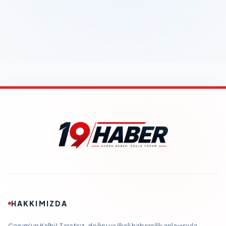
HAKKIMIZDA
Çorum'un Kalbi! Tarafsız, doğru ve ilkeli habercilik anlayışıyla