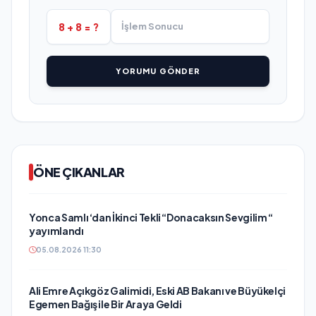
8 + 8 = ?
YORUMU GÖNDER
ÖNE ÇIKANLAR
Yonca Samlı ‘dan İkinci Tekli “Donacaksın Sevgilim “
yayımlandı
05.08.2026 11:30
Ali Emre Açıkgöz Galimidi, Eski AB Bakanı ve Büyükelçi
Egemen Bağış ile Bir Araya Geldi