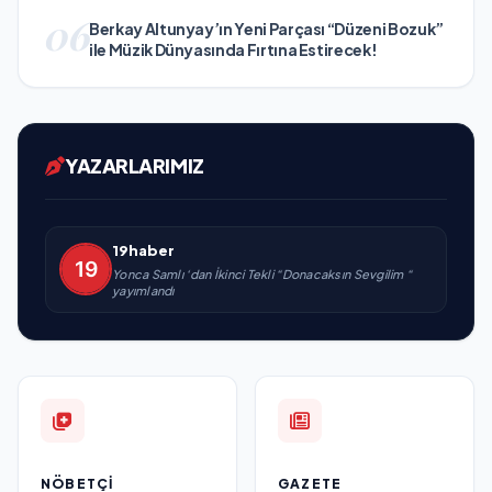
06
Berkay Altunyay’ın Yeni Parçası “Düzeni Bozuk”
ile Müzik Dünyasında Fırtına Estirecek!
YAZARLARIMIZ
19haber
Yonca Samlı ‘dan İkinci Tekli “Donacaksın Sevgilim “
yayımlandı
NÖBETÇI
GAZETE