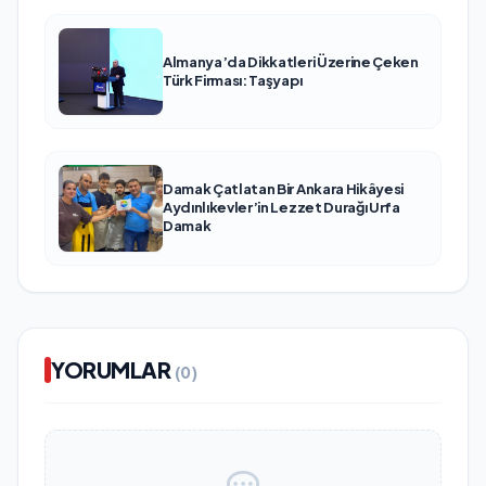
Almanya’da Dikkatleri Üzerine Çeken
Türk Firması: Taşyapı
Damak Çatlatan Bir Ankara Hikâyesi
Aydınlıkevler’in Lezzet Durağı Urfa
Damak
YORUMLAR
(0)