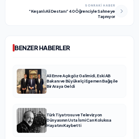
SONRAKİ HABER
“Keşanlı Ali Destanı” 40 Öğrenciyle Sahneye
Taşınıyor
BENZER HABERLER
Ali Emre Açıkgöz Galimidi, Eski AB
Bakanı ve Büyükelçi Egemen Bağış ile
Bir Araya Geldi
Türk Tiyatrosu ve Televizyon
Dünyasının Usta İsmi Can Kolukısa
Hayatını Kaybetti