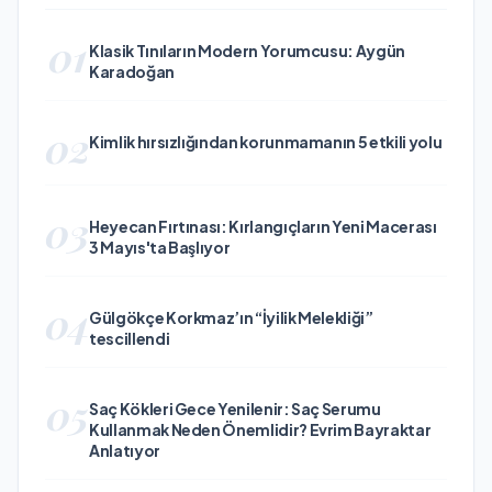
01
Klasik Tınıların Modern Yorumcusu: Aygün
Karadoğan
02
Kimlik hırsızlığından korunmamanın 5 etkili yolu
03
Heyecan Fırtınası: Kırlangıçların Yeni Macerası
3 Mayıs'ta Başlıyor
04
Gülgökçe Korkmaz’ın “İyilik Melekliği”
tescillendi
05
Saç Kökleri Gece Yenilenir: Saç Serumu
Kullanmak Neden Önemlidir? Evrim Bayraktar
Anlatıyor