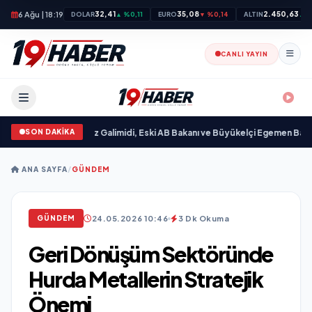
6 Ağu | 18:19
32,41
35,08
2.450,63
DOLAR
▲ %0,11
EURO
▼ %0,14
ALTIN
▲ %
CANLI YAYIN
SON DAKİKA
ı
•
Ali Emre Açıkgöz Galimidi, Eski AB Bakanı ve Büyükelçi Egemen Bağış ile B
ANA SAYFA
/
GÜNDEM
24.05.2026 10:46
3 Dk Okuma
GÜNDEM
Geri Dönüşüm Sektöründe
Hurda Metallerin Stratejik
Önemi