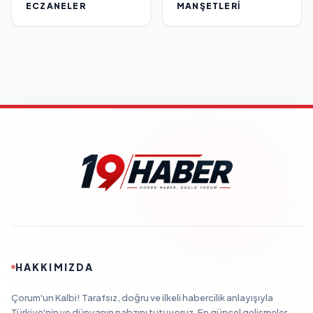
ECZANELER
MANŞETLERI
HAKKIMIZDA
Çorum'un Kalbi! Tarafsız, doğru ve ilkeli habercilik anlayışıyla
Türkiye'nin ve dünyanın nabzını tutuyoruz. En güncel gelişmeler,