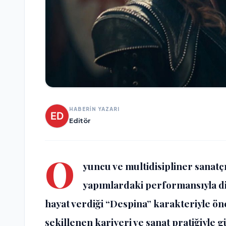
HABERİN YAZARI
Editör
O
yuncu ve multidisipliner sanatç
yapımlardaki performansıyla di
hayat verdiği “Despina” karakteriyle öne
şekillenen kariyeri ve sanat pratiğiyle 