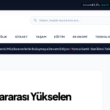
47,71
DOLAR
▲ %0,17
ĞLIK
SIYASET
YAŞAM
EĞITIM
EKONOMI
TEKNOLO
ikseverlerle Buluşmaya Devam Ediyor
•
Yonca Samlı ‘dan İkinci Tekli “Donac
lararası Yükselen