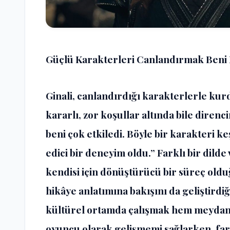
Güçlü Karakterleri Canlandırmak Beni 
Ginali, canlandırdığı karakterlerle kurd
kararlı, zor koşullar altında bile direnc
beni çok etkiledi. Böyle bir karakteri 
edici bir deneyim oldu.” Farklı bir dild
kendisi için dönüştürücü bir süreç old
hikâye anlatımına bakışını da geliştirdiği
kültürel ortamda çalışmak hem meydan 
oyuncu olarak gelişmemi sağlarken, far