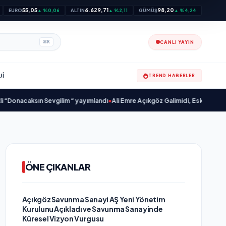
55,05
6.629,71
98,20
EURO
▲ %0,06
ALTIN
▲ %2,11
GÜMÜŞ
▲ %4,24
CANLI YAYIN
⌘
K
JI
TREND HABERLER
aksın Sevgilim “ yayımlandı
•
Ali Emre Açıkgöz Galimidi, Eski AB Bakanı ve Bü
ÖNE ÇIKANLAR
Açıkgöz Savunma Sanayi AŞ Yeni Yönetim
Kurulunu Açıkladı ve Savunma Sanayinde
Küresel Vizyon Vurgusu