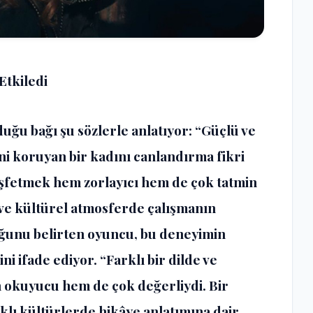
Etkiledi
uğu bağı şu sözlerle anlatıyor: “Güçlü ve
ini koruyan bir kadını canlandırma fikri
keşfetmek hem zorlayıcı hem de çok tatmin
e ve kültürel atmosferde çalışmanın
uğunu belirten oyuncu, bu deneyimin
ni ifade ediyor. “Farklı bir dilde ve
okuyucu hem de çok değerliydi. Bir
klı kültürlerde hikâye anlatımına dair