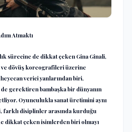
Adım Atmaktı
lık sürecine de dikkat çeken Gina Ginali,
k ve dövüş koreografileri üzerine
 heyecan verici yanlarından biri,
er de gerektiren bambaşka bir dünyanın
zetliyor. Oyunculukla sanat üretimini aynı
i, farklı disiplinler arasında kurduğu
de dikkat çeken isimlerden biri olmayı