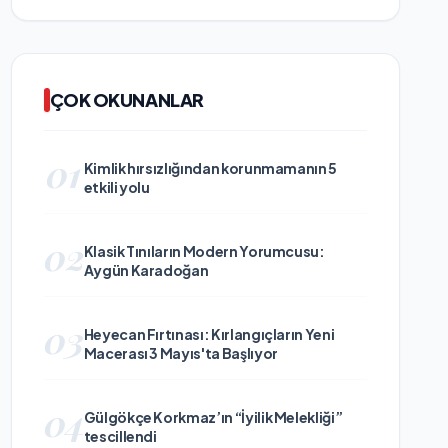
ÇOK OKUNANLAR
01
Kimlik hırsızlığından korunmamanın 5
etkili yolu
02
Klasik Tınıların Modern Yorumcusu:
Aygün Karadoğan
03
Heyecan Fırtınası: Kırlangıçların Yeni
Macerası 3 Mayıs'ta Başlıyor
04
Gülgökçe Korkmaz’ın “İyilik Melekliği”
tescillendi