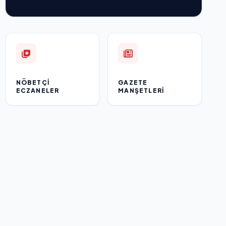
NÖBETÇI
GAZETE
ECZANELER
MANŞETLERI