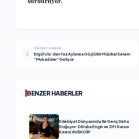
sürdürüyor.
ÖNCEKİ HABER
Ergül Ulu’dan Yaz Aylarına Güçlü Bir Müzikal Selam:
“Mukadder” Geliyor
BENZER HABERLER
Edebiyat Dünyasında Bir Genç Deha
Doğuyor: Dilruba Engin ve Zift Karası
Evreni ‘AVENOİR’