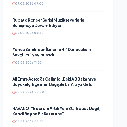
07.08.2026 09:00
Rubato Konser Serisi Müzikseverlerle
Buluşmaya Devam Ediyor
07.08.2026 08:45
Yonca Samlı ‘dan İkinci Tekli “Donacaksın
Sevgilim “ yayımlandı
05.08.2026 11:30
Ali Emre Açıkgöz Galimidi, Eski AB Bakanı ve
Büyükelçi Egemen Bağış ile Bir Araya Geldi
05.08.2026 05:00
RAVANO: “Bodrum Artık Yeni St. Tropez Değil,
Kendi Başına Bir Referans”
03.08.2026 05:30