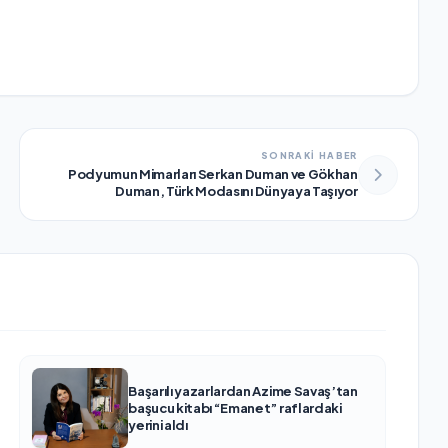
SONRAKİ HABER
Podyumun Mimarları Serkan Duman ve Gökhan
Duman, Türk Modasını Dünyaya Taşıyor
Başarılı yazarlardan Azime Savaş’tan
başucu kitabı “Emanet” raflardaki
yerini aldı