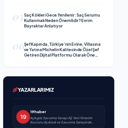
05
Saç Kökleri Gece Yenilenir: Saç Serumu
Kullanmak Neden Önemlidir? Evrim
Bayraktar Anlatıyor
06
ŞefKapında, Türkiye’nin Evine, Villasına
ve Yatına Michelin Kalitesinde Özel Şef
Getiren Dijital Platformu Olarak Öne
Çıkıyor
YAZARLARIMIZ
19haber
Açıkgöz Savunma Sanayi AŞ Yeni Yönetim
Kurulunu Açıkladı ve Savunma Sanayinde
Küresel Vizyon Vurgusu