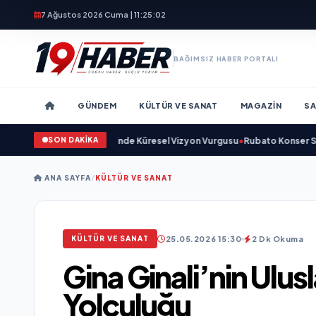
7 Ağustos 2026 Cuma | 11:25:04
BAĞIMSIZ HABER PORTALI
GÜNDEM
KÜLTÜR VE SANAT
MAGAZIN
SA
SON DAKİKA
 ve Savunma Sanayinde Küresel Vizyon Vurgusu
•
Rubato Konser Serisi Müz
ANA SAYFA
/
KÜLTÜR VE SANAT
25.05.2026 15:30
2 Dk Okuma
KÜLTÜR VE SANAT
Gina Ginali’nin Ulus
Yolculuğu