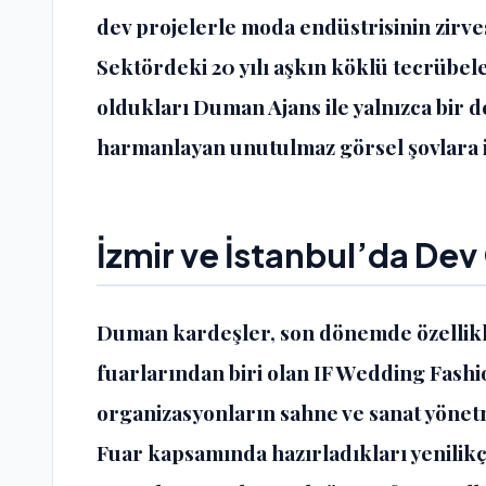
dev projelerle moda endüstrisinin zirves
Sektördeki 20 yılı aşkın köklü tecrübele
oldukları Duman Ajans ile yalnızca bir def
harmanlayan unutulmaz görsel şovlara i
İzmir ve İstanbul’da De
Duman kardeşler, son dönemde özellikle 
fuarlarından biri olan IF Wedding Fashi
organizasyonların sahne ve sanat yönetm
Fuar kapsamında hazırladıkları yenilikçi