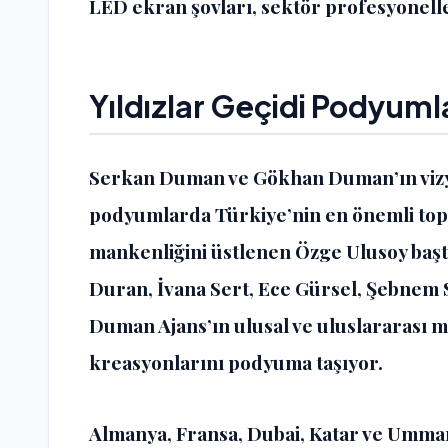
LED ekran şovları, sektör profesyonelle
Yıldızlar Geçidi Podyuml
Serkan Duman ve Gökhan Duman’ın vizyo
podyumlarda Türkiye’nin en önemli top 
mankenliğini üstlenen Özge Ulusoy baş
Duran, İvana Sert, Ece Gürsel, Şebnem S
Duman Ajans’ın ulusal ve uluslararası mo
kreasyonlarını podyuma taşıyor.
Almanya, Fransa, Dubai, Katar ve Umman