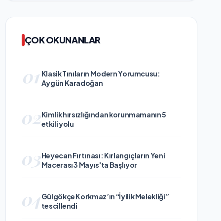
ÇOK OKUNANLAR
01
Klasik Tınıların Modern Yorumcusu:
Aygün Karadoğan
02
Kimlik hırsızlığından korunmamanın 5
etkili yolu
03
Heyecan Fırtınası: Kırlangıçların Yeni
Macerası 3 Mayıs'ta Başlıyor
04
Gülgökçe Korkmaz’ın “İyilik Melekliği”
tescillendi