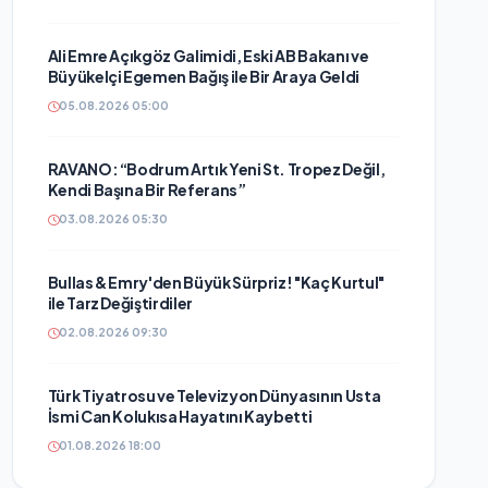
Ali Emre Açıkgöz Galimidi, Eski AB Bakanı ve
Büyükelçi Egemen Bağış ile Bir Araya Geldi
05.08.2026 05:00
RAVANO: “Bodrum Artık Yeni St. Tropez Değil,
Kendi Başına Bir Referans”
03.08.2026 05:30
Bullas & Emry'den Büyük Sürpriz! "Kaç Kurtul"
ile Tarz Değiştirdiler
02.08.2026 09:30
Türk Tiyatrosu ve Televizyon Dünyasının Usta
İsmi Can Kolukısa Hayatını Kaybetti
01.08.2026 18:00