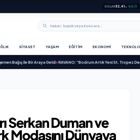
32,41
DOLAR
▲ %0,11
ĞLIK
SIYASET
YAŞAM
EĞITIM
EKONOMI
TEKNOLO
ğış ile Bir Araya Geldi
•
RAVANO: “Bodrum Artık Yeni St. Tropez Değil, Kend
ı Serkan Duman ve
k Modasını Dünyaya