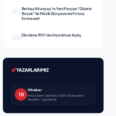
05
Berkay Altunyay’ın Yeni Parçası “Düzeni
Bozuk” ile Müzik Dünyasında Fırtına
Estirecek!
06
Dürdane 1901’de Unutulmaz Açılış
YAZARLARIMIZ
19haber
Yonca Samlı ‘dan İkinci Tekli “Donacaksın
Sevgilim “ yayımlandı