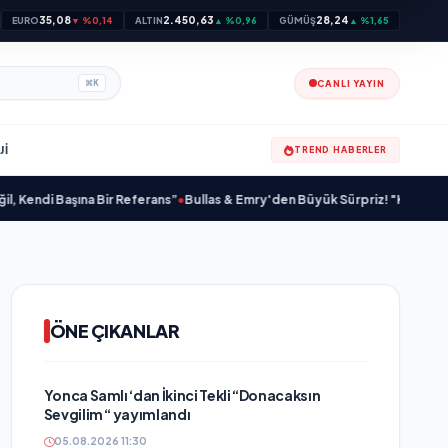
35,08
2.450,63
28,24
EURO
▼ %0,14
ALTIN
▲ %0,96
GÜMÜŞ
▲ %1,65
CANLI YAYIN
⌘
K
JI
TREND HABERLER
i Başına Bir Referans”
•
Bullas & Emry'den Büyük Sürpriz! "Kaç Kurtul" ile T
ÖNE ÇIKANLAR
Yonca Samlı ‘dan İkinci Tekli “Donacaksın
Sevgilim “ yayımlandı
05.08.2026 11:30