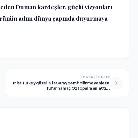
m eden Duman kardeşler, güçlü vizyonları
törünün adını dünya çapında duyurmaya
SONRAKİ HABER
Miss Turkey güzeli Sıla Saraydemir bilinmeyenlerini
Tufan Yamaç Öztopal’a anlattı….