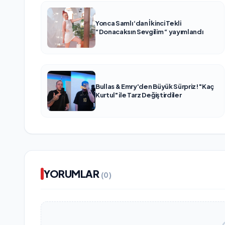
Yonca Samlı ‘dan İkinci Tekli
“Donacaksın Sevgilim “ yayımlandı
Bullas & Emry'den Büyük Sürpriz! "Kaç
Kurtul" ile Tarz Değiştirdiler
YORUMLAR
(0)