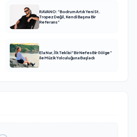
RAVANO: “Bodrum Artık Yeni St.
Tropez Değil, Kendi Başına Bir
Referans”
Ela Nur, İlk Teklisi “Bir Nefes Bir Gölge”
ile Müzik Yolculuğuna Başladı