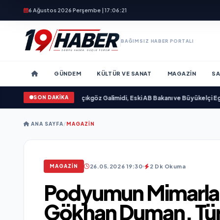
6 Ağustos 2026 Perşembe | 17:06:23
BAĞIMSIZ HABER PORTALI
GÜNDEM
KÜLTÜR VE SANAT
MAGAZIN
SA
SON DAKİKA
yayımlandı
•
Ali Emre Açıkgöz Galimidi, Eski AB Bakanı ve Büyükelçi Egemen Ba
ANA SAYFA
/
MAGAZIN
26.05.2026 19:30
2 Dk Okuma
MAGAZIN
Podyumun Mimarlar
Gökhan Duman, Tür