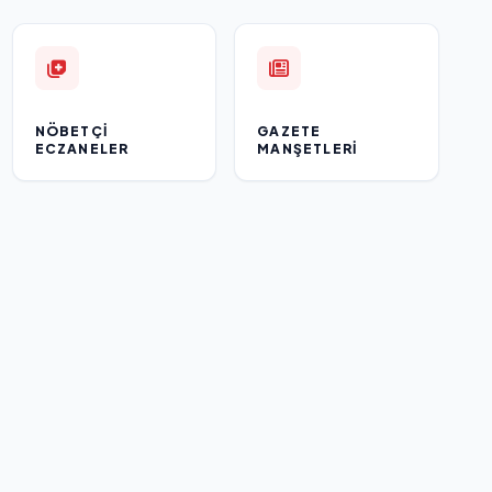
NÖBETÇI
GAZETE
ECZANELER
MANŞETLERI