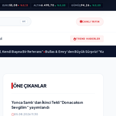
55,08
6.495,70
94,26
EURO
▼ %0,13
ALTIN
▲ %0,05
GÜMÜŞ
▲ %0,05
CANLI YAYIN
⌘
K
JI
TREND HABERLER
 Başına Bir Referans”
•
Bullas & Emry'den Büyük Sürpriz! "Kaç Kurtul" ile Ta
ÖNE ÇIKANLAR
Yonca Samlı ‘dan İkinci Tekli “Donacaksın
Sevgilim “ yayımlandı
05.08.2026 11:30