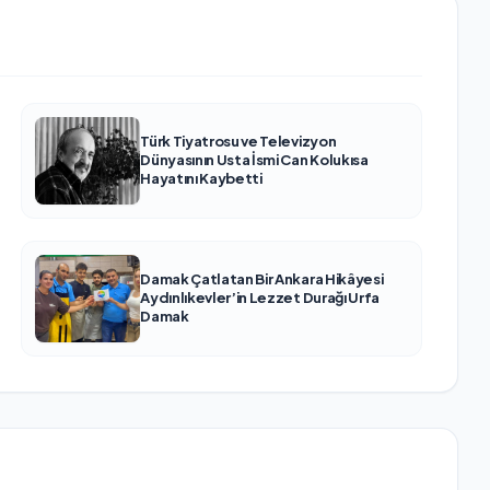
Türk Tiyatrosu ve Televizyon
Dünyasının Usta İsmi Can Kolukısa
Hayatını Kaybetti
Damak Çatlatan Bir Ankara Hikâyesi
Aydınlıkevler’in Lezzet Durağı Urfa
Damak