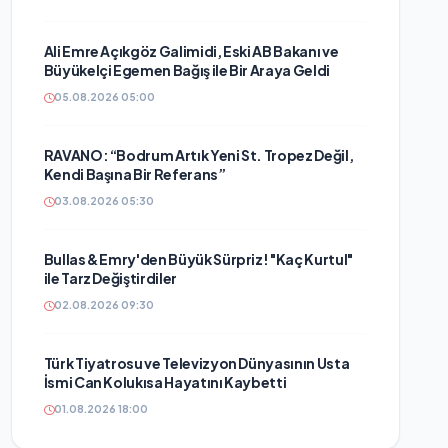
Ali Emre Açıkgöz Galimidi, Eski AB Bakanı ve
Büyükelçi Egemen Bağış ile Bir Araya Geldi
05.08.2026 05:00
RAVANO: “Bodrum Artık Yeni St. Tropez Değil,
Kendi Başına Bir Referans”
03.08.2026 05:30
Bullas & Emry'den Büyük Sürpriz! "Kaç Kurtul"
ile Tarz Değiştirdiler
02.08.2026 09:30
Türk Tiyatrosu ve Televizyon Dünyasının Usta
İsmi Can Kolukısa Hayatını Kaybetti
01.08.2026 18:00