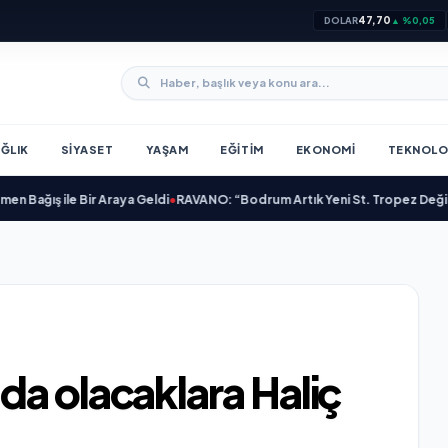
47,70
DOLAR
▲ %0,05
ĞLIK
SIYASET
YAŞAM
EĞITIM
EKONOMI
TEKNOLO
ış ile Bir Araya Geldi
•
RAVANO: “Bodrum Artık Yeni St. Tropez Değil, Kendi
da olacaklara Haliç