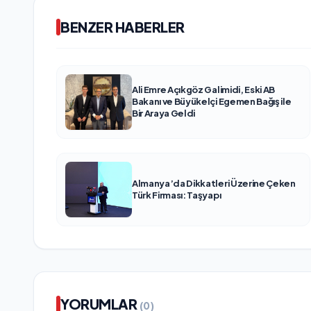
BENZER HABERLER
Ali Emre Açıkgöz Galimidi, Eski AB
Bakanı ve Büyükelçi Egemen Bağış ile
Bir Araya Geldi
Almanya’da Dikkatleri Üzerine Çeken
Türk Firması: Taşyapı
YORUMLAR
(0)