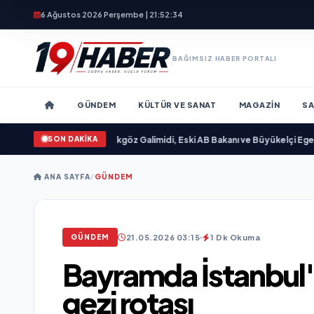
6 Ağustos 2026 Perşembe | 21:52:35
BAĞIMSIZ HABER PORTALI
GÜNDEM
KÜLTÜR VE SANAT
MAGAZIN
SA
SON DAKİKA
ayımlandı
•
Ali Emre Açıkgöz Galimidi, Eski AB Bakanı ve Büyükelçi Egemen Bağ
ANA SAYFA
/
GÜNDEM
21.05.2026 03:15
1 Dk Okuma
GÜNDEM
Bayramda İstanbul'
gezi rotası