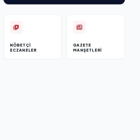
NÖBETÇI
GAZETE
ECZANELER
MANŞETLERI