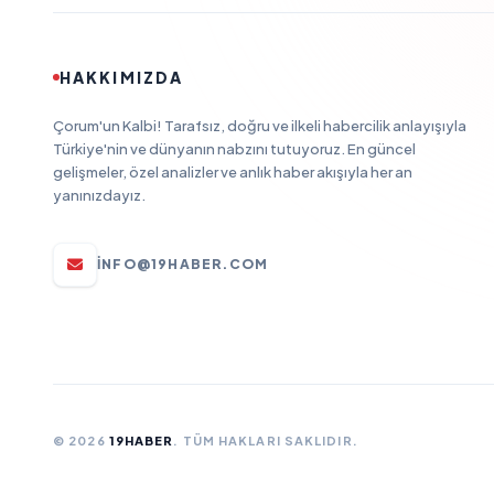
HAKKIMIZDA
Çorum'un Kalbi! Tarafsız, doğru ve ilkeli habercilik anlayışıyla
Türkiye'nin ve dünyanın nabzını tutuyoruz. En güncel
gelişmeler, özel analizler ve anlık haber akışıyla her an
yanınızdayız.
INFO@19HABER.COM
© 2026
19HABER
. TÜM HAKLARI SAKLIDIR.