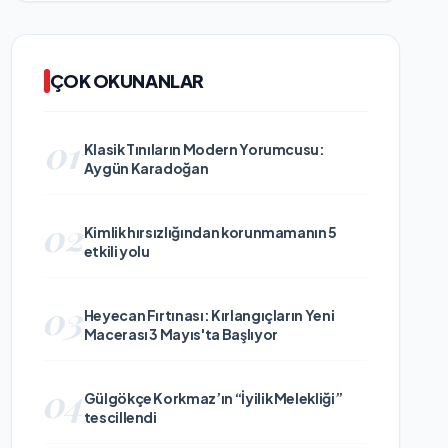
ÇOK OKUNANLAR
01
Klasik Tınıların Modern Yorumcusu:
Aygün Karadoğan
02
Kimlik hırsızlığından korunmamanın 5
etkili yolu
03
Heyecan Fırtınası: Kırlangıçların Yeni
Macerası 3 Mayıs'ta Başlıyor
04
Gülgökçe Korkmaz’ın “İyilik Melekliği”
tescillendi