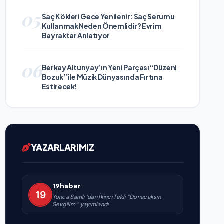
05
Saç Kökleri Gece Yenilenir: Saç Serumu
Kullanmak Neden Önemlidir? Evrim
Bayraktar Anlatıyor
06
Berkay Altunyay’ın Yeni Parçası “Düzeni
Bozuk” ile Müzik Dünyasında Fırtına
Estirecek!
YAZARLARIMIZ
19haber
Yonca Samlı ‘dan İkinci Tekli “Donacaksın
Sevgilim “ yayımlandı