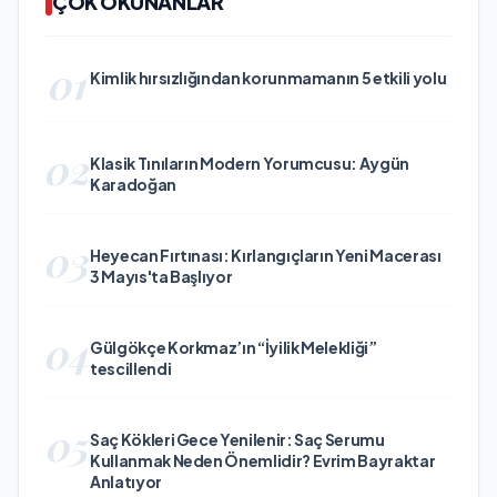
ÇOK OKUNANLAR
01
Kimlik hırsızlığından korunmamanın 5 etkili yolu
02
Klasik Tınıların Modern Yorumcusu: Aygün
Karadoğan
03
Heyecan Fırtınası: Kırlangıçların Yeni Macerası
3 Mayıs'ta Başlıyor
04
Gülgökçe Korkmaz’ın “İyilik Melekliği”
tescillendi
05
Saç Kökleri Gece Yenilenir: Saç Serumu
Kullanmak Neden Önemlidir? Evrim Bayraktar
Anlatıyor