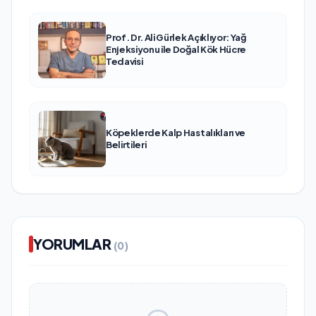
Prof. Dr. Ali Gürlek Açıklıyor: Yağ
Enjeksiyonu ile Doğal Kök Hücre
Tedavisi
Köpeklerde Kalp Hastalıkları ve
Belirtileri
YORUMLAR
(0)