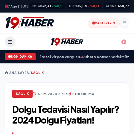
7 Ağu | 16:05
32,41
35,08
2.450,63
DOLAR
▲ %0,11
EURO
▼ %0,14
ALTIN
▲ 
CANLI YAYIN
SON DAKİKA
unma Sanayinde Küresel Vizyon Vurgusu
•
Rubato Konser Serisi Müziksever
ANA SAYFA
/
SAĞLIK
16.09.2024 21:26
2 Dk Okuma
SAĞLIK
Dolgu Tedavisi Nasıl Yapılır?
2024 Dolgu Fiyatları!