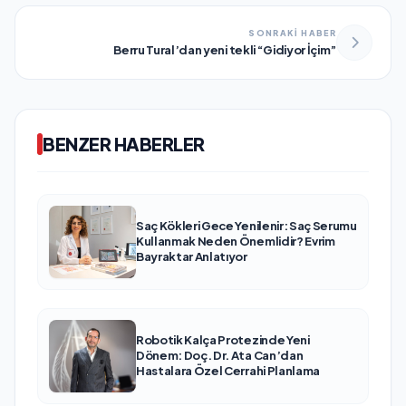
SONRAKİ HABER
Berru Tural’dan yeni tekli “Gidiyor İçim”
BENZER HABERLER
Saç Kökleri Gece Yenilenir: Saç Serumu
Kullanmak Neden Önemlidir? Evrim
Bayraktar Anlatıyor
Robotik Kalça Protezinde Yeni
Dönem: Doç. Dr. Ata Can’dan
Hastalara Özel Cerrahi Planlama