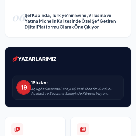
06
ŞefKapında, Türkiye’nin Evine, Villasına ve
Yatına Michelin Kalitesinde Özel Şef Getiren
Dijital Platformu Olarak Öne Çıkıyor
YAZARLARIMIZ
19haber
Açıkgöz Savunma Sanayi AŞ Yeni Yönetim Kurulunu
Açıkladı ve Savunma Sanayinde Küresel Vizyon
Vurgusu