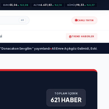
55,06
6.631,83
98,33
EURO
▲ %0,08
ALTIN
▲ %2,14
GÜMÜŞ
▲ %4,37
CANLI YAYIN
⌘
K
JI
TREND HABERLER
sın Sevgilim “ yayımlandı
•
Ali Emre Açıkgöz Galimidi, Eski AB Bakanı ve Büy
TOPLAM İÇERİK
621 HABER