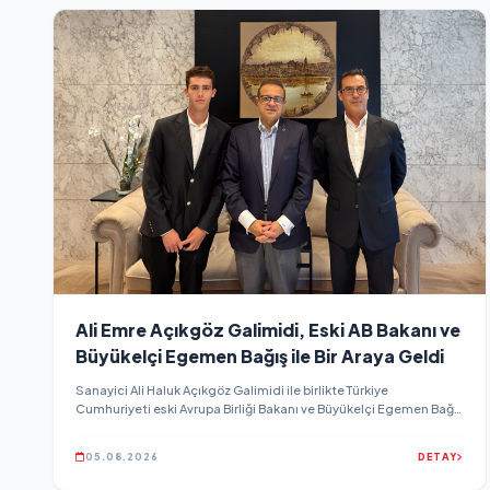
Ali Emre Açıkgöz Galimidi, Eski AB Bakanı ve
Büyükelçi Egemen Bağış ile Bir Araya Geldi
Sanayici Ali Haluk Açıkgöz Galimidi ile birlikte Türkiye
Cumhuriyeti eski Avrupa Birliği Bakanı ve Büyükelçi Egemen Bağış
ile bir araya gelen Ali Emre Açıkgöz Galimidi, diplomasi,
uluslararası ilişkiler ve iş dünyasına ilişkin kapsamlı
05.08.2026
DETAY
değerlendirmelerde bulundu. Görüşmede küresel gelişmeler,
yatırım fırsatları ve uluslararası iş birlikleri ele alındı…