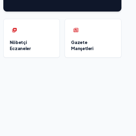
Açıkladı ve Savunma Sanayinde Küresel Vizyon
Vurgusu
Nöbetçi
Gazete
Eczaneler
Manşetleri