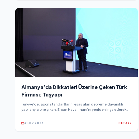
Almanya’da Dikkatleri Üzerine Çeken Türk
Firması: Taşyapı
Türkiye’de Japon standartlarını esas alan depreme dayanıklı
yapılarıyla öne çıkan, Ercan Havalimanı’nı yeniden inşa ederek
Kuzey Kıbrıs’ın ulaşım ve turizm kapasitesine önemli katkı
sağlayan Taşyapı, bu kez Almanya’daki projesiyle gündeme geldi.
31.07.2026
DETAY
...