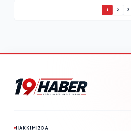
1
2
3
HAKKIMIZDA