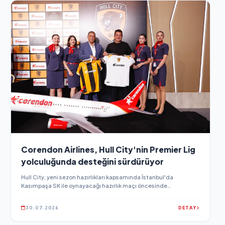
Corendon Airlines, Hull City'nin Premier Lig
yolculuğunda desteğini sürdürüyor
Hull City, yeni sezon hazırlıkları kapsamında İstanbul'da
Kasımpaşa SK ile oynayacağı hazırlık maçı öncesinde
düzenlediği basın toplantısında yeni sezon hedeflerini ve
kulübün gelecek vizyonunu paylaştı.
30.07.2026
DETAY