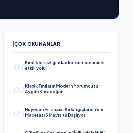
ÇOK OKUNANLAR
01
Kimlik hırsızlığından korunmamanın 5
etkili yolu
02
Klasik Tınıların Modern Yorumcusu:
Aygün Karadoğan
03
Heyecan Fırtınası: Kırlangıçların Yeni
Macerası 3 Mayıs'ta Başlıyor
Gülgökçe Korkmaz’ın “İyilik Melekliği”