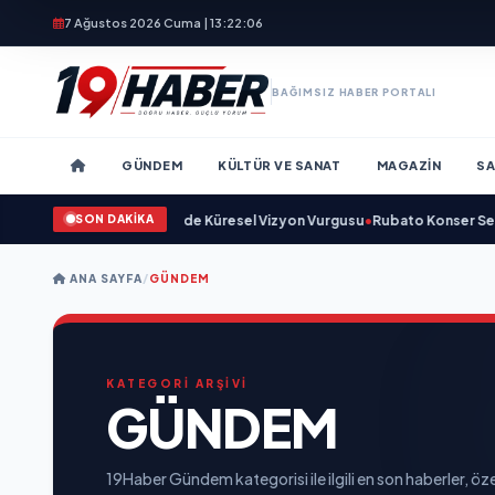
7 Ağustos 2026 Cuma | 13:22:08
BAĞIMSIZ HABER PORTALI
GÜNDEM
KÜLTÜR VE SANAT
MAGAZIN
SA
SON DAKİKA
ve Savunma Sanayinde Küresel Vizyon Vurgusu
•
Rubato Konser Serisi Müzi
ANA SAYFA
/
GÜNDEM
KATEGORİ ARŞİVİ
GÜNDEM
19Haber Gündem kategorisi ile ilgili en son haberler, öze