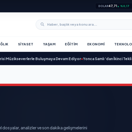
47,71
DOLAR
▲ %0,17
ĞLIK
SIYASET
YAŞAM
EĞITIM
EKONOMI
TEKNOLO
kseverlerle Buluşmaya Devam Ediyor
•
Yonca Samlı ‘dan İkinci Tekli “Donacak
l dosyalar, analizler ve son dakika gelişmelerini