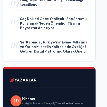
04
tescillendi
05
Saç Kökleri Gece Yenilenir: Saç Serumu
Kullanmak Neden Önemlidir? Evrim
Bayraktar Anlatıyor
06
ŞefKapında, Türkiye’nin Evine, Villasına
ve Yatına Michelin Kalitesinde Özel Şef
Getiren Dijital Platformu Olarak Öne
Çıkıyor
YAZARLAR
19haber
Açıkgöz Savunma Sanayi AŞ Yeni Yönetim Kurulunu