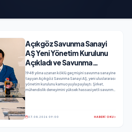
Açıkgöz Savunma Sanayi
AŞ Yeni Yönetim Kurulunu
Açıkladı ve Savunma
Sanayinde Küresel Vizyon
1948 yılına uzanan köklü geçmişini savunma sanayine
taşıyan Açıkgöz Savunma Sanayi AŞ, yeni uluslararası
Vurgusu
yönetim kurulunu kamuoyuyla paylaştı. Şirket,
mühendislik deneyimini yüksek hassasiyetli savunma
teknolojileriyle birleştirerek küresel ölçekte büyüme
hedefini açıkladı...
07.08.2026 09:00
HABERİ OKU