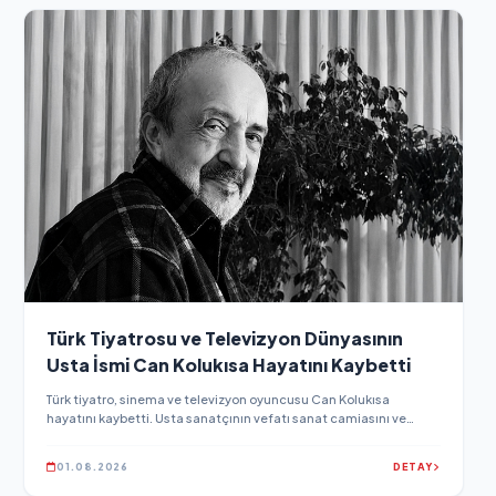
Türk Tiyatrosu ve Televizyon Dünyasının
Usta İsmi Can Kolukısa Hayatını Kaybetti
Türk tiyatro, sinema ve televizyon oyuncusu Can Kolukısa
hayatını kaybetti. Usta sanatçının vefatı sanat camiasını ve
sevenlerini yasa boğdu. İşte Can Kolukısa'nın kariyeri ve son
gelişmeler.
01.08.2026
DETAY