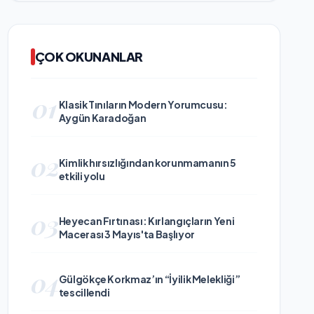
ÇOK OKUNANLAR
01
Klasik Tınıların Modern Yorumcusu:
Aygün Karadoğan
02
Kimlik hırsızlığından korunmamanın 5
etkili yolu
03
Heyecan Fırtınası: Kırlangıçların Yeni
Macerası 3 Mayıs'ta Başlıyor
04
Gülgökçe Korkmaz’ın “İyilik Melekliği”
tescillendi