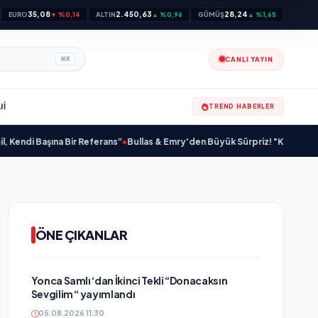
35,08
2.450,63
28,24
EURO
▼ %0,14
ALTIN
▲ %0,96
GÜMÜŞ
▲ %1,65
CANLI YAYIN
⌘
K
JI
TREND HABERLER
 Başına Bir Referans”
•
Bullas & Emry'den Büyük Sürpriz! "Kaç Kurtul" ile Tar
ÖNE ÇIKANLAR
Yonca Samlı ‘dan İkinci Tekli “Donacaksın
Sevgilim “ yayımlandı
05.08.2026 11:30