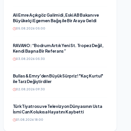
Ali Emre Açıkgöz Galimidi, Eski AB Bakanı ve
Büyükelçi Egemen Bağış ile Bir Araya Geldi
05.08.2026 05:00
RAVANO: “Bodrum Artık Yeni St. Tropez Değil,
Kendi Başına Bir Referans”
03.08.2026 05:30
Bullas & Emry'den Büyük Sürpriz! "Kaç Kurtul"
ile Tarz Değiştirdiler
02.08.2026 09:30
Türk Tiyatrosu ve Televizyon Dünyasının Usta
İsmi Can Kolukısa Hayatını Kaybetti
01.08.2026 18:00