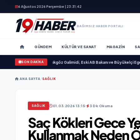
6 Ağustos 2026 Perşembe | 23:31:44
BAĞIMSIZ HABER PORTALI
GÜNDEM
KÜLTÜR VE SANAT
MAGAZIN
SA
SON DAKİKA
yımlandı
•
Ali Emre Açıkgöz Galimidi, Eski AB Bakanı ve Büyükelçi Egemen Bağ
ANA SAYFA
/
SAĞLIK
01.03.2026 13:15
3 Dk Okuma
SAĞLIK
Saç Kökleri Gece Ye
Kullanmak Neden Ö