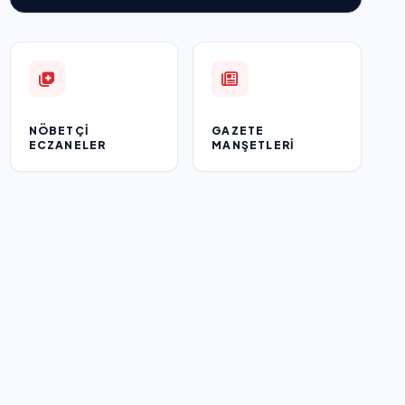
NÖBETÇI
GAZETE
ECZANELER
MANŞETLERI