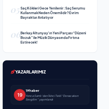
05
Saç Kökleri Gece Yenilenir: Saç Serumu
Kullanmak Neden Önemlidir? Evrim
Bayraktar Anlatıyor
06
Berkay Altunyay’ın Yeni Parçası “Düzeni
Bozuk” ile Müzik Dünyasında Fırtına
Estirecek!
YAZARLARIMIZ
19haber
Yonca Samlı ‘dan İkinci Tekli “Donacaksın
Sevgilim “ yayımlandı