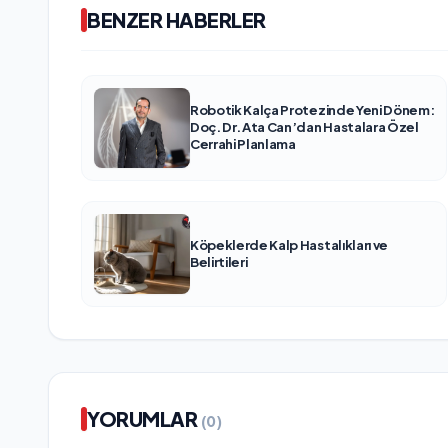
BENZER HABERLER
Robotik Kalça Protezinde Yeni Dönem:
Doç. Dr. Ata Can’dan Hastalara Özel
Cerrahi Planlama
Köpeklerde Kalp Hastalıkları ve
Belirtileri
YORUMLAR
(0)