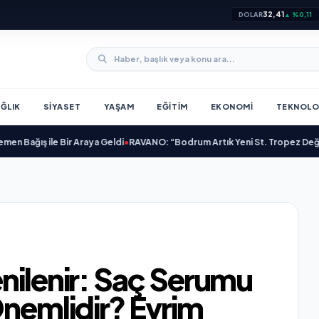
32,41
DOLAR
▲ %0,11
ĞLIK
SIYASET
YAŞAM
EĞITIM
EKONOMI
TEKNOLO
ış ile Bir Araya Geldi
•
RAVANO: “Bodrum Artık Yeni St. Tropez Değil, Kendi
nilenir: Saç Serumu
nemlidir? Evrim