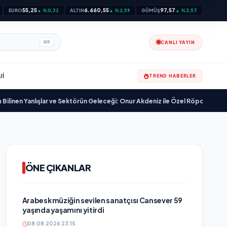
55,25
6.660,55
97,57
EURO
▲ %0,32
ALTIN
▲ %2,59
GÜMÜŞ
▲ %3,57
CANLI YAYIN
⌘
K
JI
TREND HABERLER
nlışlar ve Sektörün Geleceği: Onur Akdeniz ile Özel Röportaj
•
20 Yıllık Es
ÖNE ÇIKANLAR
Arabesk müziğin sevilen sanatçısı Cansever 59
yaşında yaşamını yitirdi
08.08.2026 23:15