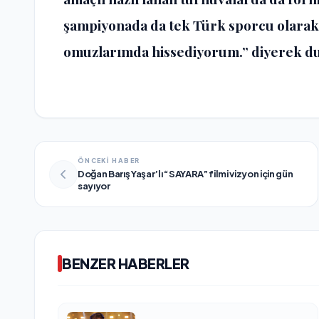
şampiyonada da tek Türk sporcu olarak
omuzlarımda hissediyorum.” diyerek duy
ÖNCEKİ HABER
Doğan Barış Yaşar’lı “SAYARA” filmi vizyon için gün
sayıyor
BENZER HABERLER