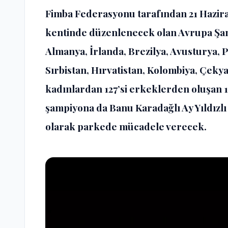
Fimba Federasyonu tarafından 21 Hazira
kentinde düzenlenecek olan Avrupa Şam
Almanya, İrlanda, Brezilya, Avusturya, P
Sırbistan, Hırvatistan, Kolombiya, Çekya
kadınlardan 127’si erkeklerden oluşan 1
şampiyona da Banu Karadağlı Ay Yıldızlı
olarak parkede mücadele verecek.