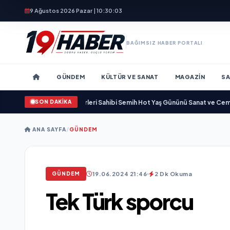
9 Ağustos 2026 Pazar | 10:30:05
BAĞIMSIZ HABER PORTALI
GÜNDEM
KÜLTÜR VE SANAT
MAGAZIN
SA
SON DAKİKA
irdi
•
Svadba Zincirleri Sahibi Semih Hot Yaş Gününü Sanat ve Cemiyet Dünyas
ANA SAYFA
/
GÜNDEM
19.06.2024 21:46
2 Dk Okuma
GÜNDEM
Tek Türk sporcu