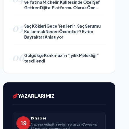
ve Yatına Michelin Kalitesinde Özel Şef
Getiren Dijital Platformu Olarak Öne
Çıkıyor
05
Saç Kökleri Gece Yenilenir: Saç Serumu
Kullanmak Neden Önemlidir? Evrim
Bayraktar Anlatıyor
06
Gülgökçe Korkmaz’ın “İyilik Melekliği”
tescillendi
YAZARLARIMIZ
19haber
Arabesk müziğin sevilen sanatçısı Cansever
59 yaşında yaşamını yitirdi