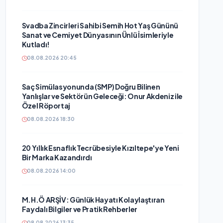
Svadba Zincirleri Sahibi Semih Hot Yaş Gününü
Sanat ve Cemiyet Dünyasının Ünlü İsimleriyle
Kutladı!
08.08.2026 20:45
Saç Simülasyonunda (SMP) Doğru Bilinen
Yanlışlar ve Sektörün Geleceği: Onur Akdeniz ile
Özel Röportaj
08.08.2026 18:30
20 Yıllık Esnaflık Tecrübesiyle Kızıltepe'ye Yeni
Bir Marka Kazandırdı
08.08.2026 14:00
M.H.Ö ARŞİV: Günlük Hayatı Kolaylaştıran
Faydalı Bilgiler ve Pratik Rehberler
08.08.2026 13:35