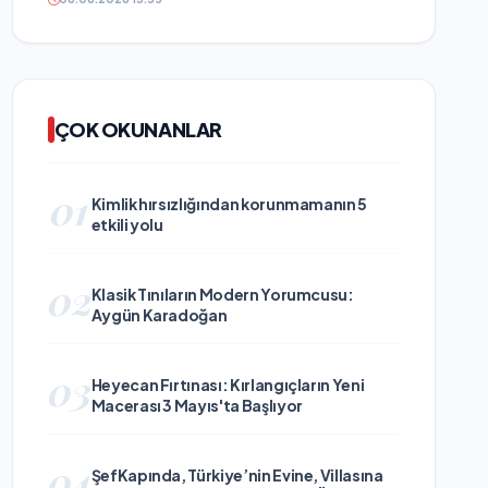
ÇOK OKUNANLAR
01
Kimlik hırsızlığından korunmamanın 5
etkili yolu
02
Klasik Tınıların Modern Yorumcusu:
Aygün Karadoğan
03
Heyecan Fırtınası: Kırlangıçların Yeni
Macerası 3 Mayıs'ta Başlıyor
04
ŞefKapında, Türkiye’nin Evine, Villasına