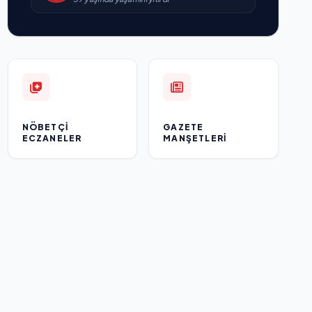
NÖBETÇI
GAZETE
ECZANELER
MANŞETLERI