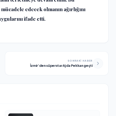
 mücadele edecek olmanın ağırlığını
gularını ifade etti.
SONRAKİ HABER
İzmir’den süperstar Ajda Pekkan geçti