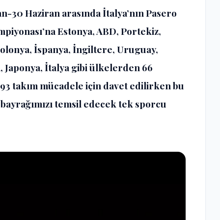
n-30 Haziran arasında İtalya’nın Pasero
piyonası’na Estonya, ABD, Portekiz,
olonya, İspanya, İngiltere, Uruguay,
, Japonya, İtalya gibi ülkelerden 66
93 takım mücadele için davet edilirken bu
 bayrağımızı temsil edecek tek sporcu