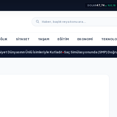
47,74
DOLAR
▲ %0,18
ĞLIK
SIYASET
YAŞAM
EĞITIM
EKONOMI
TEKNOLO
ının Ünlü İsimleriyle Kutladı!
•
Saç Simülasyonunda (SMP) Doğru Bilinen Ya