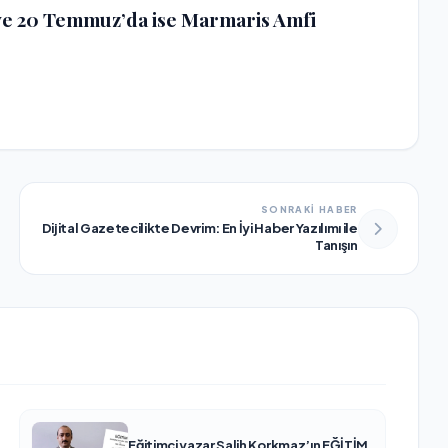
e 20 Temmuz’da ise Marmaris Amfi
SONRAKİ HABER
Dijital Gazetecilikte Devrim: En İyi Haber Yazılımı ile
Tanışın
Eğitimci yazar Salih Korkmaz’ın EĞİTİM