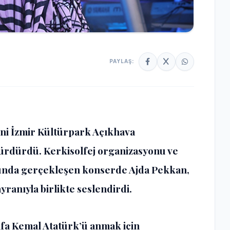
PAYLAŞ:
ni İzmir Kültürpark Açıkhava
ürdürdü. Kerkisolfej organizasyonu ve
unda gerçekleşen konserde Ajda Pekkan,
ayranıyla birlikte seslendirdi.
afa Kemal Atatürk’ü anmak için