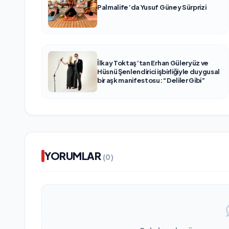
Palmalife’da Yusuf Güney Sürprizi
İlkay Toktaş’tan Erhan Güleryüz ve
Hüsnü Şenlendirici işbirliğiyle duygusal
bir aşk manifestosu: “Deliler Gibi”
YORUMLAR
(0)