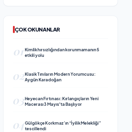
ÇOK OKUNANLAR
01
Kimlik hırsızlığından korunmamanın 5
etkili yolu
02
Klasik Tınıların Modern Yorumcusu:
Aygün Karadoğan
03
Heyecan Fırtınası: Kırlangıçların Yeni
Macerası 3 Mayıs'ta Başlıyor
04
Gülgökçe Korkmaz’ın “İyilik Melekliği”
tescillendi