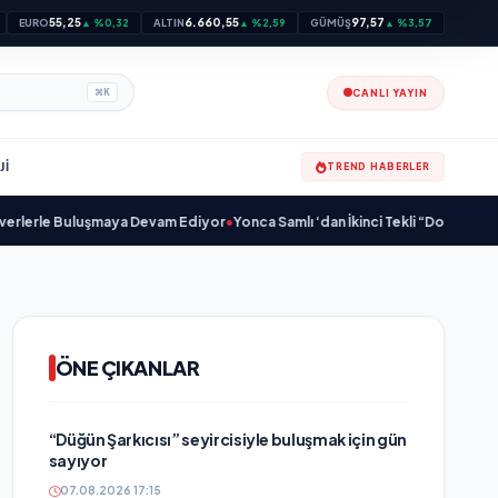
55,25
6.660,55
97,57
EURO
▲ %0,32
ALTIN
▲ %2,59
GÜMÜŞ
▲ %3,57
CANLI YAYIN
⌘
K
JI
TREND HABERLER
le Buluşmaya Devam Ediyor
•
Yonca Samlı ‘dan İkinci Tekli “Donacaksın Sevgi
ÖNE ÇIKANLAR
“Düğün Şarkıcısı” seyircisiyle buluşmak için gün
sayıyor
07.08.2026 17:15