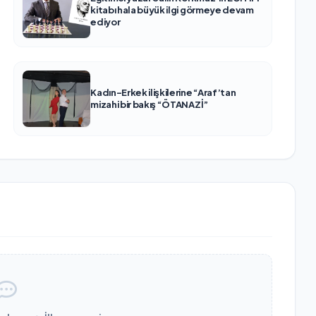
kitabı hala büyük ilgi görmeye devam
ediyor
Kadın-Erkek ilişkilerine “Araf’tan
mizahi bir bakış “ÖTANAZİ”