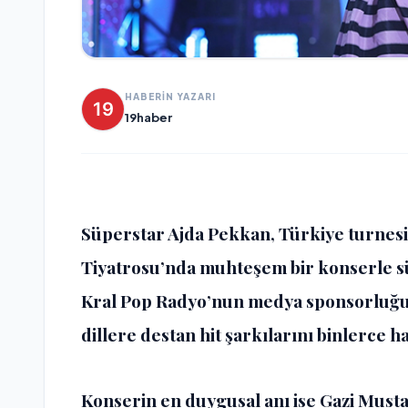
HABERİN YAZARI
19haber
Süperstar Ajda Pekkan, Türkiye turnesi
Tiyatrosu’nda muhteşem bir konserle s
Kral Pop Radyo’nun medya sponsorluğ
dillere destan hit şarkılarını binlerce h
Konserin en duygusal anı ise Gazi Must