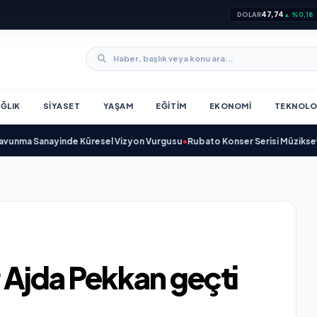
47,74
DOLAR
▲ %0,18
ĞLIK
SIYASET
YAŞAM
EĞITIM
EKONOMI
TEKNOLO
a Sanayinde Küresel Vizyon Vurgusu
•
Rubato Konser Serisi Müzikseverler
 Ajda Pekkan geçti