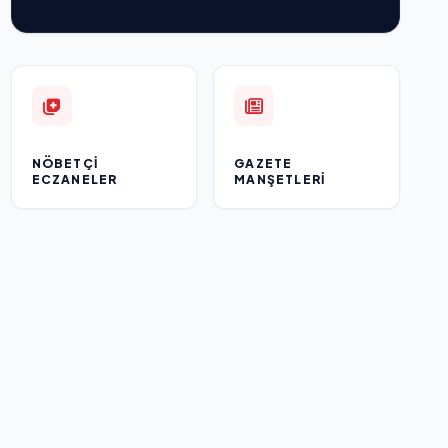
NÖBETÇI
GAZETE
ECZANELER
MANŞETLERI