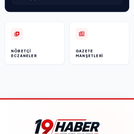
NÖBETÇI
GAZETE
ECZANELER
MANŞETLERI