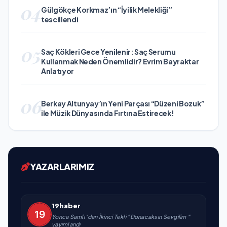
04
Gülgökçe Korkmaz’ın “İyilik Melekliği”
tescillendi
05
Saç Kökleri Gece Yenilenir: Saç Serumu
Kullanmak Neden Önemlidir? Evrim Bayraktar
Anlatıyor
06
Berkay Altunyay’ın Yeni Parçası “Düzeni Bozuk”
ile Müzik Dünyasında Fırtına Estirecek!
YAZARLARIMIZ
19haber
Yonca Samlı ‘dan İkinci Tekli “Donacaksın Sevgilim “
yayımlandı