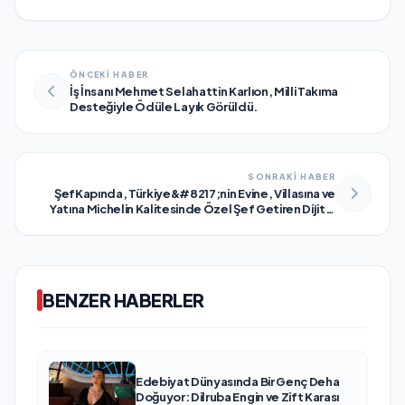
ÖNCEKİ HABER
İş İnsanı Mehmet Selahattin Karlıon, Milli Takıma
Desteğiyle Ödüle Layık Görüldü.
SONRAKİ HABER
ŞefKapında, Türkiye&#8217;nin Evine, Villasına ve
Yatına Michelin Kalitesinde Özel Şef Getiren Dijital
Platformu Olarak Öne Çıkıyor
BENZER HABERLER
Edebiyat Dünyasında Bir Genç Deha
Doğuyor: Dilruba Engin ve Zift Karası