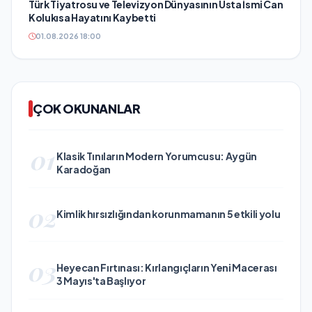
Türk Tiyatrosu ve Televizyon Dünyasının Usta İsmi Can
Kolukısa Hayatını Kaybetti
01.08.2026 18:00
ÇOK OKUNANLAR
01
Klasik Tınıların Modern Yorumcusu: Aygün
Karadoğan
02
Kimlik hırsızlığından korunmamanın 5 etkili yolu
03
Heyecan Fırtınası: Kırlangıçların Yeni Macerası
3 Mayıs'ta Başlıyor