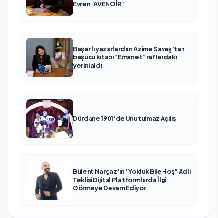
Evreni ‘AVENOİR’
Başarılı yazarlardan Azime Savaş’tan
başucu kitabı “Emanet” raflardaki
yerini aldı
Dürdane 1901’de Unutulmaz Açılış
Bülent Nargaz’ın “Yokluk Bile Hoş” Adlı
Teklisi Dijital Platformlarda İlgi
Görmeye Devam Ediyor