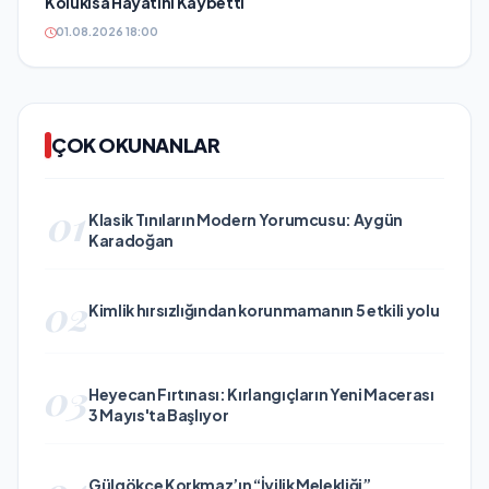
Kolukısa Hayatını Kaybetti
01.08.2026 18:00
ÇOK OKUNANLAR
01
Klasik Tınıların Modern Yorumcusu: Aygün
Karadoğan
02
Kimlik hırsızlığından korunmamanın 5 etkili yolu
03
Heyecan Fırtınası: Kırlangıçların Yeni Macerası
3 Mayıs'ta Başlıyor
Gülgökçe Korkmaz’ın “İyilik Melekliği”