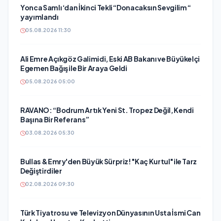
Yonca Samlı ‘dan İkinci Tekli “Donacaksın Sevgilim “
yayımlandı
05.08.2026 11:30
Ali Emre Açıkgöz Galimidi, Eski AB Bakanı ve Büyükelçi
Egemen Bağış ile Bir Araya Geldi
05.08.2026 05:00
RAVANO: “Bodrum Artık Yeni St. Tropez Değil, Kendi
Başına Bir Referans”
03.08.2026 05:30
Bullas & Emry'den Büyük Sürpriz! "Kaç Kurtul" ile Tarz
Değiştirdiler
02.08.2026 09:30
Türk Tiyatrosu ve Televizyon Dünyasının Usta İsmi Can