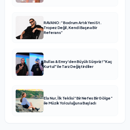
RAVANO: “Bodrum Artık Yeni St.
Tropez Değil, Kendi Başına Bir
Referans”
Bullas & Emry'den Büyük Sürpriz! "Kaç
Kurtul" ile Tarz Değiştirdiler
Ela Nur, İlk Teklisi “Bir Nefes Bir Gölge”
ile Müzik Yolculuğuna Başladı