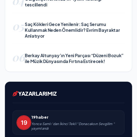
04
tescillendi
05
Saç Kökleri Gece Yenilenir: Saç Serumu
Kullanmak Neden Önemlidir? Evrim Bayraktar
Anlatıyor
06
Berkay Altunyay’ın Yeni Parçası “Düzeni Bozuk”
ile Müzik Dünyasında Fırtına Estirecek!
YAZARLARIMIZ
19haber
Yonca Samlı ‘dan İkinci Tekli “Donacaksın Sevgilim “
yayımlandı