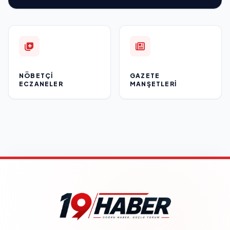
NÖBETÇI
GAZETE
ECZANELER
MANŞETLERI