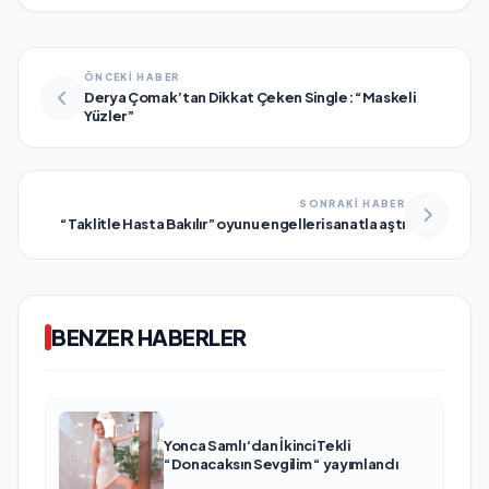
ÖNCEKİ HABER
Derya Çomak’tan Dikkat Çeken Single: “Maskeli
Yüzler”
SONRAKİ HABER
“Taklitle Hasta Bakılır” oyunu engelleri sanatla aştı
BENZER HABERLER
Yonca Samlı ‘dan İkinci Tekli
“Donacaksın Sevgilim “ yayımlandı