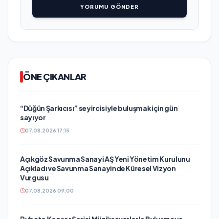
YORUMU GÖNDER
ÖNE ÇIKANLAR
“Düğün Şarkıcısı” seyircisiyle buluşmak için gün
sayıyor
07.08.2026 17:15
Açıkgöz Savunma Sanayi AŞ Yeni Yönetim Kurulunu
Açıkladı ve Savunma Sanayinde Küresel Vizyon
Vurgusu
07.08.2026 09:00
Rubato Konser Serisi Müzikseverlerle Buluşmaya