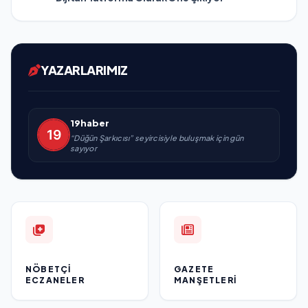
YAZARLARIMIZ
19haber
“Düğün Şarkıcısı” seyircisiyle buluşmak için gün
sayıyor
NÖBETÇI
GAZETE
ECZANELER
MANŞETLERI