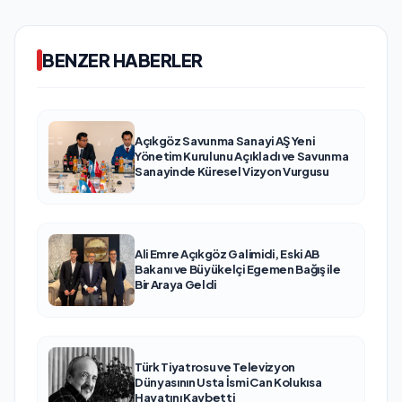
BENZER HABERLER
Açıkgöz Savunma Sanayi AŞ Yeni
Yönetim Kurulunu Açıkladı ve Savunma
Sanayinde Küresel Vizyon Vurgusu
Ali Emre Açıkgöz Galimidi, Eski AB
Bakanı ve Büyükelçi Egemen Bağış ile
Bir Araya Geldi
Türk Tiyatrosu ve Televizyon
Dünyasının Usta İsmi Can Kolukısa
Hayatını Kaybetti