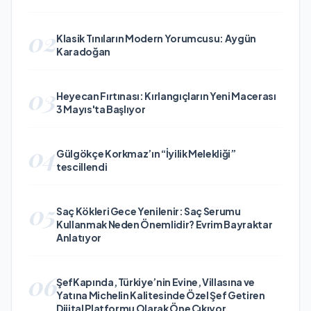
02
Klasik Tınıların Modern Yorumcusu: Aygün
Karadoğan
03
Heyecan Fırtınası: Kırlangıçların Yeni Macerası
3 Mayıs'ta Başlıyor
04
Gülgökçe Korkmaz’ın “İyilik Melekliği”
tescillendi
05
Saç Kökleri Gece Yenilenir: Saç Serumu
Kullanmak Neden Önemlidir? Evrim Bayraktar
Anlatıyor
06
ŞefKapında, Türkiye’nin Evine, Villasına ve
Yatına Michelin Kalitesinde Özel Şef Getiren
Dijital Platformu Olarak Öne Çıkıyor