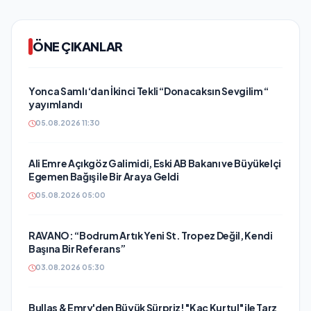
ÖNE ÇIKANLAR
Yonca Samlı ‘dan İkinci Tekli “Donacaksın Sevgilim “
yayımlandı
05.08.2026 11:30
Ali Emre Açıkgöz Galimidi, Eski AB Bakanı ve Büyükelçi
Egemen Bağış ile Bir Araya Geldi
05.08.2026 05:00
RAVANO: “Bodrum Artık Yeni St. Tropez Değil, Kendi
Başına Bir Referans”
03.08.2026 05:30
Bullas & Emry'den Büyük Sürpriz! "Kaç Kurtul" ile Tarz