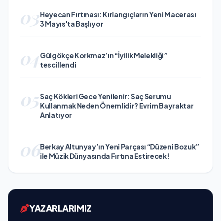
03
Heyecan Fırtınası: Kırlangıçların Yeni Macerası
3 Mayıs'ta Başlıyor
04
Gülgökçe Korkmaz’ın “İyilik Melekliği”
tescillendi
05
Saç Kökleri Gece Yenilenir: Saç Serumu
Kullanmak Neden Önemlidir? Evrim Bayraktar
Anlatıyor
06
Berkay Altunyay’ın Yeni Parçası “Düzeni Bozuk”
ile Müzik Dünyasında Fırtına Estirecek!
YAZARLARIMIZ