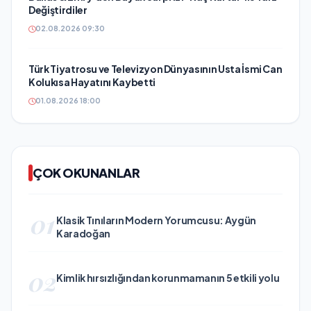
Değiştirdiler
02.08.2026 09:30
Türk Tiyatrosu ve Televizyon Dünyasının Usta İsmi Can
Kolukısa Hayatını Kaybetti
01.08.2026 18:00
ÇOK OKUNANLAR
01
Klasik Tınıların Modern Yorumcusu: Aygün
Karadoğan
02
Kimlik hırsızlığından korunmamanın 5 etkili yolu