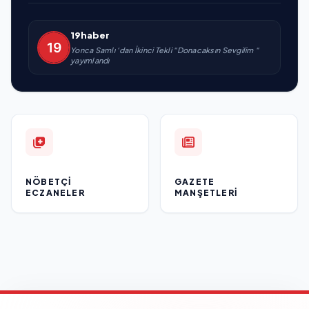
19haber
Yonca Samlı ‘dan İkinci Tekli “Donacaksın Sevgilim “
yayımlandı
NÖBETÇI
GAZETE
ECZANELER
MANŞETLERI