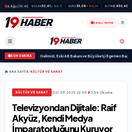
6 Ağu | 10:45
32,41
35,08
2.450,63
DOLAR
▲ %0,11
EURO
▼ %0,14
ALTIN
▲ 
CANLI YAYIN
SON DAKİKA
Ali Emre Açıkgöz Galimidi, Eski AB Bakanı ve Büyükelçi Egemen Bağış ile Bir
ANA SAYFA
/
KÜLTÜR VE SANAT
21.09.2025 22:55
3 Dk Okuma
KÜLTÜR VE SANAT
Televizyondan Dijitale: Raif
Akyüz, Kendi Medya
İmparatorluğunu Kuruyor