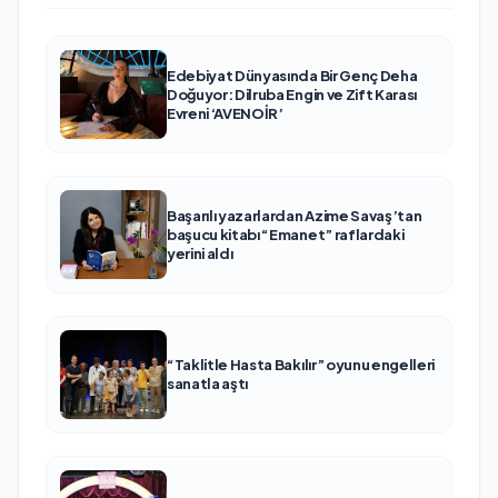
Edebiyat Dünyasında Bir Genç Deha
Doğuyor: Dilruba Engin ve Zift Karası
Evreni ‘AVENOİR’
Başarılı yazarlardan Azime Savaş’tan
başucu kitabı “Emanet” raflardaki
yerini aldı
“Taklitle Hasta Bakılır” oyunu engelleri
sanatla aştı