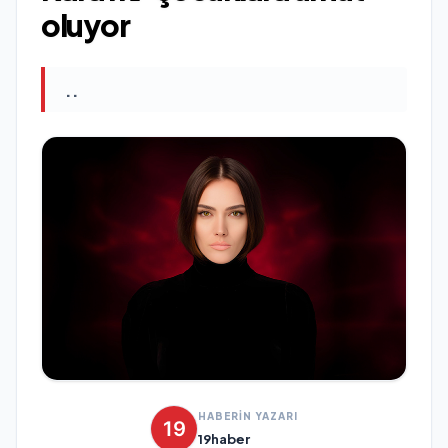
oluyor
..
HABERİN YAZARI
19haber