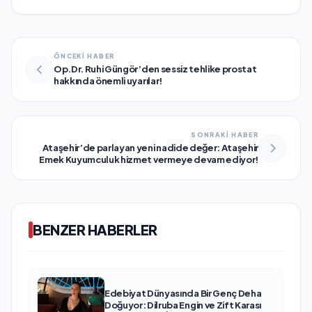
ÖNCEKİ HABER
Op.Dr. Ruhi Güngör’den sessiz tehlike prostat
hakkında önemli uyarılar!
SONRAKİ HABER
Ataşehir’de parlayan yeni nadide değer: Ataşehir
Emek Kuyumculuk hizmet vermeye devam ediyor!
BENZER HABERLER
Edebiyat Dünyasında Bir Genç Deha
Doğuyor: Dilruba Engin ve Zift Karası