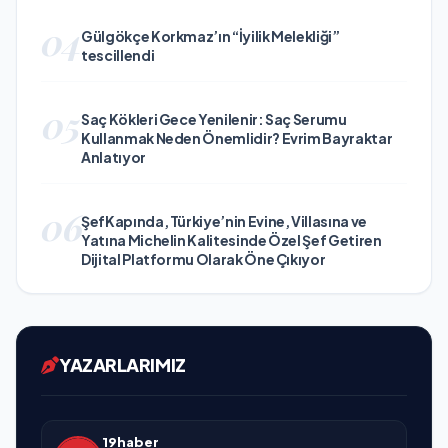
04
Gülgökçe Korkmaz’ın “İyilik Melekliği”
tescillendi
05
Saç Kökleri Gece Yenilenir: Saç Serumu
Kullanmak Neden Önemlidir? Evrim Bayraktar
Anlatıyor
06
ŞefKapında, Türkiye’nin Evine, Villasına ve
Yatına Michelin Kalitesinde Özel Şef Getiren
Dijital Platformu Olarak Öne Çıkıyor
YAZARLARIMIZ
19haber