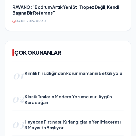
RAVANO: “Bodrum Artık Yeni St. Tropez Değil, Kendi
Başına Bir Referans”
03.08.2026 05:30
ÇOK OKUNANLAR
01
Kimlik hırsızlığından korunmamanın 5 etkili yolu
02
Klasik Tınıların Modern Yorumcusu: Aygün
Karadoğan
03
Heyecan Fırtınası: Kırlangıçların Yeni Macerası
3 Mayıs'ta Başlıyor