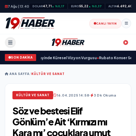
7 Ağu | 13:40
47,71
55,22
6.692,60
DOLAR
▲ %0,17
EURO
▲ %0,37
ALTIN
▲
CANLI YAYIN
SON DAKİKA
 ve Savunma Sanayinde Küresel Vizyon Vurgusu
•
Rubato Konser Serisi Müz
ANA SAYFA
/
KÜLTÜR VE SANAT
16.04.2025 14:58
3 Dk Okuma
KÜLTÜR VE SANAT
Söz ve bestesi Elif
Gönlüm’e Ait ‘Kırmızı mı
Kara mı’ çocuklara umut