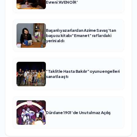
Evreni ‘AVENOİR’
Başarılı yazarlardan Azime Savaş’tan
başucu kitabı “Emanet” raflardaki
yerini aldı
“Taklitle Hasta Bakılır” oyunu engelleri
sanatla aştı
Dürdane 1901’de Unutulmaz Açılış