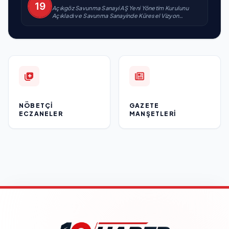
Açıkgöz Savunma Sanayi AŞ Yeni Yönetim Kurulunu
Açıkladı ve Savunma Sanayinde Küresel Vizyon
Vurgusu
NÖBETÇI
GAZETE
ECZANELER
MANŞETLERI