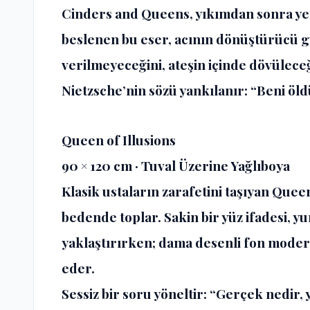
Cinders and Queens, yıkımdan sonra ye
beslenen bu eser, acının dönüştürücü 
verilmeyeceğini, ateşin içinde dövüleceği
Nietzsche’nin sözü yankılanır: “Beni öl
Queen of Illusions
90 × 120 cm · Tuval Üzerine Yağlıboya
Klasik ustaların zarafetini taşıyan Quee
bedende toplar. Sakin bir yüz ifadesi, yum
yaklaştırırken; dama desenli fon moder
eder.
Sessiz bir soru yöneltir: “Gerçek nedir,