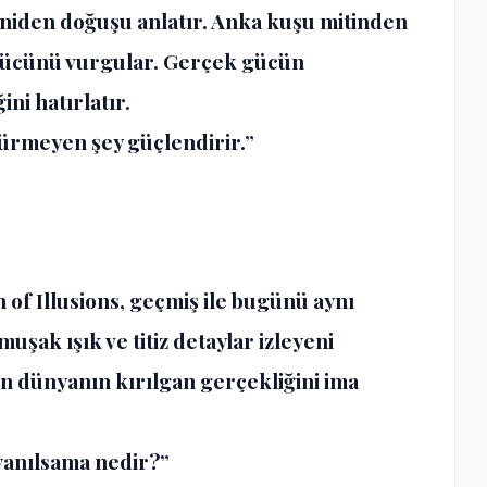
niden doğuşu anlatır. Anka kuşu mitinden
gücünü vurgular. Gerçek gücün
ni hatırlatır.
dürmeyen şey güçlendirir.”
n of Illusions, geçmiş ile bugünü aynı
uşak ışık ve titiz detaylar izleyeni
n dünyanın kırılgan gerçekliğini ima
 yanılsama nedir?”