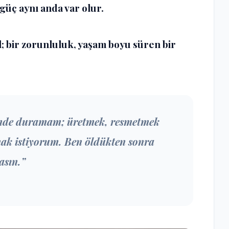
 güç aynı anda var olur.
il; bir zorunluluk, yaşam boyu süren bir
rimde duramam; üretmek, resmetmek
k istiyorum. Ben öldükten sonra
asın.”