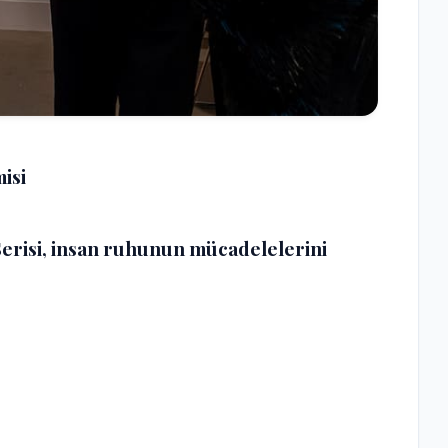
isi
Serisi, insan ruhunun mücadelelerini