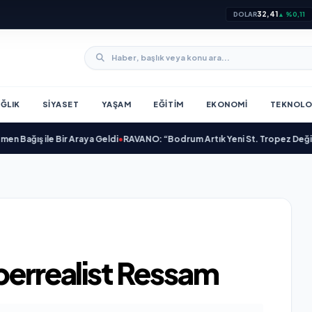
32,41
DOLAR
▲ %0,11
ĞLIK
SIYASET
YAŞAM
EĞITIM
EKONOMI
TEKNOLO
 ile Bir Araya Geldi
•
RAVANO: “Bodrum Artık Yeni St. Tropez Değil, Kendi B
perrealist Ressam