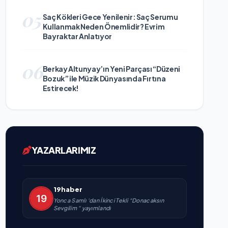
05
Saç Kökleri Gece Yenilenir: Saç Serumu
Kullanmak Neden Önemlidir? Evrim
Bayraktar Anlatıyor
06
Berkay Altunyay’ın Yeni Parçası “Düzeni
Bozuk” ile Müzik Dünyasında Fırtına
Estirecek!
YAZARLARIMIZ
19haber
Yonca Samlı ‘dan İkinci Tekli “Donacaksın
Sevgilim “ yayımlandı