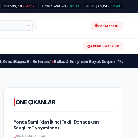
35,08
2.450,63
28,24
EURO
▼ %0,14
ALTIN
▲ %0,96
GÜMÜŞ
▲ %1,65
CANLI YAYIN
⌘
K
JI
TREND HABERLER
aşına Bir Referans”
•
Bullas & Emry'den Büyük Sürpriz! "Kaç Kurtul" ile Tarz
ÖNE ÇIKANLAR
Yonca Samlı ‘dan İkinci Tekli “Donacaksın
Sevgilim “ yayımlandı
05.08.2026 11:30