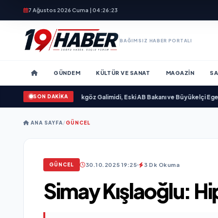
7 Ağustos 2026 Cuma | 04:26:25
BAĞIMSIZ HABER PORTALI
GÜNDEM
KÜLTÜR VE SANAT
MAGAZIN
SA
SON DAKİKA
ımlandı
•
Ali Emre Açıkgöz Galimidi, Eski AB Bakanı ve Büyükelçi Egemen Bağış
ANA SAYFA
/
GÜNCEL
30.10.2025 19:25
3 Dk Okuma
GÜNCEL
Simay Kışlaoğlu: Hi