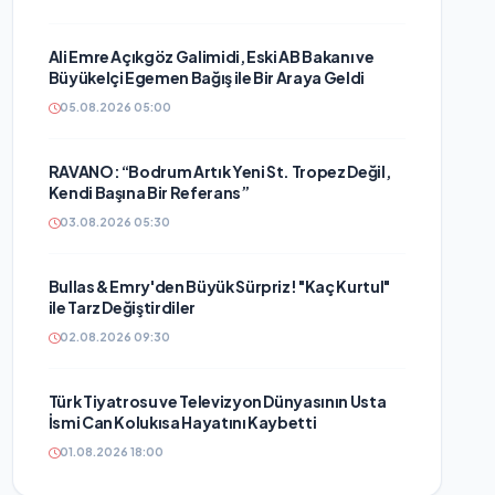
Ali Emre Açıkgöz Galimidi, Eski AB Bakanı ve
Büyükelçi Egemen Bağış ile Bir Araya Geldi
05.08.2026 05:00
RAVANO: “Bodrum Artık Yeni St. Tropez Değil,
Kendi Başına Bir Referans”
03.08.2026 05:30
Bullas & Emry'den Büyük Sürpriz! "Kaç Kurtul"
ile Tarz Değiştirdiler
02.08.2026 09:30
Türk Tiyatrosu ve Televizyon Dünyasının Usta
İsmi Can Kolukısa Hayatını Kaybetti
01.08.2026 18:00