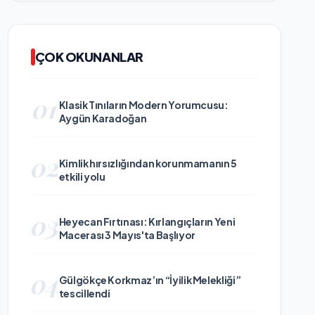
ÇOK OKUNANLAR
01
Klasik Tınıların Modern Yorumcusu:
Aygün Karadoğan
02
Kimlik hırsızlığından korunmamanın 5
etkili yolu
03
Heyecan Fırtınası: Kırlangıçların Yeni
Macerası 3 Mayıs'ta Başlıyor
04
Gülgökçe Korkmaz’ın “İyilik Melekliği”
tescillendi