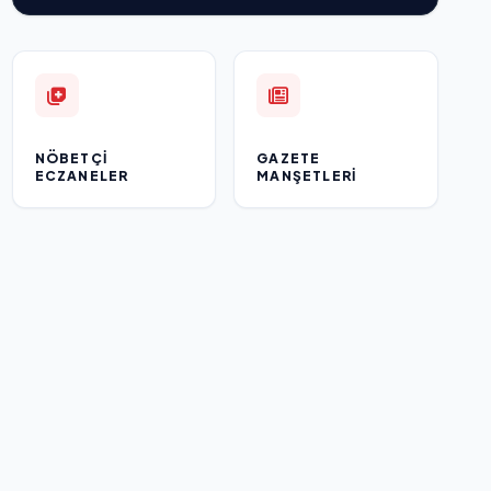
NÖBETÇI
GAZETE
ECZANELER
MANŞETLERI