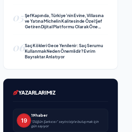
05
ŞefKapında, Türkiye’nin Evine, Villasına
ve Yatına Michelin Kalitesinde Özel Şef
Getiren Dijital Platformu Olarak Öne
Çıkıyor
06
Saç Kökleri Gece Yenilenir: Saç Serumu
Kullanmak Neden Önemlidir? Evrim
Bayraktar Anlatıyor
YAZARLARIMIZ
19haber
“Düğün Şarkıcısı” seyircisiyle buluşmak için
gün sayıyor