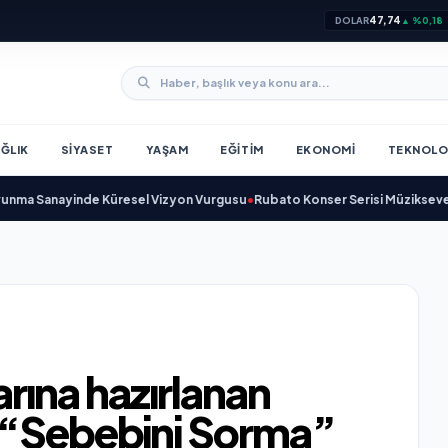
47,74
DOLAR
▲ %0,18
ĞLIK
SIYASET
YAŞAM
EĞITIM
EKONOMI
TEKNOLO
Sanayinde Küresel Vizyon Vurgusu
•
Rubato Konser Serisi Müzikseverlerle
rına hazırlanan
 “Sebebini Sorma”