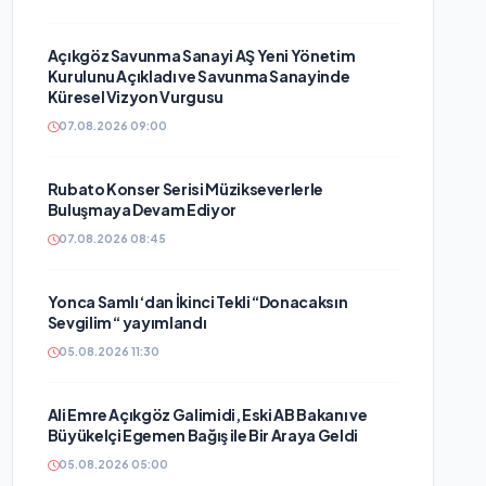
Açıkgöz Savunma Sanayi AŞ Yeni Yönetim
Kurulunu Açıkladı ve Savunma Sanayinde
Küresel Vizyon Vurgusu
07.08.2026 09:00
Rubato Konser Serisi Müzikseverlerle
Buluşmaya Devam Ediyor
07.08.2026 08:45
Yonca Samlı ‘dan İkinci Tekli “Donacaksın
Sevgilim “ yayımlandı
05.08.2026 11:30
Ali Emre Açıkgöz Galimidi, Eski AB Bakanı ve
Büyükelçi Egemen Bağış ile Bir Araya Geldi
05.08.2026 05:00