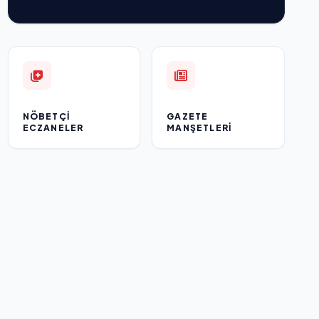
NÖBETÇI
GAZETE
ECZANELER
MANŞETLERI