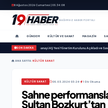
8 Ağustos 2026 Cumartesi | 05:34:10
BAĞIMSIZ HABER PORTALI
GÜNDEM
KÜLTÜR VE SANAT
MAGAZIN
SA
SON DAKİKA
•
Açıkgöz Savunma Sanayi AŞ Yeni Yönetim Kurulunu Açıkladı ve Savunma 
ANA SAYFA
/
KÜLTÜR SANAT
05.03.2024 03:24
1 Dk Okuma
KÜLTÜR SANAT
Sahne performansla
Sultan Bozkurt’tan