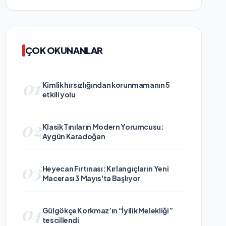
ÇOK OKUNANLAR
01
Kimlik hırsızlığından korunmamanın 5
etkili yolu
02
Klasik Tınıların Modern Yorumcusu:
Aygün Karadoğan
03
Heyecan Fırtınası: Kırlangıçların Yeni
Macerası 3 Mayıs'ta Başlıyor
04
Gülgökçe Korkmaz’ın “İyilik Melekliği”
tescillendi