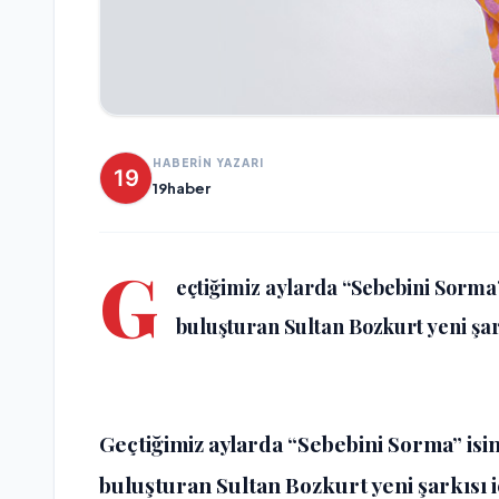
HABERİN YAZARI
19haber
G
eçtiğimiz aylarda “Sebebini Sorma” 
buluşturan Sultan Bozkurt yeni şarkı
Geçtiğimiz aylarda “Sebebini Sorma” isim
buluşturan Sultan Bozkurt yeni şarkısı i