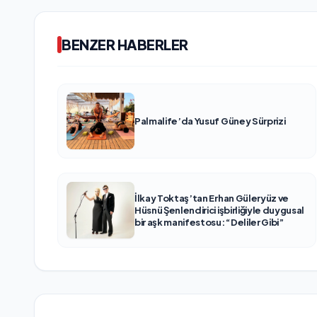
BENZER HABERLER
Palmalife’da Yusuf Güney Sürprizi
İlkay Toktaş’tan Erhan Güleryüz ve
Hüsnü Şenlendirici işbirliğiyle duygusal
bir aşk manifestosu: “Deliler Gibi”