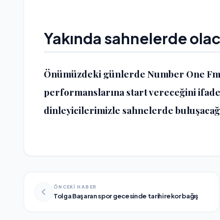
Yakında sahnelerde ola
Önümüzdeki günlerde Number One Fm m
performanslarına start vereceğini ifad
dinleyicilerimizle sahnelerde buluşacağ
ÖNCEKİ HABER
Tolga Başaran spor gecesinde tarihi rekor bağış