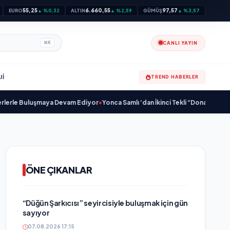
55,25
6.660,55
97,57
EURO
▲ %0,32
ALTIN
▲ %2,59
GÜMÜŞ
▲ %3,57
CANLI YAYIN
⌘
K
JI
TREND HABERLER
 Buluşmaya Devam Ediyor
•
Yonca Samlı ‘dan İkinci Tekli “Donacaksın Sevgili
ÖNE ÇIKANLAR
“Düğün Şarkıcısı” seyircisiyle buluşmak için gün
sayıyor
07.08.2026 17:15