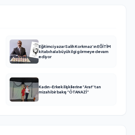
Eğitimci yazar Salih Korkmaz’ın EĞİTİM
kitabı hala büyük ilgi görmeye devam
ediyor
Kadın-Erkek ilişkilerine “Araf’tan
mizahi bir bakış “ÖTANAZİ”