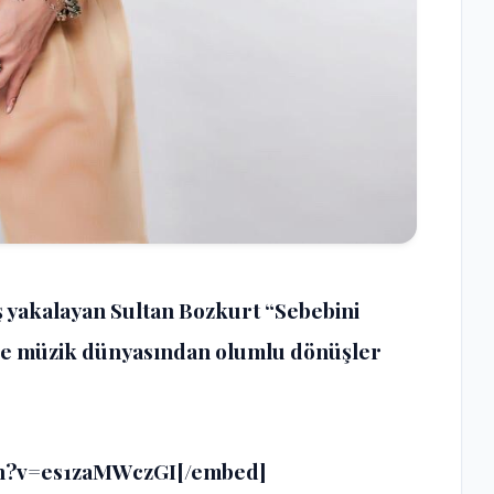
kış yakalayan Sultan Bozkurt “Sebebini
ve müzik dünyasından olumlu dönüşler
ch?v=es1zaMWczGI[/embed]