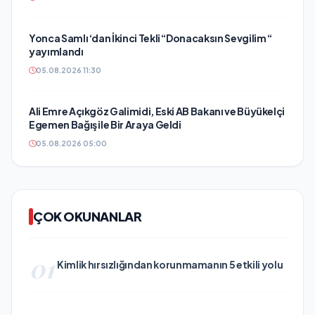
Yonca Samlı ‘dan İkinci Tekli “Donacaksın Sevgilim “
yayımlandı
05.08.2026 11:30
Ali Emre Açıkgöz Galimidi, Eski AB Bakanı ve Büyükelçi
Egemen Bağış ile Bir Araya Geldi
05.08.2026 05:00
ÇOK OKUNANLAR
01
Kimlik hırsızlığından korunmamanın 5 etkili yolu