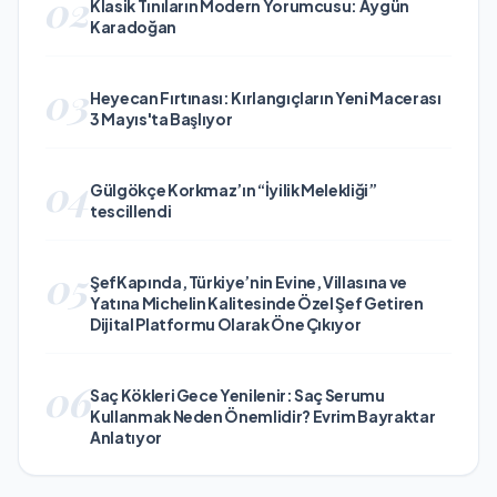
02
Klasik Tınıların Modern Yorumcusu: Aygün
Karadoğan
03
Heyecan Fırtınası: Kırlangıçların Yeni Macerası
3 Mayıs'ta Başlıyor
04
Gülgökçe Korkmaz’ın “İyilik Melekliği”
tescillendi
05
ŞefKapında, Türkiye’nin Evine, Villasına ve
Yatına Michelin Kalitesinde Özel Şef Getiren
Dijital Platformu Olarak Öne Çıkıyor
06
Saç Kökleri Gece Yenilenir: Saç Serumu
Kullanmak Neden Önemlidir? Evrim Bayraktar
Anlatıyor