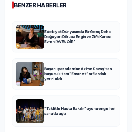
BENZER HABERLER
Edebiyat Dünyasında Bir Genç Deha
Doğuyor: Dilruba Engin ve Zift Karası
Evreni ‘AVENOİR’
Başarılı yazarlardan Azime Savaş’tan
başucu kitabı “Emanet” raflardaki
yerini aldı
“Taklitle Hasta Bakılır” oyunu engelleri
sanatla aştı