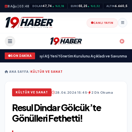
8 Ağu | 03:48
47,74
55,25
6.660,55
DOLAR
▲ %0,18
EURO
▲ %0,32
ALTIN
▲
CANLI YAYIN
SON DAKİKA
göz Savunma Sanayi AŞ Yeni Yönetim Kurulunu Açıkladı ve Savunma Sanayi
ANA SAYFA
/
KÜLTÜR VE SANAT
28.06.2026 15:45
2 Dk Okuma
KÜLTÜR VE SANAT
Resul Dindar Gölcük’te
Gönülleri Fethetti!