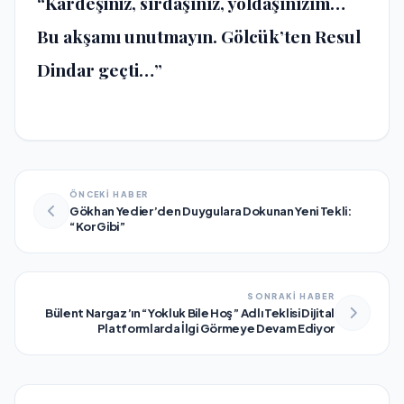
“Kardeşiniz, sırdaşınız, yoldaşınızım…
Bu akşamı unutmayın. Gölcük’ten Resul
Dindar geçti…”
ÖNCEKİ HABER
Gökhan Yedier’den Duygulara Dokunan Yeni Tekli:
“Kor Gibi”
SONRAKİ HABER
Bülent Nargaz’ın “Yokluk Bile Hoş” Adlı Teklisi Dijital
Platformlarda İlgi Görmeye Devam Ediyor