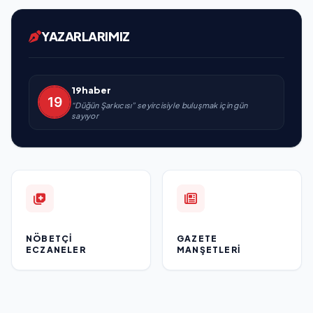
YAZARLARIMIZ
19haber
“Düğün Şarkıcısı” seyircisiyle buluşmak için gün
sayıyor
NÖBETÇI
GAZETE
ECZANELER
MANŞETLERI