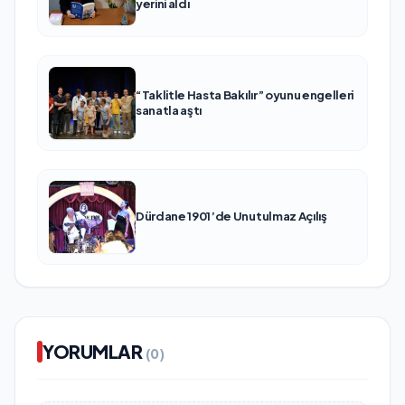
yerini aldı
“Taklitle Hasta Bakılır” oyunu engelleri
sanatla aştı
Dürdane 1901’de Unutulmaz Açılış
YORUMLAR
(0)