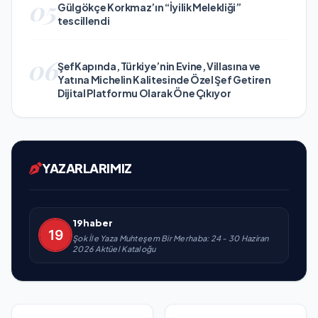
05
Gülgökçe Korkmaz’ın “İyilik Melekliği”
tescillendi
06
ŞefKapında, Türkiye’nin Evine, Villasına ve
Yatına Michelin Kalitesinde Özel Şef Getiren
Dijital Platformu Olarak Öne Çıkıyor
YAZARLARIMIZ
19haber
Şok İle Yaza Muhteşem Bir Merhaba: 24 - 30 Haziran
2026 Aktüel Kataloğu