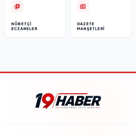
NÖBETÇI
GAZETE
ECZANELER
MANŞETLERI