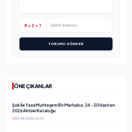
8 + 2 = ?
YORUMU GÖNDER
ÖNE ÇIKANLAR
Şok İle Yaza Muhteşem Bir Merhaba: 24 - 30 Haziran
2026 Aktüel Kataloğu
09.08.2026 20:14