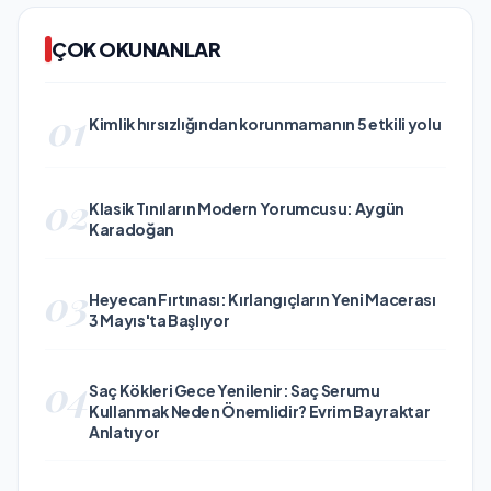
ÇOK OKUNANLAR
01
Kimlik hırsızlığından korunmamanın 5 etkili yolu
02
Klasik Tınıların Modern Yorumcusu: Aygün
Karadoğan
03
Heyecan Fırtınası: Kırlangıçların Yeni Macerası
3 Mayıs'ta Başlıyor
04
Saç Kökleri Gece Yenilenir: Saç Serumu
Kullanmak Neden Önemlidir? Evrim Bayraktar
Anlatıyor