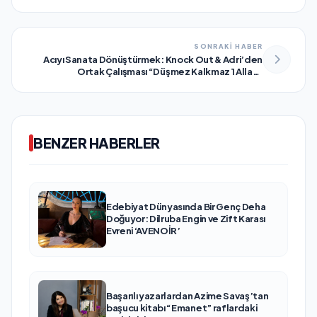
SONRAKİ HABER
Acıyı Sanata Dönüştürmek: Knock Out & Adri’den
Ortak Çalışması “Düşmez Kalkmaz 1 Allah”
Yayınlanıyor
BENZER HABERLER
Edebiyat Dünyasında Bir Genç Deha
Doğuyor: Dilruba Engin ve Zift Karası
Evreni ‘AVENOİR’
Başarılı yazarlardan Azime Savaş’tan
başucu kitabı “Emanet” raflardaki