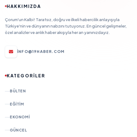
HAKKIMIZDA
Çorum'un Kalbi! Tarafsız, doğru ve ilkeli habercilik anlayışıyla
Türkiye'nin ve dünyanın nabzını tutuyoruz. En güncel gelişmeler,
özel analizler ve anlık haber akışıyla her an yanınızdayız.
INFO@19HABER.COM
KATEGORİLER
BÜLTEN
EĞITIM
EKONOMI
GÜNCEL