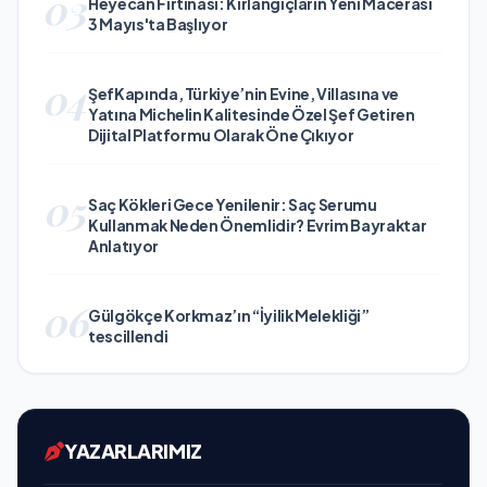
03
Heyecan Fırtınası: Kırlangıçların Yeni Macerası
3 Mayıs'ta Başlıyor
04
ŞefKapında, Türkiye’nin Evine, Villasına ve
Yatına Michelin Kalitesinde Özel Şef Getiren
Dijital Platformu Olarak Öne Çıkıyor
05
Saç Kökleri Gece Yenilenir: Saç Serumu
Kullanmak Neden Önemlidir? Evrim Bayraktar
Anlatıyor
06
Gülgökçe Korkmaz’ın “İyilik Melekliği”
tescillendi
YAZARLARIMIZ