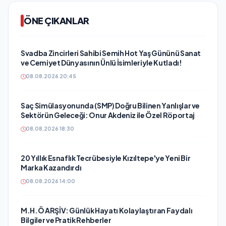
ÖNE ÇIKANLAR
Svadba Zincirleri Sahibi Semih Hot Yaş Gününü Sanat
ve Cemiyet Dünyasının Ünlü İsimleriyle Kutladı!
08.08.2026 20:45
Saç Simülasyonunda (SMP) Doğru Bilinen Yanlışlar ve
Sektörün Geleceği: Onur Akdeniz ile Özel Röportaj
08.08.2026 18:30
20 Yıllık Esnaflık Tecrübesiyle Kızıltepe'ye Yeni Bir
Marka Kazandırdı
08.08.2026 14:00
M.H.Ö ARŞİV: Günlük Hayatı Kolaylaştıran Faydalı
Bilgiler ve Pratik Rehberler