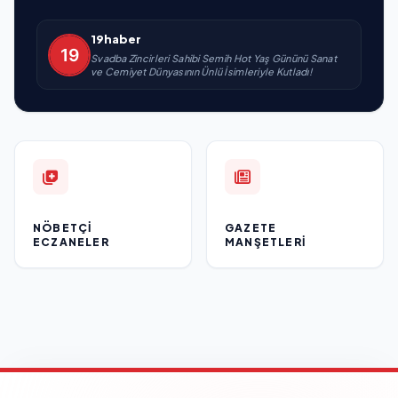
19haber
Svadba Zincirleri Sahibi Semih Hot Yaş Gününü Sanat
ve Cemiyet Dünyasının Ünlü İsimleriyle Kutladı!
NÖBETÇI
GAZETE
ECZANELER
MANŞETLERI