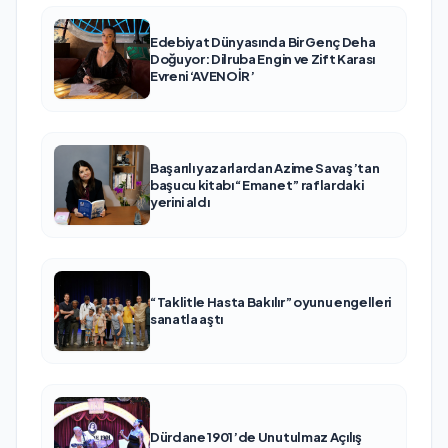
Edebiyat Dünyasında Bir Genç Deha
Doğuyor: Dilruba Engin ve Zift Karası
Evreni ‘AVENOİR’
Başarılı yazarlardan Azime Savaş’tan
başucu kitabı “Emanet” raflardaki
yerini aldı
“Taklitle Hasta Bakılır” oyunu engelleri
sanatla aştı
Dürdane 1901’de Unutulmaz Açılış