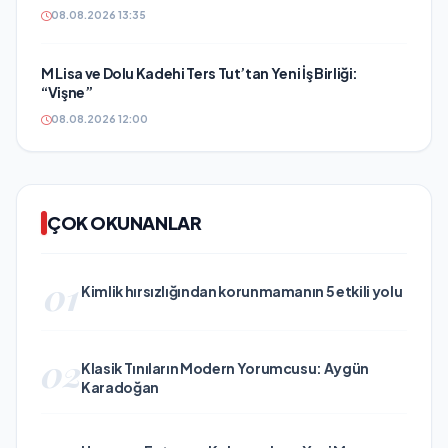
08.08.2026 13:35
M Lisa ve Dolu Kadehi Ters Tut’tan Yeni İş Birliği:
“Vişne”
08.08.2026 12:00
ÇOK OKUNANLAR
01
Kimlik hırsızlığından korunmamanın 5 etkili yolu
02
Klasik Tınıların Modern Yorumcusu: Aygün
Karadoğan