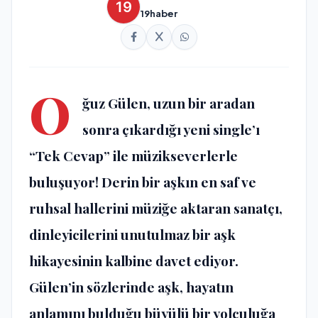
19haber
O
ğuz Gülen, uzun bir aradan
sonra çıkardığı yeni single’ı
“Tek Cevap” ile müzikseverlerle
buluşuyor! Derin bir aşkın en saf ve
ruhsal hallerini müziğe aktaran sanatçı,
dinleyicilerini unutulmaz bir aşk
hikayesinin kalbine davet ediyor.
Gülen’in sözlerinde aşk, hayatın
anlamını bulduğu büyülü bir yolculuğa