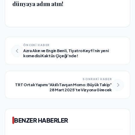
dünyaya adım atın!
ÖNCEKİ HABER
Azra Akın ve Engin Benli, Tiyatro Keyfi’nin yeni
komedisi Kaktüs Çiçeği’nde!
SONRAKİ HABER
TRT Ortak Yapımı “Akıllı Tavşan Momo: Büyük Takip”
28 Mart 2025’te Vizyona Girecek
BENZER HABERLER