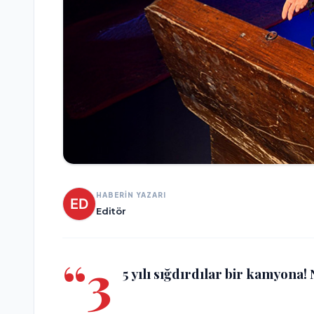
HABERİN YAZARI
Editör
“3
5 yılı sığdırdılar bir kamyon