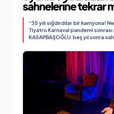
sahnelerine tekrar 
“35 yılı sığdırdılar bir kamyona!
Tiyatro Karnaval pandemi sonrası 
KASAPBAŞOĞLU beş yıl sonra sa