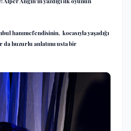
! Alper Angın’ın yazdığı ilk oyunun
anbul hanımefendisinin, kocasıyla yaşadığı
 da huzurlu anlatımı usta bir