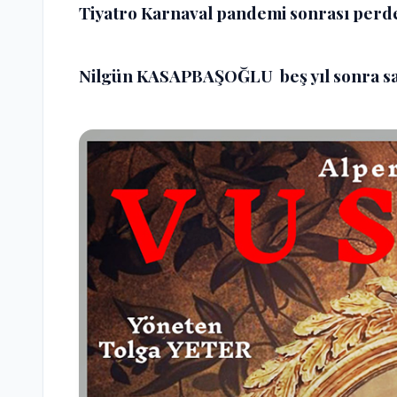
Tiyatro Karnaval pandemi sonrası perde
Nilgün KASAPBAŞOĞLU beş yıl sonra s