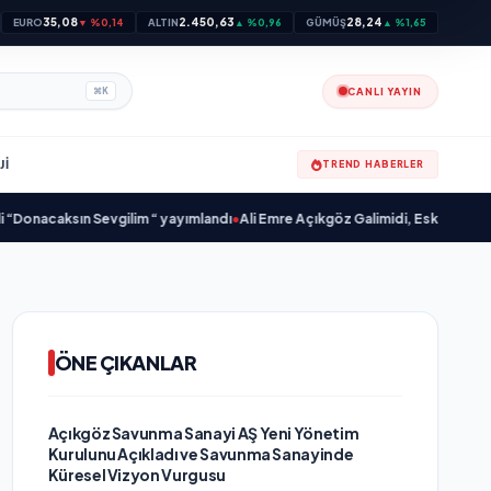
35,08
2.450,63
28,24
EURO
▼ %0,14
ALTIN
▲ %0,96
GÜMÜŞ
▲ %1,65
CANLI YAYIN
⌘
K
JI
TREND HABERLER
n Sevgilim “ yayımlandı
•
Ali Emre Açıkgöz Galimidi, Eski AB Bakanı ve Büyük
ÖNE ÇIKANLAR
Açıkgöz Savunma Sanayi AŞ Yeni Yönetim
Kurulunu Açıkladı ve Savunma Sanayinde
Küresel Vizyon Vurgusu