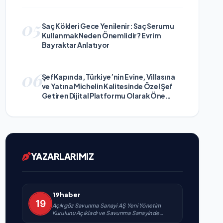
05
Saç Kökleri Gece Yenilenir: Saç Serumu
Kullanmak Neden Önemlidir? Evrim
Bayraktar Anlatıyor
06
ŞefKapında, Türkiye’nin Evine, Villasına
ve Yatına Michelin Kalitesinde Özel Şef
Getiren Dijital Platformu Olarak Öne
Çıkıyor
YAZARLARIMIZ
19haber
Açıkgöz Savunma Sanayi AŞ Yeni Yönetim
Kurulunu Açıkladı ve Savunma Sanayinde
Küresel Vizyon Vurgusu