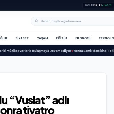
32,41
DOLAR
▲ %0,11
ĞLIK
SIYASET
YAŞAM
EĞITIM
EKONOMI
TEKNOLO
everlerle Buluşmaya Devam Ediyor
•
Yonca Samlı ‘dan İkinci Tekli “Donacaksı
u “Vuslat” adlı
sonra tiyatro