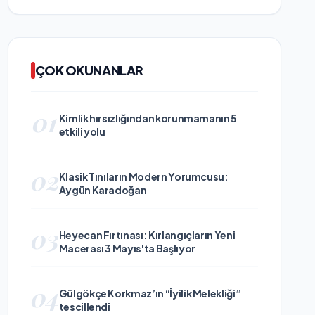
ÇOK OKUNANLAR
01
Kimlik hırsızlığından korunmamanın 5
etkili yolu
02
Klasik Tınıların Modern Yorumcusu:
Aygün Karadoğan
03
Heyecan Fırtınası: Kırlangıçların Yeni
Macerası 3 Mayıs'ta Başlıyor
04
Gülgökçe Korkmaz’ın “İyilik Melekliği”
tescillendi