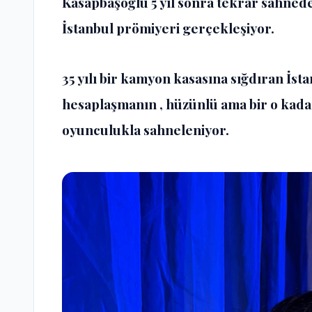
Kasapbaşoğlu 5 yıl sonra tekrar sahnede
İstanbul prömiyeri gerçekleşiyor.
35 yılı bir kamyon kasasına sığdıran İst
hesaplaşmanın , hüzünlü ama bir o kadar
oyunculukla sahneleniyor.