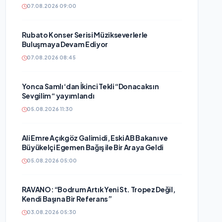
07.08.2026 09:00
Rubato Konser Serisi Müzikseverlerle
Buluşmaya Devam Ediyor
07.08.2026 08:45
Yonca Samlı ‘dan İkinci Tekli “Donacaksın
Sevgilim “ yayımlandı
05.08.2026 11:30
Ali Emre Açıkgöz Galimidi, Eski AB Bakanı ve
Büyükelçi Egemen Bağış ile Bir Araya Geldi
05.08.2026 05:00
RAVANO: “Bodrum Artık Yeni St. Tropez Değil,
Kendi Başına Bir Referans”
03.08.2026 05:30