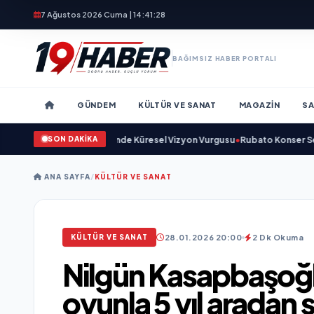
7 Ağustos 2026 Cuma | 14:41:30
BAĞIMSIZ HABER PORTALI
GÜNDEM
KÜLTÜR VE SANAT
MAGAZIN
SA
SON DAKİKA
 Savunma Sanayinde Küresel Vizyon Vurgusu
•
Rubato Konser Serisi Müziks
ANA SAYFA
/
KÜLTÜR VE SANAT
28.01.2026 20:00
2 Dk Okuma
KÜLTÜR VE SANAT
Nilgün Kasapbaşoğl
oyunla 5 yıl aradan 