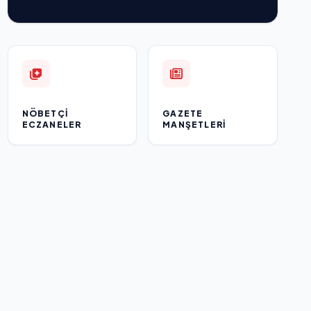
NÖBETÇI
GAZETE
ECZANELER
MANŞETLERI