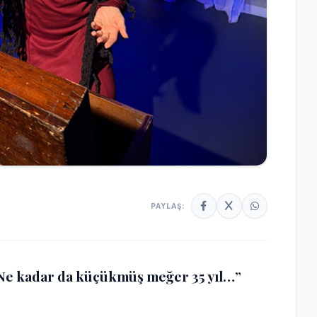
PAYLAŞ:
a! Ne kadar da küçükmüş meğer 35 yıl…”