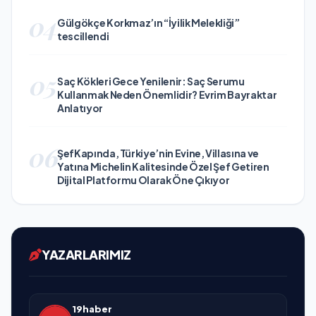
04
Gülgökçe Korkmaz’ın “İyilik Melekliği”
tescillendi
05
Saç Kökleri Gece Yenilenir: Saç Serumu
Kullanmak Neden Önemlidir? Evrim Bayraktar
Anlatıyor
06
ŞefKapında, Türkiye’nin Evine, Villasına ve
Yatına Michelin Kalitesinde Özel Şef Getiren
Dijital Platformu Olarak Öne Çıkıyor
YAZARLARIMIZ
19haber