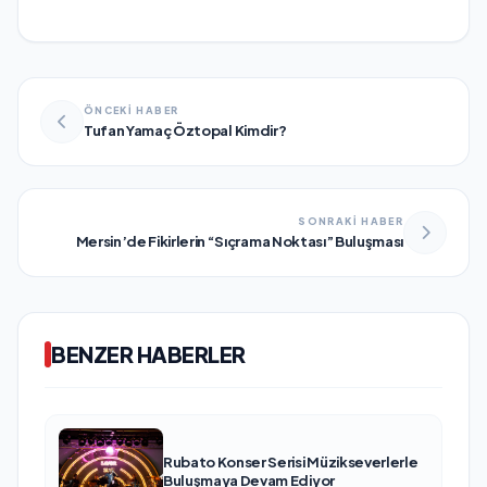
ÖNCEKİ HABER
Tufan Yamaç Öztopal Kimdir?
SONRAKİ HABER
Mersin’de Fikirlerin “Sıçrama Noktası” Buluşması
BENZER HABERLER
Rubato Konser Serisi Müzikseverlerle
Buluşmaya Devam Ediyor