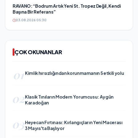
RAVANO: “Bodrum Artık Yeni St. Tropez Değil, Kendi
Başına Bir Referans”
03.08.2026 05:30
ÇOK OKUNANLAR
01
Kimlik hırsızlığından korunmamanın 5 etkili yolu
02
Klasik Tınıların Modern Yorumcusu: Aygün
Karadoğan
03
Heyecan Fırtınası: Kırlangıçların Yeni Macerası
3 Mayıs'ta Başlıyor