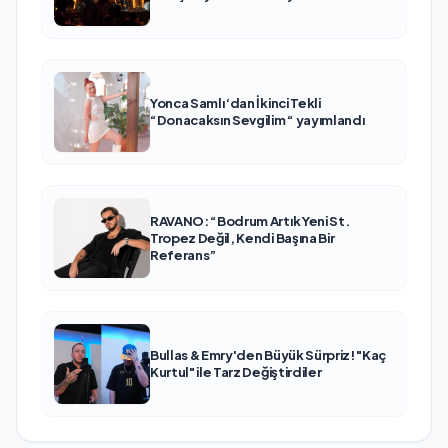
Yonca Samlı ‘dan İkinci Tekli
“Donacaksın Sevgilim “ yayımlandı
RAVANO: “Bodrum Artık Yeni St.
Tropez Değil, Kendi Başına Bir
Referans”
Bullas & Emry'den Büyük Sürpriz! "Kaç
Kurtul" ile Tarz Değiştirdiler