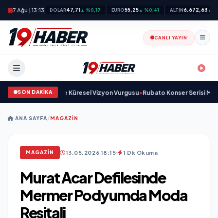
7 Ağu | 13:13
47,71
55,25
6.672,63
DOLAR
▲ %0,17
EURO
▲ %0,41
ALTIN
▲ %
CANLI YAYIN
SON DAKİKA
 Savunma Sanayinde Küresel Vizyon Vurgusu
•
Rubato Konser Serisi Müziks
ANA SAYFA
/
MAGAZIN
13.05.2026 18:15
1 Dk Okuma
MAGAZIN
Murat Acar Defilesinde
Mermer Podyumda Moda
Resitali