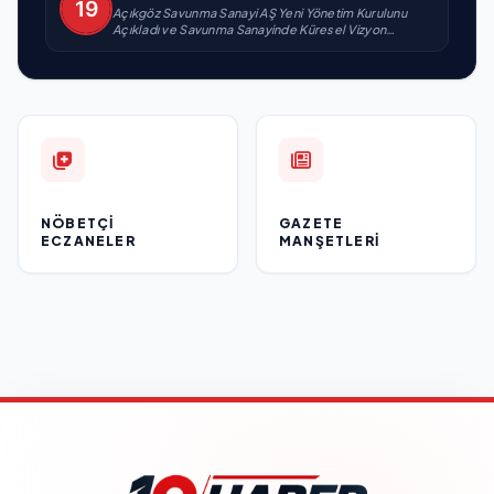
Açıkgöz Savunma Sanayi AŞ Yeni Yönetim Kurulunu
Açıkladı ve Savunma Sanayinde Küresel Vizyon
Vurgusu
NÖBETÇI
GAZETE
ECZANELER
MANŞETLERI