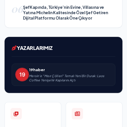
06
ŞefKapında, Türkiye’nin Evine, Villasına ve
Yatına Michelin Kalitesinde Özel Şef Getiren
Dijital Platformu Olarak Öne Çıkıyor
YAZARLARIMIZ
19haber
Mersin'e "Mısır Çölleri" Temalı Yeni Bir Durak: Laos
Coffee Yenişehir Kapılarını Açtı