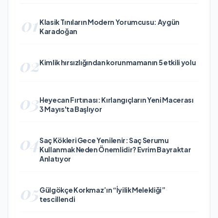
01
Klasik Tınıların Modern Yorumcusu: Aygün
Karadoğan
02
Kimlik hırsızlığından korunmamanın 5 etkili yolu
03
Heyecan Fırtınası: Kırlangıçların Yeni Macerası
3 Mayıs'ta Başlıyor
04
Saç Kökleri Gece Yenilenir: Saç Serumu
Kullanmak Neden Önemlidir? Evrim Bayraktar
Anlatıyor
05
Gülgökçe Korkmaz’ın “İyilik Melekliği”
tescillendi