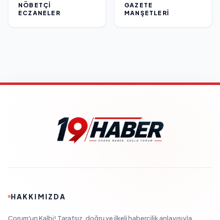
NÖBETÇI
GAZETE
ECZANELER
MANŞETLERI
HAKKIMIZDA
Çorum'un Kalbi! Tarafsız, doğru ve ilkeli habercilik anlayışıyla