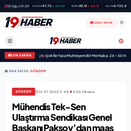
10 Ağu | 19:09
47,72
55,12
6.722,00
DOLAR
▲ %0,00
EURO
▼ %0,15
ALTIN
▲
CANLI YAYIN
SON DAKİKA
ehir Kapılarını Açtı
•
Şok İle Yaza Muhteşem Bir Merhaba: 24 - 30 Haziran 2
ANA SAYFA
/
GÜNDEM
14.01.2025 11:45
4 Dk Okuma
GÜNDEM
Mühendis Tek-Sen
Ulaştırma Sendikası Genel
Başkanı Paksoy’dan maaş