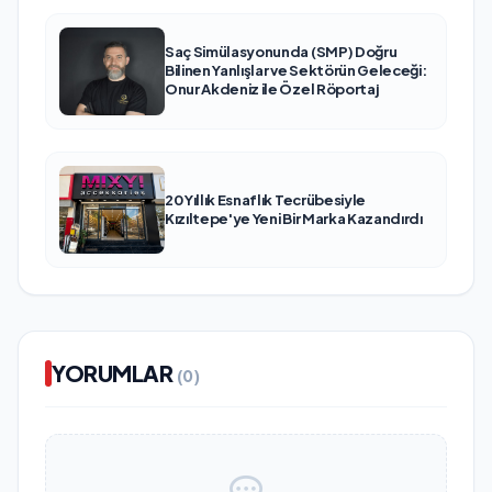
Saç Simülasyonunda (SMP) Doğru
Bilinen Yanlışlar ve Sektörün Geleceği:
Onur Akdeniz ile Özel Röportaj
20 Yıllık Esnaflık Tecrübesiyle
Kızıltepe'ye Yeni Bir Marka Kazandırdı
YORUMLAR
(0)