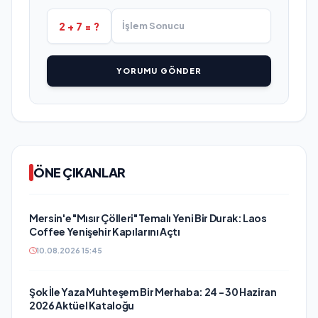
2 + 7 = ?
YORUMU GÖNDER
ÖNE ÇIKANLAR
Mersin'e "Mısır Çölleri" Temalı Yeni Bir Durak: Laos
Coffee Yenişehir Kapılarını Açtı
10.08.2026 15:45
Şok İle Yaza Muhteşem Bir Merhaba: 24 - 30 Haziran
2026 Aktüel Kataloğu