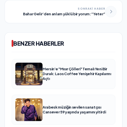
SONRAKİ HABER
Bahar Gelir’den anlam yüklü bir yorum: “Yeter”
BENZER HABERLER
Mersin'e "Mısır Çölleri" Temalı Yeni Bir
Durak: Laos Coffee Yenişehir Kapılarını
Açtı
Arabesk müziğin sevilen sanatçısı
Cansever 59 yaşında yaşamını yitirdi