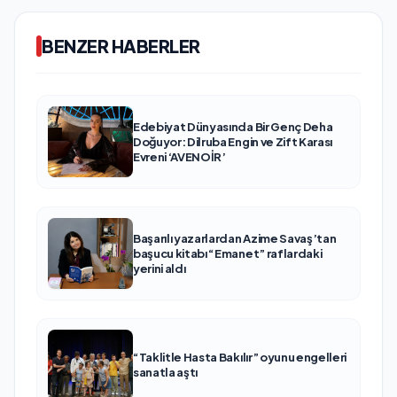
BENZER HABERLER
Edebiyat Dünyasında Bir Genç Deha
Doğuyor: Dilruba Engin ve Zift Karası
Evreni ‘AVENOİR’
Başarılı yazarlardan Azime Savaş’tan
başucu kitabı “Emanet” raflardaki
yerini aldı
“Taklitle Hasta Bakılır” oyunu engelleri
sanatla aştı