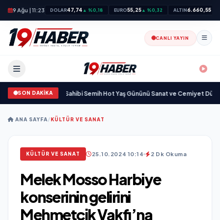
9 Ağu | 11:23
47,74
55,25
6.660,55
DOLAR
▲ %0,18
EURO
▲ %0,32
ALTIN
▲ %
CANLI YAYIN
SON DAKİKA
adba Zincirleri Sahibi Semih Hot Yaş Gününü Sanat ve Cemiyet Dünyasının Ün
ANA SAYFA
/
KÜLTÜR VE SANAT
25.10.2024 10:14
2 Dk Okuma
KÜLTÜR VE SANAT
Melek Mosso Harbiye
konserinin gelirini
Mehmetçik Vakfı’na