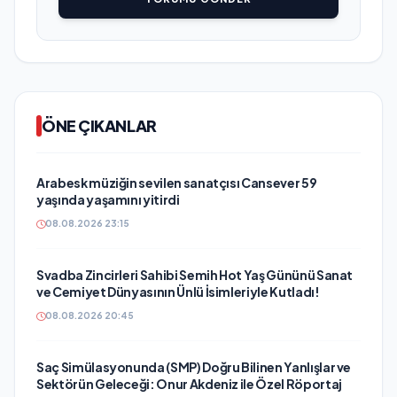
ÖNE ÇIKANLAR
Arabesk müziğin sevilen sanatçısı Cansever 59
yaşında yaşamını yitirdi
08.08.2026 23:15
Svadba Zincirleri Sahibi Semih Hot Yaş Gününü Sanat
ve Cemiyet Dünyasının Ünlü İsimleriyle Kutladı!
08.08.2026 20:45
Saç Simülasyonunda (SMP) Doğru Bilinen Yanlışlar ve
Sektörün Geleceği: Onur Akdeniz ile Özel Röportaj