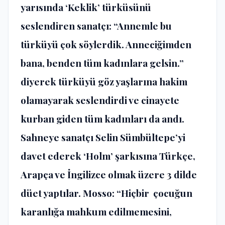
yarısında ‘Keklik’ türküsünü
seslendiren sanatçı: “Annemle bu
türküyü çok söylerdik. Anneciğimden
bana, benden tüm kadınlara gelsin.”
diyerek türküyü göz yaşlarına hakim
olamayarak seslendirdi ve cinayete
kurban giden tüm kadınları da andı.
Sahneye sanatçı Selin Sümbültepe’yi
davet ederek ‘Holm’ şarkısına Türkçe,
Arapça ve İngilizce olmak üzere 3 dilde
düet yaptılar. Mosso: “Hiçbir çocuğun
karanlığa mahkum edilmemesini,