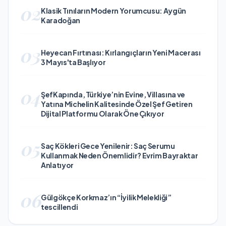
02
Klasik Tınıların Modern Yorumcusu: Aygün
Karadoğan
03
Heyecan Fırtınası: Kırlangıçların Yeni Macerası
3 Mayıs'ta Başlıyor
04
ŞefKapında, Türkiye’nin Evine, Villasına ve
Yatına Michelin Kalitesinde Özel Şef Getiren
Dijital Platformu Olarak Öne Çıkıyor
05
Saç Kökleri Gece Yenilenir: Saç Serumu
Kullanmak Neden Önemlidir? Evrim Bayraktar
Anlatıyor
06
Gülgökçe Korkmaz’ın “İyilik Melekliği”
tescillendi