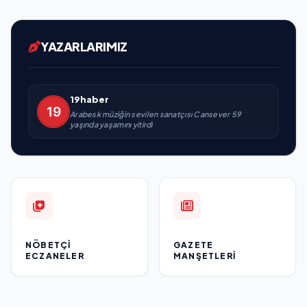
YAZARLARIMIZ
19haber
Arabesk müziğin sevilen sanatçısı Cansever 59
yaşında yaşamını yitirdi
NÖBETÇI
GAZETE
ECZANELER
MANŞETLERI