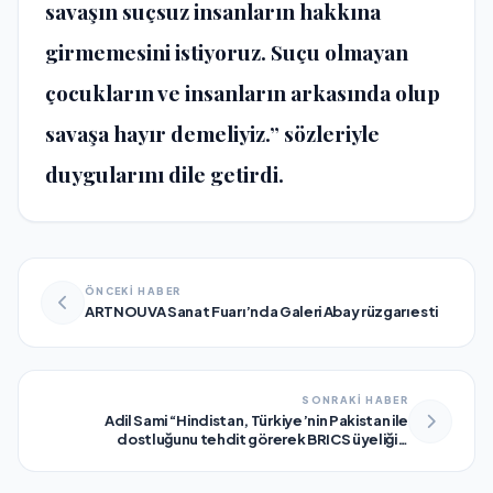
savaşın suçsuz insanların hakkına
girmemesini istiyoruz. Suçu olmayan
çocukların ve insanların arkasında olup
savaşa hayır demeliyiz.” sözleriyle
duygularını dile getirdi.
ÖNCEKİ HABER
ARTNOUVA Sanat Fuarı’nda Galeri Abay rüzgarı esti
SONRAKİ HABER
Adil Sami “Hindistan, Türkiye’nin Pakistan ile
dostluğunu tehdit görerek BRICS üyeliğini
engelledi”