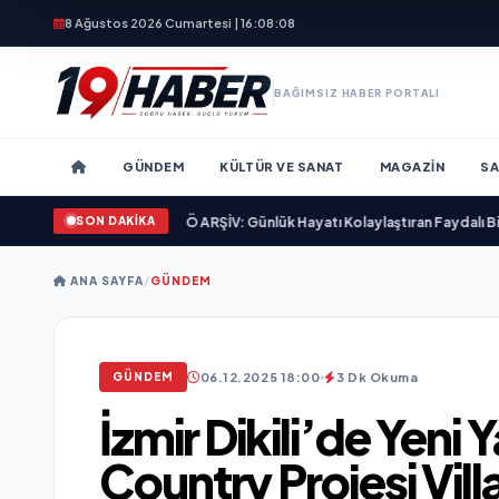
8 Ağustos 2026 Cumartesi | 16:08:10
BAĞIMSIZ HABER PORTALI
GÜNDEM
KÜLTÜR VE SANAT
MAGAZIN
SA
SON DAKİKA
ka Kazandırdı
•
M.H.Ö ARŞİV: Günlük Hayatı Kolaylaştıran Faydalı Bilgiler ve P
ANA SAYFA
/
GÜNDEM
06.12.2025 18:00
3 Dk Okuma
GÜNDEM
İzmir Dikili’de Yeni 
Country Projesi Villa