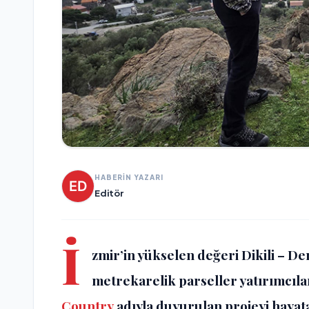
HABERİN YAZARI
Editör
İ
zmir’in yükselen değeri Dikili – D
metrekarelik parseller yatırımcılar
Country
adıyla duyurulan projeyi hayata