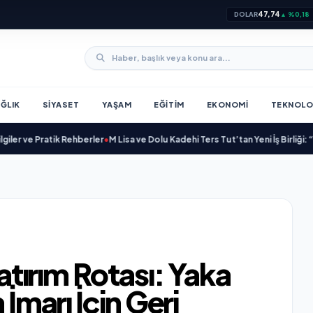
47,74
DOLAR
▲ %0,18
ĞLIK
SIYASET
YAŞAM
EĞITIM
EKONOMI
TEKNOLO
ratik Rehberler
•
M Lisa ve Dolu Kadehi Ters Tut’tan Yeni İş Birliği: “Vişne”
•
“D
Yatırım Rotası: Yaka
 İmarı İçin Geri