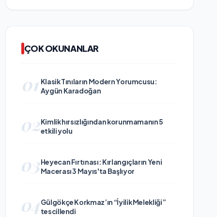
ÇOK OKUNANLAR
01
Klasik Tınıların Modern Yorumcusu:
Aygün Karadoğan
02
Kimlik hırsızlığından korunmamanın 5
etkili yolu
03
Heyecan Fırtınası: Kırlangıçların Yeni
Macerası 3 Mayıs'ta Başlıyor
04
Gülgökçe Korkmaz’ın “İyilik Melekliği”
tescillendi