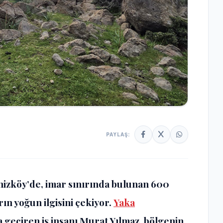
PAYLAŞ:
enizköy’de, imar sınırında bulunan 600
ın yoğun ilgisini çekiyor.
Yaka
 geçiren iş insanı Murat Yılmaz, bölgenin