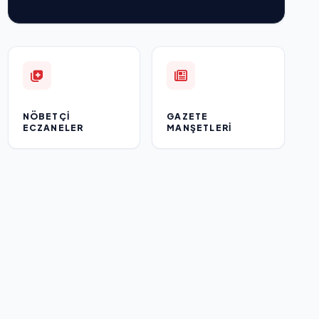
NÖBETÇI
GAZETE
ECZANELER
MANŞETLERI