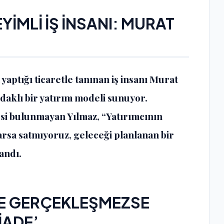
İMLİ İŞ İNSANI: MURAT
aptığı ticaretle tanınan iş insanı Murat
daklı bir yatırım modeli sunuyor.
si bulunmayan Yılmaz, “Yatırımcının
 arsa satmıyoruz, geleceği planlanan bir
andı.
JE GERÇEKLEŞMEZSE
İADE’