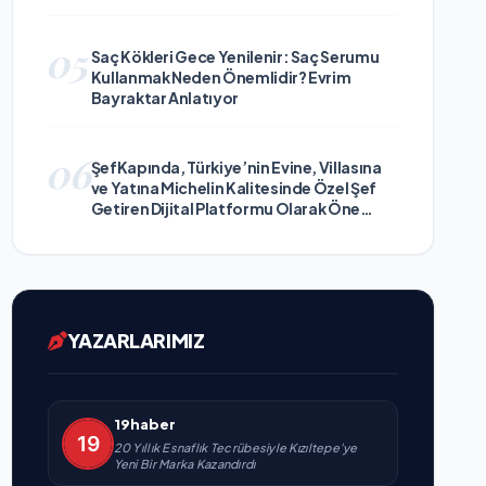
05
Saç Kökleri Gece Yenilenir: Saç Serumu
Kullanmak Neden Önemlidir? Evrim
Bayraktar Anlatıyor
06
ŞefKapında, Türkiye’nin Evine, Villasına
ve Yatına Michelin Kalitesinde Özel Şef
Getiren Dijital Platformu Olarak Öne
Çıkıyor
YAZARLARIMIZ
19haber
20 Yıllık Esnaflık Tecrübesiyle Kızıltepe'ye
Yeni Bir Marka Kazandırdı