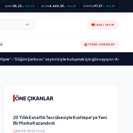
55,25
6.660,55
97,57
EURO
▲ %0,32
ALTIN
▲ %2,59
GÜMÜŞ
▲ %3,57
CANLI YAYIN
⌘
K
JI
TREND HABERLER
üğün Şarkıcısı” seyircisiyle buluşmak için gün sayıyor
•
Açıkgöz Savunma Sa
ÖNE ÇIKANLAR
20 Yıllık Esnaflık Tecrübesiyle Kızıltepe'ye Yeni
Bir Marka Kazandırdı
08.08.2026 14:00