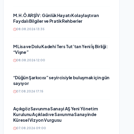
M.H.Ö ARŞİV: Günlük Hayatı Kolaylaştıran
Faydalı Bilgiler ve Pratik Rehberler
08.08.2026 13:35
M Lisa ve Dolu Kadehi Ters Tut’tan Yeni İş Birliği:
“Vişne”
08.08.2026 12:00
“Düğün Şarkıcısı” seyircisiyle buluşmak için gün
sayıyor
07.08.2026 17:15
Açıkgöz Savunma Sanayi AŞ Yeni Yönetim
Kurulunu Açıkladı ve Savunma Sanayinde
Küresel Vizyon Vurgusu
07.08.2026 09:00