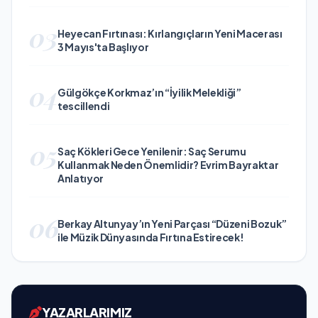
03
Heyecan Fırtınası: Kırlangıçların Yeni Macerası
3 Mayıs'ta Başlıyor
04
Gülgökçe Korkmaz’ın “İyilik Melekliği”
tescillendi
05
Saç Kökleri Gece Yenilenir: Saç Serumu
Kullanmak Neden Önemlidir? Evrim Bayraktar
Anlatıyor
06
Berkay Altunyay’ın Yeni Parçası “Düzeni Bozuk”
ile Müzik Dünyasında Fırtına Estirecek!
YAZARLARIMIZ