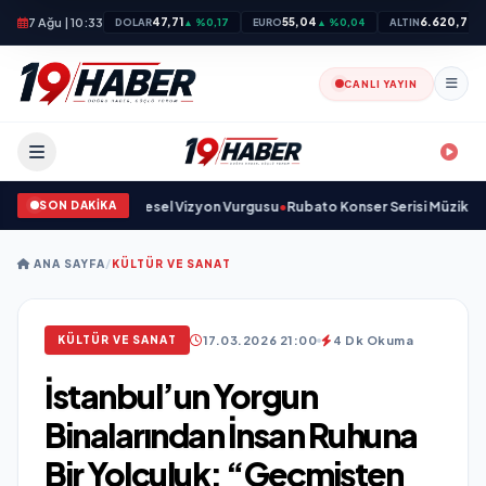
7 Ağu | 10:33
47,71
55,04
6.620,78
DOLAR
▲ %0,17
EURO
▲ %0,04
ALTIN
▲
CANLI YAYIN
SON DAKİKA
 Sanayinde Küresel Vizyon Vurgusu
•
Rubato Konser Serisi Müzikseverlerl
ANA SAYFA
/
KÜLTÜR VE SANAT
17.03.2026 21:00
4 Dk Okuma
KÜLTÜR VE SANAT
İstanbul’un Yorgun
Binalarından İnsan Ruhuna
Bir Yolculuk: “Geçmişten