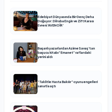
Edebiyat Dünyasında Bir Genç Deha
Doğuyor: Dilruba Engin ve Zift Karası
Evreni ‘AVENOİR’
Başarılı yazarlardan Azime Savaş’tan
başucu kitabı “Emanet” raflardaki
yerini aldı
“Taklitle Hasta Bakılır” oyunu engelleri
sanatla aştı