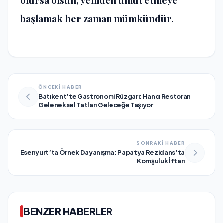
başlamak her zaman mümkündür.
ÖNCEKİ HABER
Batıkent’te Gastronomi Rüzgarı: Hancı Restoran
Geleneksel Tatları Geleceğe Taşıyor
SONRAKİ HABER
Esenyurt’ta Örnek Dayanışma: Papatya Rezidans’ta
Komşuluk İftarı
BENZER HABERLER