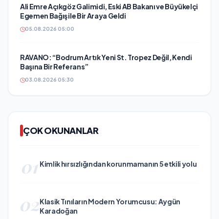
Ali Emre Açıkgöz Galimidi, Eski AB Bakanı ve Büyükelçi
Egemen Bağış ile Bir Araya Geldi
05.08.2026 05:00
RAVANO: “Bodrum Artık Yeni St. Tropez Değil, Kendi
Başına Bir Referans”
03.08.2026 05:30
ÇOK OKUNANLAR
01
Kimlik hırsızlığından korunmamanın 5 etkili yolu
02
Klasik Tınıların Modern Yorumcusu: Aygün
Karadoğan