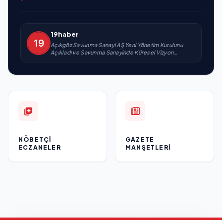
19haber
Açıkgöz Savunma Sanayi AŞ Yeni Yönetim Kurulunu
Açıkladı ve Savunma Sanayinde Küresel Vizyon
Vurgusu
NÖBETÇI
GAZETE
ECZANELER
MANŞETLERI