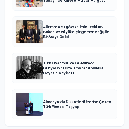
Sanayinde Küresel Vizyon Vurgusu
Ali Emre Açıkgöz Galimidi, Eski AB
Bakanı ve Büyükelçi Egemen Bağış ile
Bir Araya Geldi
Türk Tiyatrosu ve Televizyon
Dünyasının Usta İsmi Can Kolukısa
Hayatını Kaybetti
Almanya’da Dikkatleri Üzerine Çeken
Türk Firması: Taşyapı