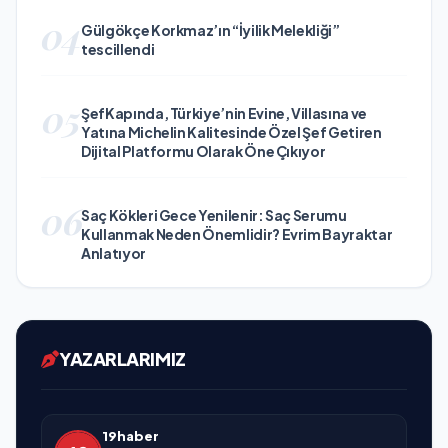
04
Gülgökçe Korkmaz’ın “İyilik Melekliği”
tescillendi
05
ŞefKapında, Türkiye’nin Evine, Villasına ve
Yatına Michelin Kalitesinde Özel Şef Getiren
Dijital Platformu Olarak Öne Çıkıyor
06
Saç Kökleri Gece Yenilenir: Saç Serumu
Kullanmak Neden Önemlidir? Evrim Bayraktar
Anlatıyor
YAZARLARIMIZ
19haber