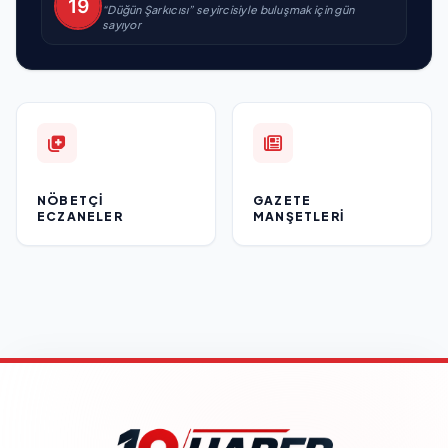
“Düğün Şarkıcısı” seyircisiyle buluşmak için gün
sayıyor
NÖBETÇI
GAZETE
ECZANELER
MANŞETLERI