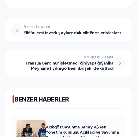
ÖNCEKİ HABER
Elif Bulem Ünver kış aylarındaki cilt önerilerini anlattı
SONRAKİ HABER
Fransua Garo’nun işletmeciliğini yaptığı Şahika
Meyhane 1.yılını görkemli bir şekilde kutladı
BENZER HABERLER
Açıkgöz Savunma Sanayi AŞ Yeni
Yönetim Kurulunu Açıkladı ve Savunma