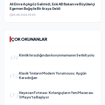
Ali Emre Açıkgöz Galimidi, Eski AB Bakanı ve Büyükelçi
Egemen Bağış ile Bir Araya Geldi
05.08.2026 05:00
ÇOK OKUNANLAR
01
Kimlik hırsızlığından korunmamanın 5 etkili yolu
02
Klasik Tınıların Modern Yorumcusu: Aygün
Karadoğan
03
Heyecan Fırtınası: Kırlangıçların Yeni Macerası
3 Mayıs'ta Başlıyor