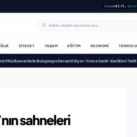
47,71
DOLAR
▲ %0,17
ĞLIK
SIYASET
YAŞAM
EĞITIM
EKONOMI
TEKNOLO
zikseverlerle Buluşmaya Devam Ediyor
•
Yonca Samlı ‘dan İkinci Tekli “Dona
’nın sahneleri