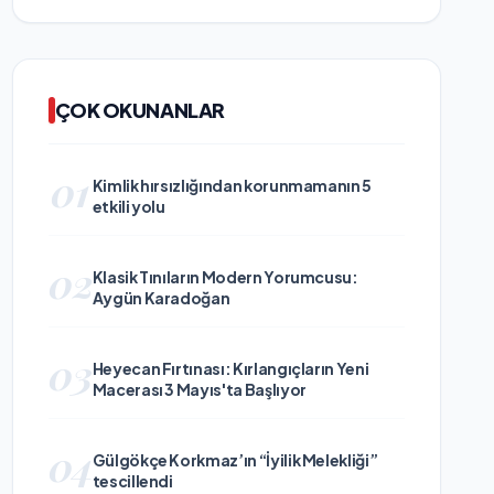
ÇOK OKUNANLAR
01
Kimlik hırsızlığından korunmamanın 5
etkili yolu
02
Klasik Tınıların Modern Yorumcusu:
Aygün Karadoğan
03
Heyecan Fırtınası: Kırlangıçların Yeni
Macerası 3 Mayıs'ta Başlıyor
04
Gülgökçe Korkmaz’ın “İyilik Melekliği”
tescillendi