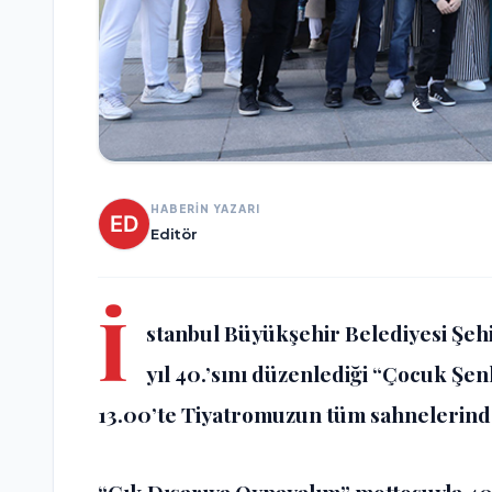
HABERİN YAZARI
Editör
İ
stanbul Büyükşehir Belediyesi Şehi
yıl
40.’sını
düzenlediği
“
Çocuk Şenl
13.00’te Tiyatromuzun tüm sahnelerinde