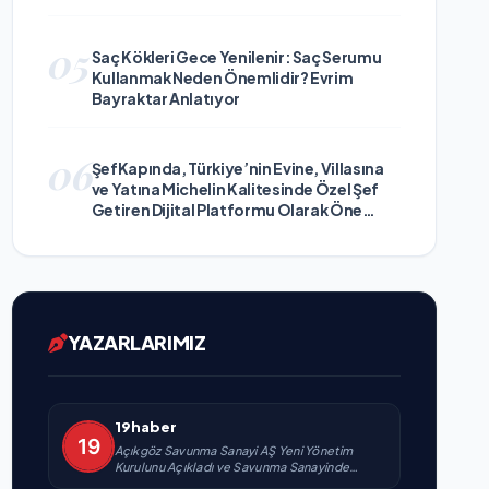
05
Saç Kökleri Gece Yenilenir: Saç Serumu
Kullanmak Neden Önemlidir? Evrim
Bayraktar Anlatıyor
06
ŞefKapında, Türkiye’nin Evine, Villasına
ve Yatına Michelin Kalitesinde Özel Şef
Getiren Dijital Platformu Olarak Öne
Çıkıyor
YAZARLARIMIZ
19haber
Açıkgöz Savunma Sanayi AŞ Yeni Yönetim
Kurulunu Açıkladı ve Savunma Sanayinde
Küresel Vizyon Vurgusu