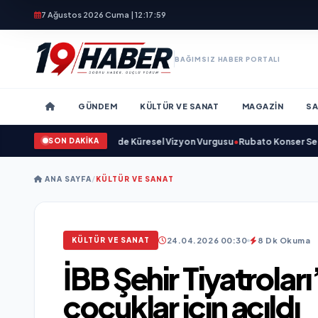
7 Ağustos 2026 Cuma | 12:18:01
BAĞIMSIZ HABER PORTALI
GÜNDEM
KÜLTÜR VE SANAT
MAGAZIN
SA
SON DAKİKA
ı ve Savunma Sanayinde Küresel Vizyon Vurgusu
•
Rubato Konser Serisi Mü
ANA SAYFA
/
KÜLTÜR VE SANAT
24.04.2026 00:30
8 Dk Okuma
KÜLTÜR VE SANAT
İBB Şehir Tiyatroları
çocuklar için açıldı