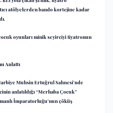
kez yola çıkan şenlik, tiyatro
tıcı atölyelerden bando kortejine kadar
dı.
çocuk oyunları minik seyirciyi tiyatronun
u Anlattı
Harbiye Muhsin Ertuğrul Sahnesi’nde
cinin anlatıldığı “Merhaba Çocuk”
 Osmanlı İmparatorluğu’nun çöküş