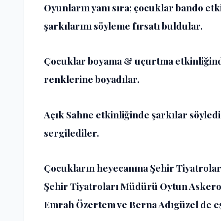
Oyunların yanı sıra; çocuklar bando etkin
şarkılarını söyleme fırsatı buldular.
Çocuklar boyama & uçurtma etkinliğind
renklerine boyadılar.
Açık Sahne etkinliğinde şarkılar söyledil
sergilediler.
Çocukların heyecanına Şehir Tiyatrolar
Şehir Tiyatroları Müdürü Oytun Askero
Emrah Özertem ve Berna Adıgüzel de eşli