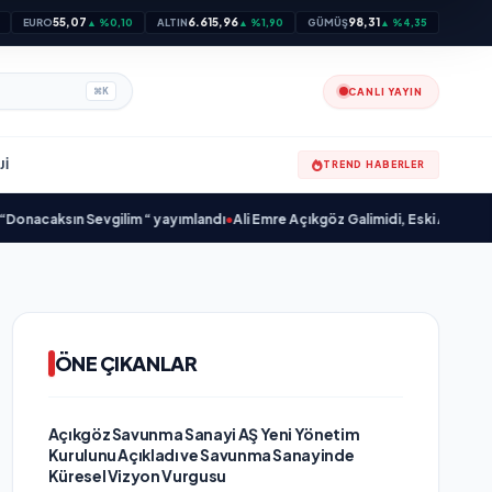
55,07
6.615,96
98,31
EURO
▲ %0,10
ALTIN
▲ %1,90
GÜMÜŞ
▲ %4,35
CANLI YAYIN
⌘
K
JI
TREND HABERLER
caksın Sevgilim “ yayımlandı
•
Ali Emre Açıkgöz Galimidi, Eski AB Bakanı ve B
ÖNE ÇIKANLAR
Açıkgöz Savunma Sanayi AŞ Yeni Yönetim
Kurulunu Açıkladı ve Savunma Sanayinde
Küresel Vizyon Vurgusu