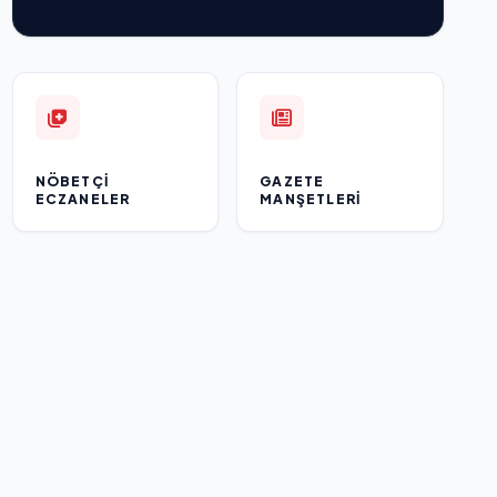
NÖBETÇI
GAZETE
ECZANELER
MANŞETLERI