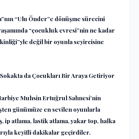
fa”nın “Ulu Önder”e dönüşme sürecini
n yaşamında “çocukluk evresi”nin ne kadar
nliği”yle değil bir oyunla seyircisine
Sokakta da Çocukları Bir Araya Getiriyor
Harbiye Muhsin Ertuğrul Sahnesi’nin
işten günümüze en sevilen oyunlarla
 ip atlama, lastik atlama, yakar top, halka
yla keyifli dakikalar geçirdiler.