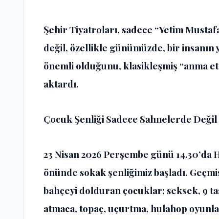
Şehir Tiyatroları, sadece “Yetim Musta
değil, özellikle günümüzde, bir insanı
önemli olduğunu, klasikleşmiş “anma etki
aktardı.
Çocuk Şenliği Sadece Sahnelerde Değil 
23 Nisan 2026 Perşembe
günü 14.30’da 
önünde sokak şenliğimiz başladı. Geçm
bahçeyi dolduran çocuklar; seksek, 9 taş,
atmaca, topaç, uçurtma, hulahop oyunları