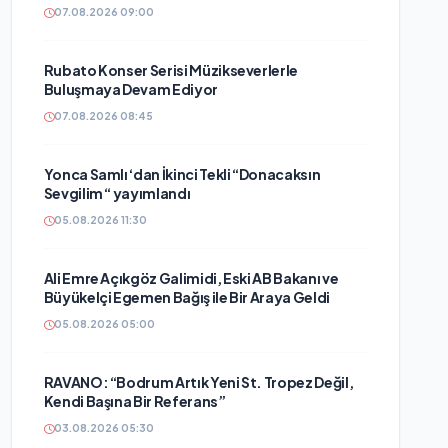
07.08.2026 09:00
Rubato Konser Serisi Müzikseverlerle
Buluşmaya Devam Ediyor
07.08.2026 08:45
Yonca Samlı ‘dan İkinci Tekli “Donacaksın
Sevgilim “ yayımlandı
05.08.2026 11:30
Ali Emre Açıkgöz Galimidi, Eski AB Bakanı ve
Büyükelçi Egemen Bağış ile Bir Araya Geldi
05.08.2026 05:00
RAVANO: “Bodrum Artık Yeni St. Tropez Değil,
Kendi Başına Bir Referans”
03.08.2026 05:30