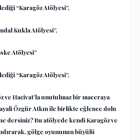
ediği “Karagöz Atölyesi”,
dal Kukla Atölyesi”,
ske Atölyesi”
ediği “Karagöz Atölyesi”,
öz ve Hacivat’la unutulmaz bir maceraya
ayali Özgür Atkın ile birlikte eğlence dolu
ne dersiniz? Bu atölyede kendi Karagöz ve
landırarak, gölge oyununun büyülü