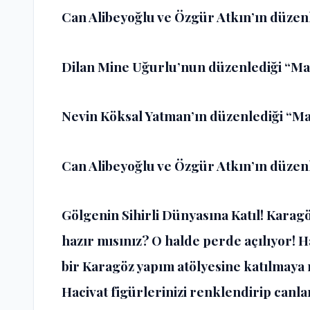
Can Alibeyoğlu ve Özgür Atkın’ın düzenl
Dilan Mine Uğurlu’nun düzenlediği “Man
Nevin Köksal Yatman’ın düzenlediği “Ma
Can Alibeyoğlu ve Özgür Atkın’ın düzenl
Gölgenin Sihirli Dünyasına Katıl! Karag
hazır mısınız? O halde perde açılıyor! H
bir Karagöz yapım atölyesine katılmaya 
Hacivat figürlerinizi renklendirip can