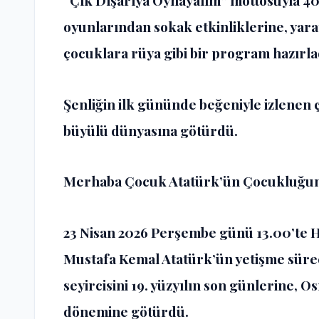
“Çık Dışarıya Oynayalım” mottosuyla 40. 
oyunlarından sokak etkinliklerine, yara
çocuklara rüya gibi bir program hazırla
Şenliğin ilk gününde beğeniyle izlenen 
büyülü dünyasına götürdü.
Merhaba Çocuk Atatürk’ün Çocukluğun
23 Nisan 2026 Perşembe
günü 13.00’te 
Mustafa Kemal Atatürk’ün yetişme süre
seyircisini 19. yüzyılın son günlerine,
dönemine götürdü.