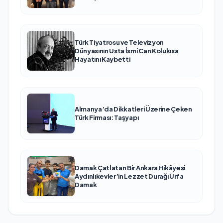
Türk Tiyatrosu ve Televizyon
Dünyasının Usta İsmi Can Kolukısa
Hayatını Kaybetti
Almanya’da Dikkatleri Üzerine Çeken
Türk Firması: Taşyapı
Damak Çatlatan Bir Ankara Hikâyesi
Aydınlıkevler’in Lezzet Durağı Urfa
Damak