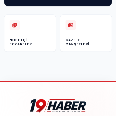
NÖBETÇI
GAZETE
ECZANELER
MANŞETLERI