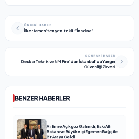
ÖNCEKİ HABER
İlker James’ten yeni tekli :”İnadına”
SONRAKİ HABER
Deskar Teknik ve NM Fire’dan İstanbul’da Yangın
Güvenliği Zirvesi
BENZER HABERLER
Ali Emre Açıkgöz Galimidi, Eski AB
Bakanı ve Büyükelçi Egemen Bağış ile
Bir Araya Geldi