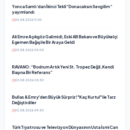
Yonca Samlı ‘dan İkinci Tekli “Donacaksın Sevgilim “
yayımlandı
05.08.2026 11:30
Ali Emre Açıkgöz Galimidi, Eski AB Bakanı ve Büyükelçi
Egemen Bağış ile Bir Araya Geldi
05.08.2026 05:00
RAVANO: “Bodrum Artık Yeni St. Tropez Değil, Kendi
Başına Bir Referans”
03.08.2026 05:30
Bullas & Emry'den Büyük Sürpriz! "Kaç Kurtul" ile Tarz
Değiştirdiler
02.08.2026 09:30
Türk Tiyatrosu ve Televizyon Dünyasının Usta İsmi Can