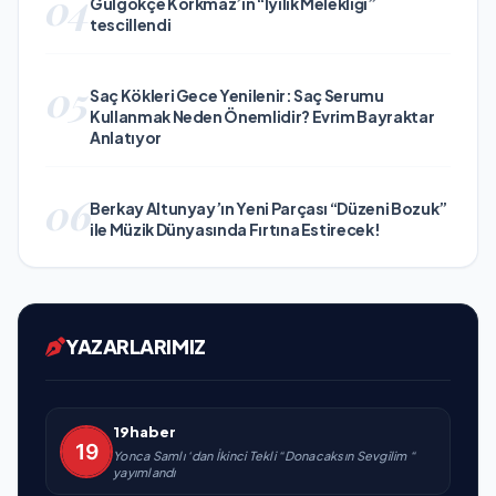
04
Gülgökçe Korkmaz’ın “İyilik Melekliği”
tescillendi
05
Saç Kökleri Gece Yenilenir: Saç Serumu
Kullanmak Neden Önemlidir? Evrim Bayraktar
Anlatıyor
06
Berkay Altunyay’ın Yeni Parçası “Düzeni Bozuk”
ile Müzik Dünyasında Fırtına Estirecek!
YAZARLARIMIZ
19haber
Yonca Samlı ‘dan İkinci Tekli “Donacaksın Sevgilim “
yayımlandı