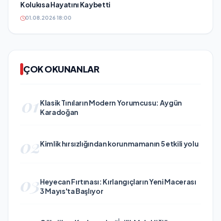
Kolukısa Hayatını Kaybetti
01.08.2026 18:00
ÇOK OKUNANLAR
01
Klasik Tınıların Modern Yorumcusu: Aygün
Karadoğan
02
Kimlik hırsızlığından korunmamanın 5 etkili yolu
03
Heyecan Fırtınası: Kırlangıçların Yeni Macerası
3 Mayıs'ta Başlıyor