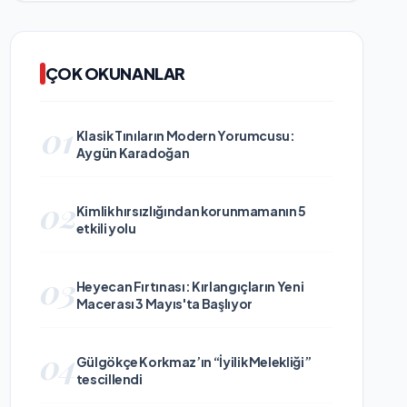
ÇOK OKUNANLAR
01
Klasik Tınıların Modern Yorumcusu:
Aygün Karadoğan
02
Kimlik hırsızlığından korunmamanın 5
etkili yolu
03
Heyecan Fırtınası: Kırlangıçların Yeni
Macerası 3 Mayıs'ta Başlıyor
04
Gülgökçe Korkmaz’ın “İyilik Melekliği”
tescillendi