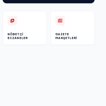
NÖBETÇI
GAZETE
ECZANELER
MANŞETLERI