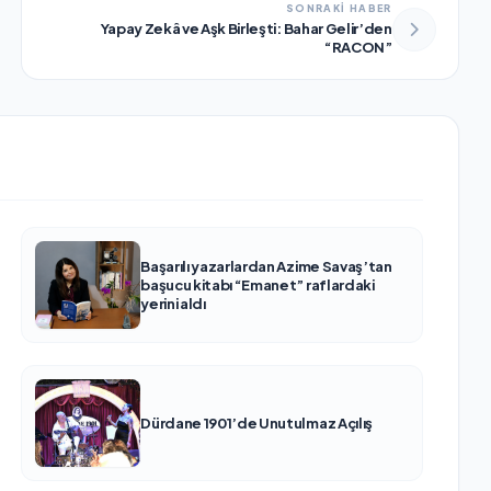
SONRAKİ HABER
Yapay Zekâ ve Aşk Birleşti: Bahar Gelir’den
“RACON”
Başarılı yazarlardan Azime Savaş’tan
başucu kitabı “Emanet” raflardaki
yerini aldı
Dürdane 1901’de Unutulmaz Açılış