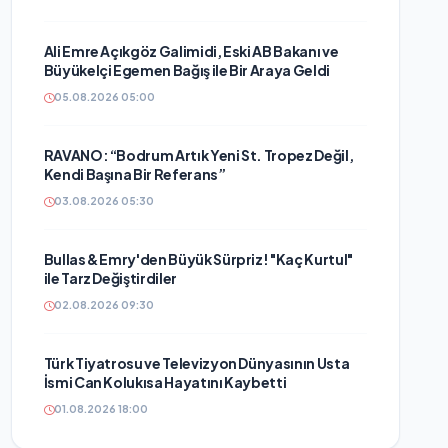
Ali Emre Açıkgöz Galimidi, Eski AB Bakanı ve
Büyükelçi Egemen Bağış ile Bir Araya Geldi
05.08.2026 05:00
RAVANO: “Bodrum Artık Yeni St. Tropez Değil,
Kendi Başına Bir Referans”
03.08.2026 05:30
Bullas & Emry'den Büyük Sürpriz! "Kaç Kurtul"
ile Tarz Değiştirdiler
02.08.2026 09:30
Türk Tiyatrosu ve Televizyon Dünyasının Usta
İsmi Can Kolukısa Hayatını Kaybetti
01.08.2026 18:00