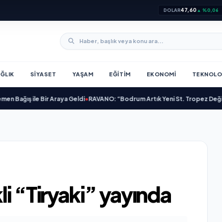
47,60
DOLAR
▲ %0,06
ĞLIK
SIYASET
YAŞAM
EĞITIM
EKONOMI
TEKNOLO
ış ile Bir Araya Geldi
•
RAVANO: “Bodrum Artık Yeni St. Tropez Değil, Kendi
li “Tiryaki” yayında