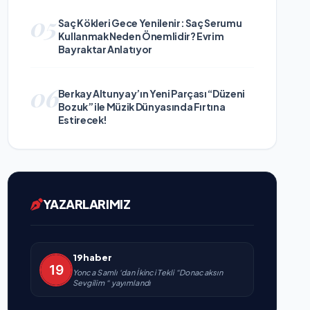
05
Saç Kökleri Gece Yenilenir: Saç Serumu
Kullanmak Neden Önemlidir? Evrim
Bayraktar Anlatıyor
06
Berkay Altunyay’ın Yeni Parçası “Düzeni
Bozuk” ile Müzik Dünyasında Fırtına
Estirecek!
YAZARLARIMIZ
19haber
Yonca Samlı ‘dan İkinci Tekli “Donacaksın
Sevgilim “ yayımlandı