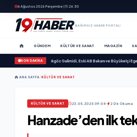
6 Ağustos 2026 Perşembe | 11:26:31
BAĞIMSIZ HABER PORTALI
GÜNDEM
KÜLTÜR VE SANAT
MAGAZIN
SA
SON DAKİKA
ayımlandı
•
Ali Emre Açıkgöz Galimidi, Eski AB Bakanı ve Büyükelçi Egemen Bağ
ANA SAYFA
/
KÜLTÜR VE SANAT
23.05.2025 09:04
2 Dk Okuma
KÜLTÜR VE SANAT
Hanzade’den ilk tek