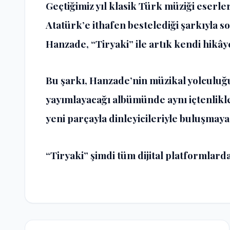
Geçtiğimiz yıl klasik Türk müziği eserl
Atatürk’e ithafen bestelediği şarkıyla
Hanzade, “Tiryaki” ile artık kendi hikây
Bu şarkı, Hanzade’nin müzikal yolculuğu
yayımlayacağı albümünde aynı içtenlikle
yeni parçayla dinleyicileriyle buluşmaya
“Tiryaki” şimdi tüm dijital platformlard