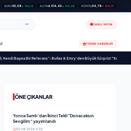
55,08
6.514,45
94,78
EURO
▲ %0,12
ALTIN
▲ %0,28
GÜMÜŞ
▼ %0,17
CANLI YAYIN
⌘
K
JI
TREND HABERLER
 Başına Bir Referans”
•
Bullas & Emry'den Büyük Sürpriz! "Kaç Kurtul" ile Ta
ÖNE ÇIKANLAR
Yonca Samlı ‘dan İkinci Tekli “Donacaksın
Sevgilim “ yayımlandı
05.08.2026 11:30