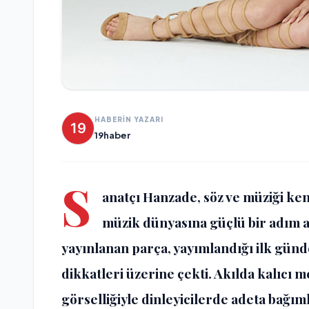
HABERİN YAZARI
19haber
S
anatçı Hanzade, söz ve müziği kendi
müzik dünyasına güçlü bir adım at
yayınlanan parça, yayımlandığı ilk günden
dikkatleri üzerine çekti. Akılda kalıcı me
görselliğiyle dinleyicilerde adeta bağımlı