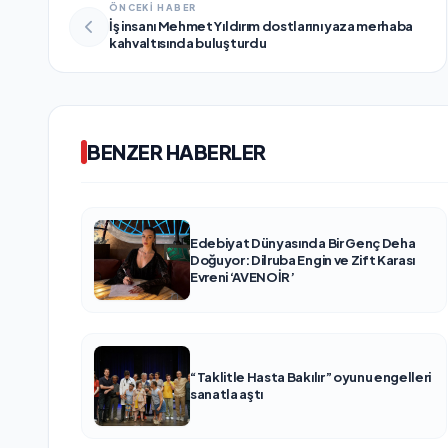
ÖNCEKİ HABER
İş insanı Mehmet Yıldırım dostlarını yaza merhaba
kahvaltısında buluşturdu
BENZER HABERLER
Edebiyat Dünyasında Bir Genç Deha
Doğuyor: Dilruba Engin ve Zift Karası
Evreni ‘AVENOİR’
“Taklitle Hasta Bakılır” oyunu engelleri
sanatla aştı