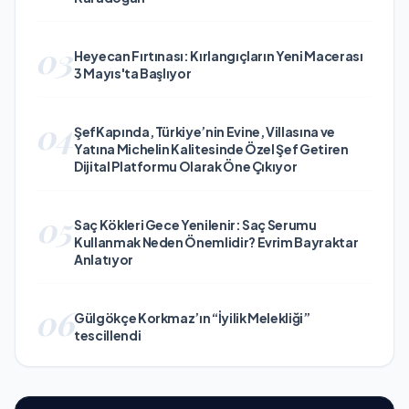
03
Heyecan Fırtınası: Kırlangıçların Yeni Macerası
3 Mayıs'ta Başlıyor
04
ŞefKapında, Türkiye’nin Evine, Villasına ve
Yatına Michelin Kalitesinde Özel Şef Getiren
Dijital Platformu Olarak Öne Çıkıyor
05
Saç Kökleri Gece Yenilenir: Saç Serumu
Kullanmak Neden Önemlidir? Evrim Bayraktar
Anlatıyor
06
Gülgökçe Korkmaz’ın “İyilik Melekliği”
tescillendi