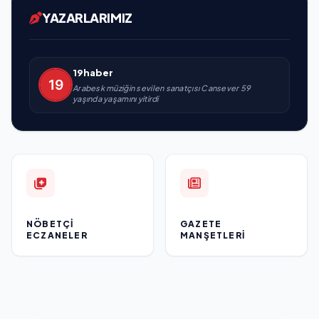
YAZARLARIMIZ
19haber
Arabesk müziğin sevilen sanatçısı Cansever 59
yaşında yaşamını yitirdi
NÖBETÇI
GAZETE
ECZANELER
MANŞETLERI