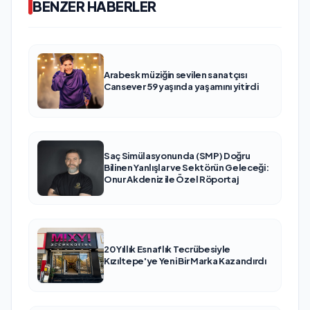
BENZER HABERLER
Arabesk müziğin sevilen sanatçısı
Cansever 59 yaşında yaşamını yitirdi
Saç Simülasyonunda (SMP) Doğru
Bilinen Yanlışlar ve Sektörün Geleceği:
Onur Akdeniz ile Özel Röportaj
20 Yıllık Esnaflık Tecrübesiyle
Kızıltepe'ye Yeni Bir Marka Kazandırdı