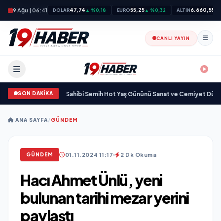
9 Ağu | 06:41
47,74
55,25
6.660,55
DOLAR
▲ %0,18
EURO
▲ %0,32
ALTIN
▲ 
CANLI YAYIN
SON DAKİKA
adba Zincirleri Sahibi Semih Hot Yaş Gününü Sanat ve Cemiyet Dünyasının Ün
ANA SAYFA
/
GÜNDEM
01.11.2024 11:17
2 Dk Okuma
GÜNDEM
Hacı Ahmet Ünlü, yeni
bulunan tarihi mezar yerini
paylaştı