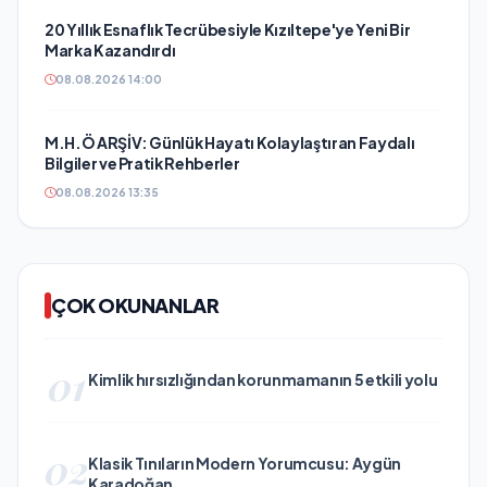
20 Yıllık Esnaflık Tecrübesiyle Kızıltepe'ye Yeni Bir
Marka Kazandırdı
08.08.2026 14:00
M.H.Ö ARŞİV: Günlük Hayatı Kolaylaştıran Faydalı
Bilgiler ve Pratik Rehberler
08.08.2026 13:35
ÇOK OKUNANLAR
01
Kimlik hırsızlığından korunmamanın 5 etkili yolu
02
Klasik Tınıların Modern Yorumcusu: Aygün
Karadoğan