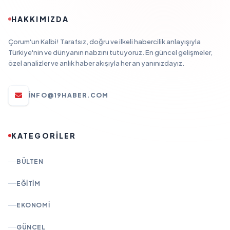
HAKKIMIZDA
Çorum'un Kalbi! Tarafsız, doğru ve ilkeli habercilik anlayışıyla
Türkiye'nin ve dünyanın nabzını tutuyoruz. En güncel gelişmeler,
özel analizler ve anlık haber akışıyla her an yanınızdayız.
INFO@19HABER.COM
KATEGORİLER
BÜLTEN
EĞITIM
EKONOMI
GÜNCEL