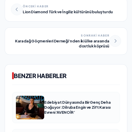
ÖNCEKİ HABER
Lion Diamond Türk ve İngiliz kültürünü buluşturdu
SONRAKİ HABER
Karadağ Göçmenleri Derneği’nden iki ülke arasında
dostluk köprüsü
BENZER HABERLER
Edebiyat Dünyasında Bir Genç Deha
Doğuyor: Dilruba Engin ve Zift Karası
Evreni ‘AVENOİR’