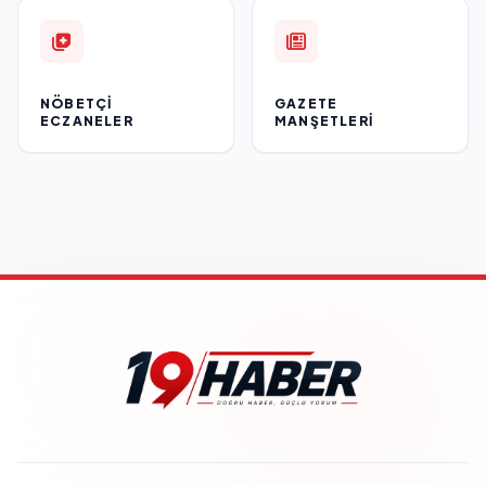
NÖBETÇI
GAZETE
ECZANELER
MANŞETLERI