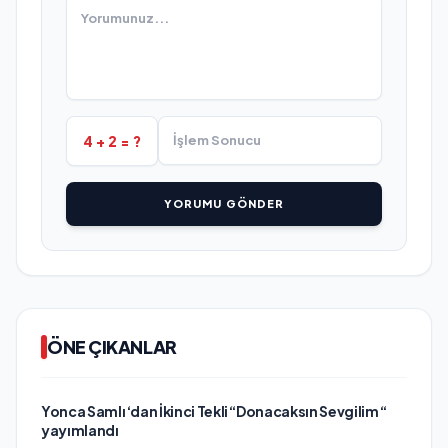
4 + 2 = ?
YORUMU GÖNDER
ÖNE ÇIKANLAR
Yonca Samlı ‘dan İkinci Tekli “Donacaksın Sevgilim “
yayımlandı