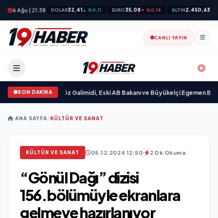
6 Ağu | 21:38
32,41
35,08
2.450,63
DOLAR
▲ %0,11
EURO
▼ %0,14
ALTIN
▲ 
CANLI YAYIN
SON DAKİKA
dı
•
Ali Emre Açıkgöz Galimidi, Eski AB Bakanı ve Büyükelçi Egemen Bağış ile
ANA SAYFA
/
KÜLTÜR VE SANAT
05.12.2024 12:50
2 Dk Okuma
KÜLTÜR VE SANAT
“Gönül Dağı” dizisi
156.bölümüyle ekranlara
gelmeye hazırlanıyor