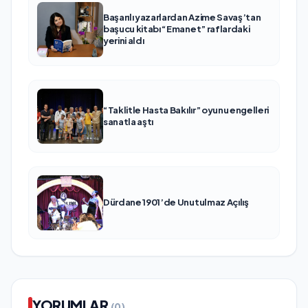
Başarılı yazarlardan Azime Savaş’tan
başucu kitabı “Emanet” raflardaki
yerini aldı
“Taklitle Hasta Bakılır” oyunu engelleri
sanatla aştı
Dürdane 1901’de Unutulmaz Açılış
YORUMLAR
(0)