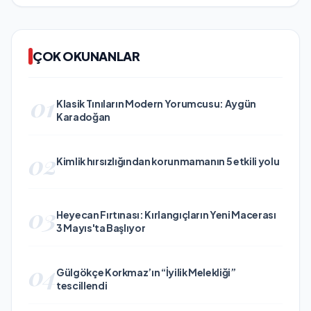
ÇOK OKUNANLAR
01
Klasik Tınıların Modern Yorumcusu: Aygün
Karadoğan
02
Kimlik hırsızlığından korunmamanın 5 etkili yolu
03
Heyecan Fırtınası: Kırlangıçların Yeni Macerası
3 Mayıs'ta Başlıyor
04
Gülgökçe Korkmaz’ın “İyilik Melekliği”
tescillendi