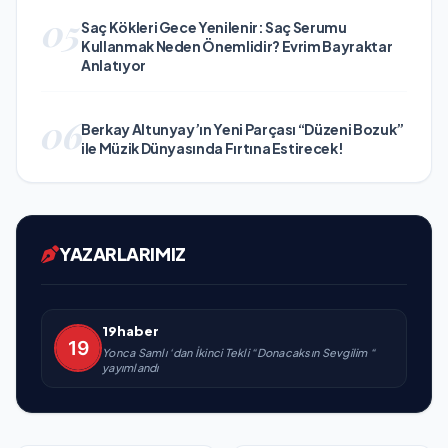
05
Saç Kökleri Gece Yenilenir: Saç Serumu
Kullanmak Neden Önemlidir? Evrim Bayraktar
Anlatıyor
06
Berkay Altunyay’ın Yeni Parçası “Düzeni Bozuk”
ile Müzik Dünyasında Fırtına Estirecek!
YAZARLARIMIZ
19haber
Yonca Samlı ‘dan İkinci Tekli “Donacaksın Sevgilim “
yayımlandı