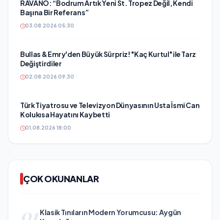
RAVANO: “Bodrum Artık Yeni St. Tropez Değil, Kendi
Başına Bir Referans”
03.08.2026 05:30
Bullas & Emry'den Büyük Sürpriz! "Kaç Kurtul" ile Tarz
Değiştirdiler
02.08.2026 09:30
Türk Tiyatrosu ve Televizyon Dünyasının Usta İsmi Can
Kolukısa Hayatını Kaybetti
01.08.2026 18:00
ÇOK OKUNANLAR
01
Klasik Tınıların Modern Yorumcusu: Aygün