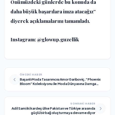
Önümüzdeki günlerde bu konuda da
daha büyük başarılara imza atacağız”
diyerek açıklamalarını tamamladı.
Instagram: @glowup.guzellik
ÖNCEKİ HABER
Başarılı Moda Tasarımcısı Amor Gariboviç, “Phoenix
Bloom” Koleksiyonu ile Moda Dünyasına Damga
Vurmaya Hazırlanıyor
SONRAKİ HABER
Adil Sami iki kardeş ülke Pakistan ve Türkiye arasında
güçlü bir bağ oluşturmaya devam ediyor