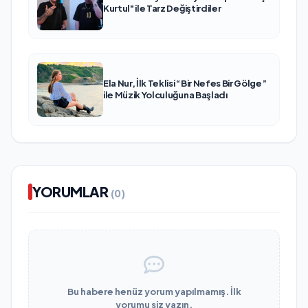
Kurtul" ile Tarz Değiştirdiler
Ela Nur, İlk Teklisi “Bir Nefes Bir Gölge”
ile Müzik Yolculuğuna Başladı
YORUMLAR
(0)
Bu habere henüz yorum yapılmamış. İlk
yorumu siz yazın.