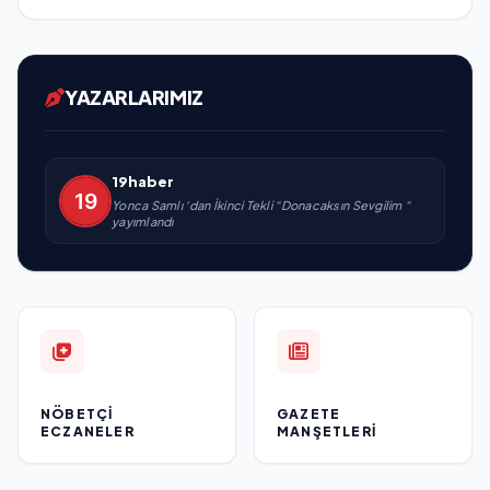
YAZARLARIMIZ
19haber
Yonca Samlı ‘dan İkinci Tekli “Donacaksın Sevgilim “
yayımlandı
NÖBETÇI
GAZETE
ECZANELER
MANŞETLERI