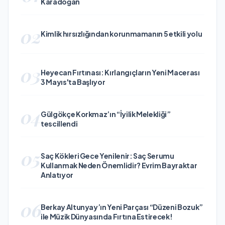
Karadoğan
02
Kimlik hırsızlığından korunmamanın 5 etkili yolu
03
Heyecan Fırtınası: Kırlangıçların Yeni Macerası
3 Mayıs'ta Başlıyor
04
Gülgökçe Korkmaz’ın “İyilik Melekliği”
tescillendi
05
Saç Kökleri Gece Yenilenir: Saç Serumu
Kullanmak Neden Önemlidir? Evrim Bayraktar
Anlatıyor
06
Berkay Altunyay’ın Yeni Parçası “Düzeni Bozuk”
ile Müzik Dünyasında Fırtına Estirecek!