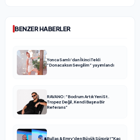
BENZER HABERLER
Yonca Samlı ‘dan İkinci Tekli
“Donacaksın Sevgilim “ yayımlandı
RAVANO: “Bodrum Artık Yeni St.
Tropez Değil, Kendi Başına Bir
Referans”
Bullas & Emry'den Büyük Sürpriz! "Kaç