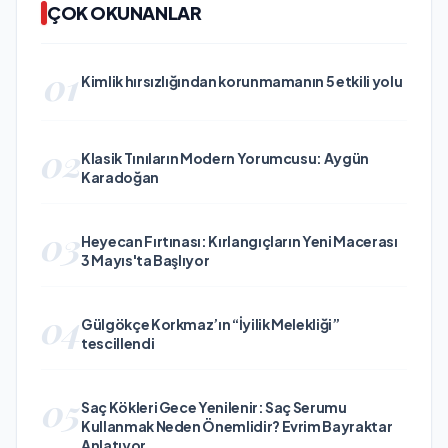
ÇOK OKUNANLAR
01
Kimlik hırsızlığından korunmamanın 5 etkili yolu
02
Klasik Tınıların Modern Yorumcusu: Aygün
Karadoğan
03
Heyecan Fırtınası: Kırlangıçların Yeni Macerası
3 Mayıs'ta Başlıyor
04
Gülgökçe Korkmaz’ın “İyilik Melekliği”
tescillendi
05
Saç Kökleri Gece Yenilenir: Saç Serumu
Kullanmak Neden Önemlidir? Evrim Bayraktar
Anlatıyor