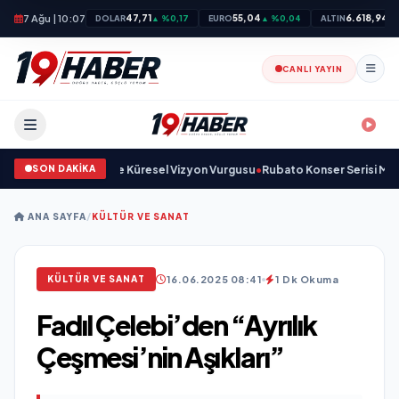
7 Ağu | 10:07
47,71
55,04
6.618,94
DOLAR
▲ %0,17
EURO
▲ %0,04
ALTIN
▲ 
CANLI YAYIN
SON DAKİKA
Savunma Sanayinde Küresel Vizyon Vurgusu
•
Rubato Konser Serisi Müzikse
ANA SAYFA
/
KÜLTÜR VE SANAT
16.06.2025 08:41
1 Dk Okuma
KÜLTÜR VE SANAT
Fadıl Çelebi’den “Ayrılık
Çeşmesi’nin Aşıkları”