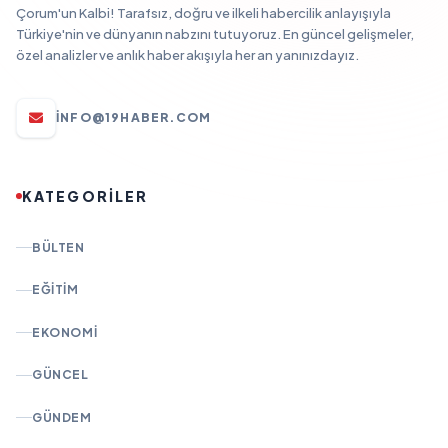
Çorum'un Kalbi! Tarafsız, doğru ve ilkeli habercilik anlayışıyla
Türkiye'nin ve dünyanın nabzını tutuyoruz. En güncel gelişmeler,
özel analizler ve anlık haber akışıyla her an yanınızdayız.
INFO@19HABER.COM
KATEGORİLER
BÜLTEN
EĞITIM
EKONOMI
GÜNCEL
GÜNDEM