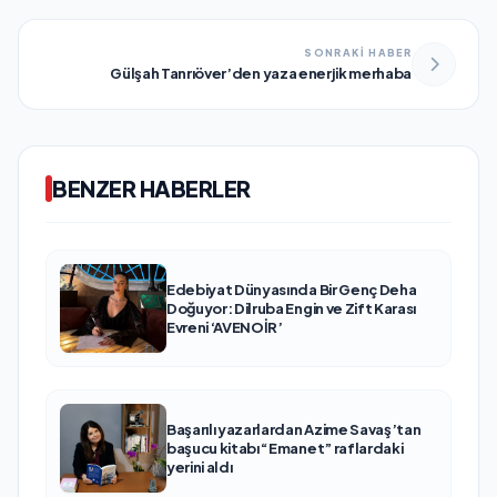
SONRAKİ HABER
Gülşah Tanrıöver’den yaza enerjik merhaba
BENZER HABERLER
Edebiyat Dünyasında Bir Genç Deha
Doğuyor: Dilruba Engin ve Zift Karası
Evreni ‘AVENOİR’
Başarılı yazarlardan Azime Savaş’tan
başucu kitabı “Emanet” raflardaki
yerini aldı