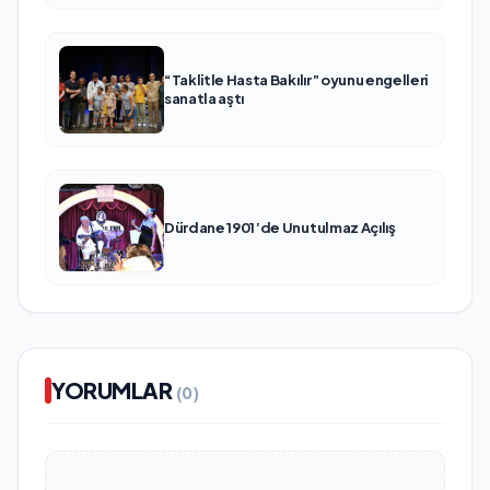
“Taklitle Hasta Bakılır” oyunu engelleri
sanatla aştı
Dürdane 1901’de Unutulmaz Açılış
YORUMLAR
(0)