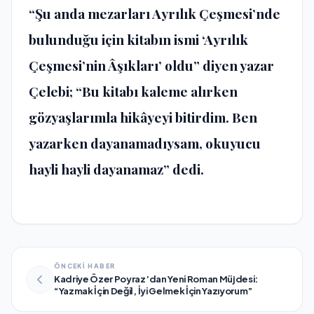
“Şu anda mezarları Ayrılık Çeşmesi’nde
bulunduğu için kitabın ismi ‘Ayrılık
Çeşmesi’nin Âşıkları’ oldu” diyen yazar
Çelebi; “Bu kitabı kaleme alırken
gözyaşlarımla hikâyeyi bitirdim. Ben
yazarken dayanamadıysam, okuyucu
hayli hayli dayanamaz” dedi.
ÖNCEKİ HABER
Kadriye Özer Poyraz’dan Yeni Roman Müjdesi:
“Yazmak İçin Değil, İyi Gelmek İçin Yazıyorum”