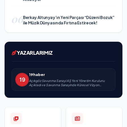
06
Berkay Altunyay’ın Yeni Parçası “Düzeni Bozuk”
ile Müzik Dünyasında Fırtına Estirecek!
YAZARLARIMIZ
19haber
Açıkgöz Savunma Sanayi AŞ Yeni Yönetim Kurulunu
Açıkladı ve Savunma Sanayinde Küresel Vizyon
Vurgusu