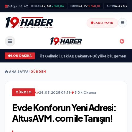
6 Ağu | 16:42
47,60
54,97
6.478,25
DOLAR
▲ %0,06
EURO
▼ %0,10
ALTIN
▼
CANLI YAYIN
SON DAKİKA
ı
•
Ali Emre Açıkgöz Galimidi, Eski AB Bakanı ve Büyükelçi Egemen Bağış ile 
ANA SAYFA
/
GÜNDEM
24.05.2025 09:11
3 Dk Okuma
GÜNDEM
Evde Konforun Yeni Adresi:
AltusAVM.com ile Tanışın!