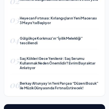
02
03
Heyecan Fırtınası: Kırlangıçların Yeni Macerası
3 Mayıs'ta Başlıyor
04
Gülgökçe Korkmaz’ın “İyilik Melekliği”
tescillendi
05
Saç Kökleri Gece Yenilenir: Saç Serumu
Kullanmak Neden Önemlidir? Evrim Bayraktar
Anlatıyor
06
Berkay Altunyay’ın Yeni Parçası “Düzeni Bozuk”
ile Müzik Dünyasında Fırtına Estirecek!