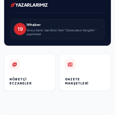
YAZARLARIMIZ
19haber
Yonca Samlı ‘dan İkinci Tekli “Donacaksın Sevgilim “
yayımlandı
NÖBETÇI
GAZETE
ECZANELER
MANŞETLERI