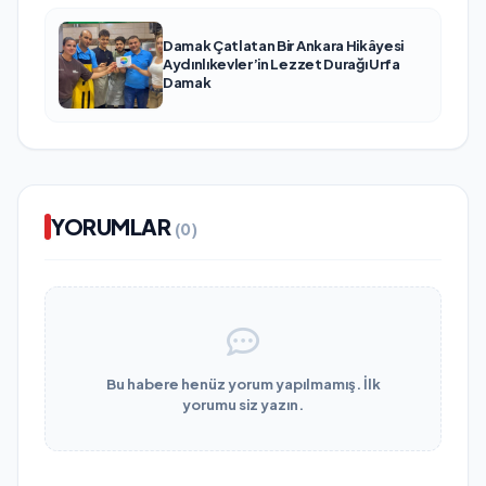
Damak Çatlatan Bir Ankara Hikâyesi
Aydınlıkevler’in Lezzet Durağı Urfa
Damak
YORUMLAR
(0)
Bu habere henüz yorum yapılmamış. İlk
yorumu siz yazın.