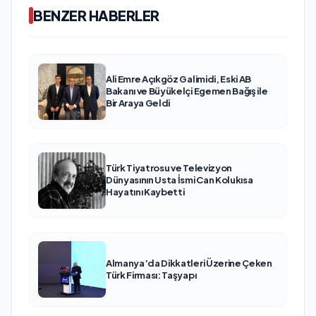
BENZER HABERLER
Ali Emre Açıkgöz Galimidi, Eski AB
Bakanı ve Büyükelçi Egemen Bağış ile
Bir Araya Geldi
Türk Tiyatrosu ve Televizyon
Dünyasının Usta İsmi Can Kolukısa
Hayatını Kaybetti
Almanya’da Dikkatleri Üzerine Çeken
Türk Firması: Taşyapı