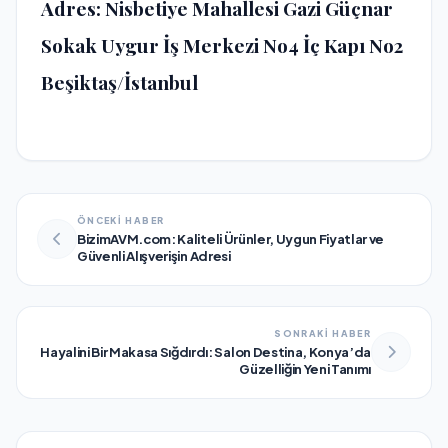
Adres: Nisbetiye Mahallesi Gazi Güçnar
Sokak Uygur İş Merkezi No4 İç Kapı No2
Beşiktaş/İstanbul
ÖNCEKİ HABER
BizimAVM.com: Kaliteli Ürünler, Uygun Fiyatlar ve
Güvenli Alışverişin Adresi
SONRAKİ HABER
Hayalini Bir Makasa Sığdırdı: Salon Destina, Konya’da
Güzelliğin Yeni Tanımı