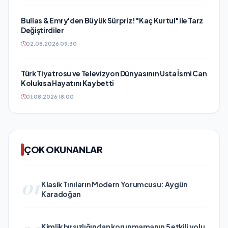
Bullas & Emry'den Büyük Sürpriz! "Kaç Kurtul" ile Tarz
Değiştirdiler
02.08.2026 09:30
Türk Tiyatrosu ve Televizyon Dünyasının Usta İsmi Can
Kolukısa Hayatını Kaybetti
01.08.2026 18:00
ÇOK OKUNANLAR
01
Klasik Tınıların Modern Yorumcusu: Aygün
Karadoğan
Kimlik hırsızlığından korunmamanın 5 etkili yolu