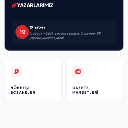
YAZARLARIMIZ
19haber
Arabesk müziğin sevilen sanatçısı Cansever 59
yaşında yaşamını yitirdi
NÖBETÇI
GAZETE
ECZANELER
MANŞETLERI