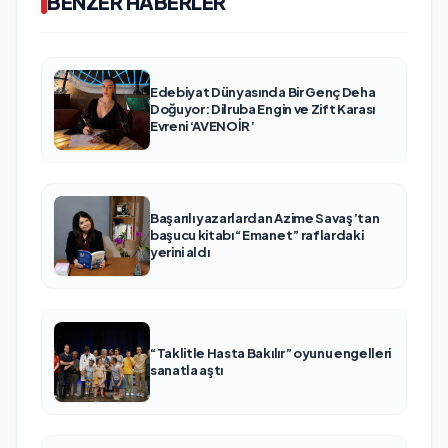
BENZER HABERLER
Edebiyat Dünyasında Bir Genç Deha
Doğuyor: Dilruba Engin ve Zift Karası
Evreni ‘AVENOİR’
Başarılı yazarlardan Azime Savaş’tan
başucu kitabı “Emanet” raflardaki
yerini aldı
“Taklitle Hasta Bakılır” oyunu engelleri
sanatla aştı