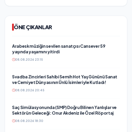
ÖNE ÇIKANLAR
Arabesk müziğin sevilen sanatçısı Cansever 59
yaşında yaşamını yitirdi
08.08.2026 23:15
Svadba Zincirleri Sahibi Semih Hot Yaş Gününü Sanat
ve Cemiyet Dünyasının Ünlü İsimleriyle Kutladı!
08.08.2026 20:45
Saç Simülasyonunda (SMP) Doğru Bilinen Yanlışlar ve
Sektörün Geleceği: Onur Akdeniz ile Özel Röportaj
08.08.2026 18:30