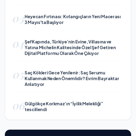
03
Heyecan Fırtınası: Kırlangıçların Yeni Macerası
3 Mayıs'ta Başlıyor
04
ŞefKapında, Türkiye’nin Evine, Villasına ve
Yatına Michelin Kalitesinde Özel Şef Getiren
Dijital Platformu Olarak Öne Çıkıyor
05
Saç Kökleri Gece Yenilenir: Saç Serumu
Kullanmak Neden Önemlidir? Evrim Bayraktar
Anlatıyor
06
Gülgökçe Korkmaz’ın “İyilik Melekliği”
tescillendi