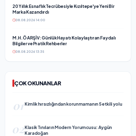
20 Yıllık Esnaflık Tecrübesiyle Kızıltepe'ye Yeni Bir
Marka Kazandırdı
08.08.2026 14:00
M.H.Ö ARŞİV: Günlük Hayatı Kolaylaştıran Faydalı
Bilgiler ve Pratik Rehberler
08.08.2026 13:35
ÇOK OKUNANLAR
01
Kimlik hırsızlığından korunmamanın 5 etkili yolu
02
Klasik Tınıların Modern Yorumcusu: Aygün
Karadoğan