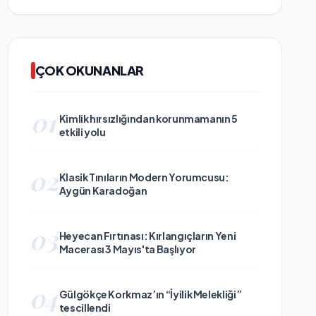
ÇOK OKUNANLAR
01
Kimlik hırsızlığından korunmamanın 5
etkili yolu
02
Klasik Tınıların Modern Yorumcusu:
Aygün Karadoğan
03
Heyecan Fırtınası: Kırlangıçların Yeni
Macerası 3 Mayıs'ta Başlıyor
04
Gülgökçe Korkmaz’ın “İyilik Melekliği”
tescillendi