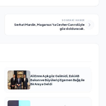
SONRAKİ HABER
Serhat Mardin, Magarsus’ta Cevher Can rolüyle
göz dolduracak.
Ali Emre Açıkgöz Galimidi, Eski AB
Bakanı ve Büyükelçi Egemen Bağış ile
Bir Araya Geldi