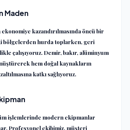
an Maden
 ekonomiye kazandırılmasında öncü bir
i bölgelerden hurda toplarken, geri
ikle çalışıyoruz. Demir, bakır, alüminyum
 dönüştürerek hem doğal kaynakların
zaltılmasına katkı sağlıyoruz.
Ekipman
şüm işlemlerinde modern ekipmanlar
nar. Profesyonel ekibimiz, müşteri