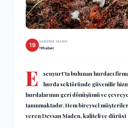
HABERİN YAZARI
19haber
E
senyurt'ta bulunan hurdacı fir
hurda sektöründe güvenilir hizm
hurdalarının geri dönüşümü ve çevreye 
tanınmaktadır. Hem bireysel müşteriler
veren Devsan Maden, kaliteli ve dürüst ti