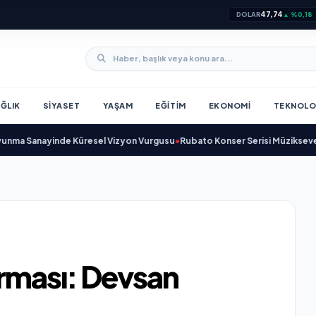
47,74
DOLAR
▲ %0,18
ĞLIK
SIYASET
YAŞAM
EĞITIM
EKONOMI
TEKNOLO
 Sanayinde Küresel Vizyon Vurgusu
•
Rubato Konser Serisi Müzikseverlerl
irması: Devsan