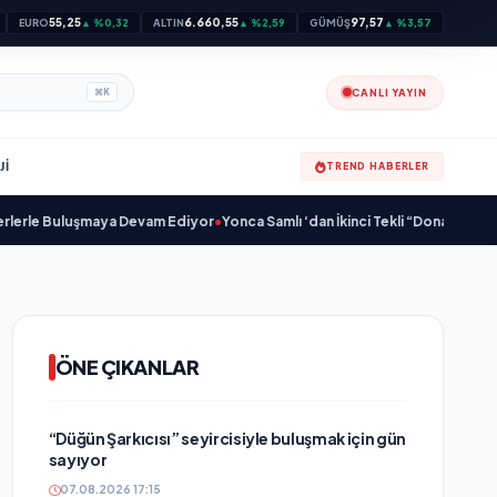
55,25
6.660,55
97,57
EURO
▲ %0,32
ALTIN
▲ %2,59
GÜMÜŞ
▲ %3,57
CANLI YAYIN
⌘
K
JI
TREND HABERLER
e Buluşmaya Devam Ediyor
•
Yonca Samlı ‘dan İkinci Tekli “Donacaksın Sevgil
ÖNE ÇIKANLAR
“Düğün Şarkıcısı” seyircisiyle buluşmak için gün
sayıyor
07.08.2026 17:15