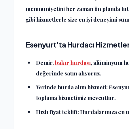
memnuniyetini her zaman ön planda tutar
gibi hizmetlerle size en iyi deneyimi su
Esenyurt'ta Hurdacı Hizmetle
Demir,
bakır hurdası
, alüminyum hu
değerinde satın alıyoruz.
Yerinde hurda alım hizmeti:
Esenyur
toplama hizmetimiz mevcuttur.
Hızlı fiyat teklifi:
Hurdalarınıza en u