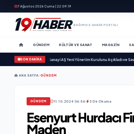
7 Ağustos 2026 Cuma | 22:09:20
BAĞIMSIZ HABER PORTALI
GÜNDEM
KÜLTÜR VE SANAT
MAGAZIN
SA
SON DAKİKA
or
•
Açıkgöz Savunma Sanayi AŞ Yeni Yönetim Kurulunu Açıkladı ve Savunma
ANA SAYFA
/
GÜNDEM
11.10.2024 06:56
3 Dk Okuma
GÜNDEM
Esenyurt Hurdacı F
Maden