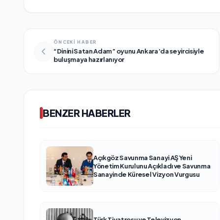
ÖNCEKİ HABER
“Dinini Satan Adam” oyunu Ankara’da seyircisiyle
buluşmaya hazırlanıyor
BENZER HABERLER
Açıkgöz Savunma Sanayi AŞ Yeni
Yönetim Kurulunu Açıkladı ve Savunma
Sanayinde Küresel Vizyon Vurgusu
Türk Tiyatrosu ve Televizyon