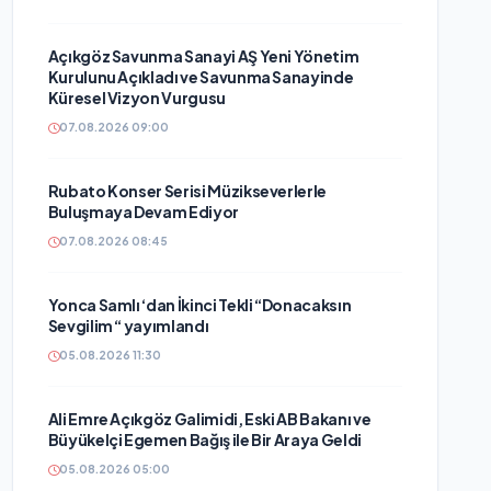
Açıkgöz Savunma Sanayi AŞ Yeni Yönetim
Kurulunu Açıkladı ve Savunma Sanayinde
Küresel Vizyon Vurgusu
07.08.2026 09:00
Rubato Konser Serisi Müzikseverlerle
Buluşmaya Devam Ediyor
07.08.2026 08:45
Yonca Samlı ‘dan İkinci Tekli “Donacaksın
Sevgilim “ yayımlandı
05.08.2026 11:30
Ali Emre Açıkgöz Galimidi, Eski AB Bakanı ve
Büyükelçi Egemen Bağış ile Bir Araya Geldi
05.08.2026 05:00