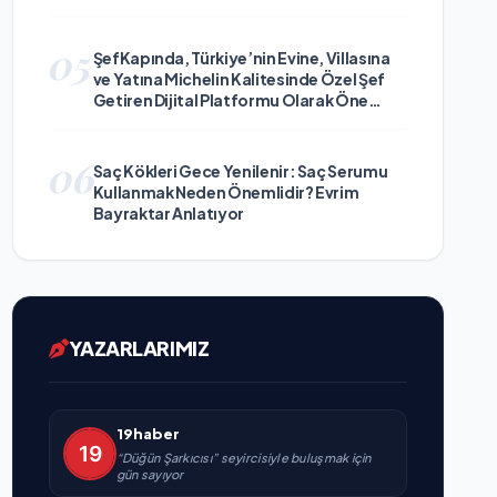
05
ŞefKapında, Türkiye’nin Evine, Villasına
ve Yatına Michelin Kalitesinde Özel Şef
Getiren Dijital Platformu Olarak Öne
Çıkıyor
06
Saç Kökleri Gece Yenilenir: Saç Serumu
Kullanmak Neden Önemlidir? Evrim
Bayraktar Anlatıyor
YAZARLARIMIZ
19haber
“Düğün Şarkıcısı” seyircisiyle buluşmak için
gün sayıyor