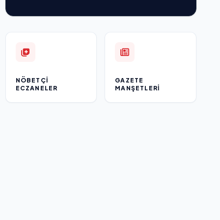
NÖBETÇI
GAZETE
ECZANELER
MANŞETLERI