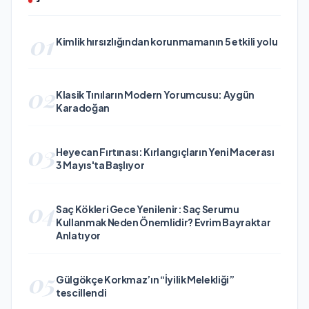
01
Kimlik hırsızlığından korunmamanın 5 etkili yolu
02
Klasik Tınıların Modern Yorumcusu: Aygün
Karadoğan
03
Heyecan Fırtınası: Kırlangıçların Yeni Macerası
3 Mayıs'ta Başlıyor
04
Saç Kökleri Gece Yenilenir: Saç Serumu
Kullanmak Neden Önemlidir? Evrim Bayraktar
Anlatıyor
05
Gülgökçe Korkmaz’ın “İyilik Melekliği”
tescillendi