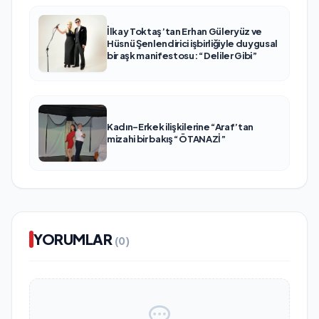
İlkay Toktaş’tan Erhan Güleryüz ve
Hüsnü Şenlendirici işbirliğiyle duygusal
bir aşk manifestosu: “Deliler Gibi”
Kadın-Erkek ilişkilerine “Araf’tan
mizahi bir bakış “ÖTANAZİ”
YORUMLAR
(0)