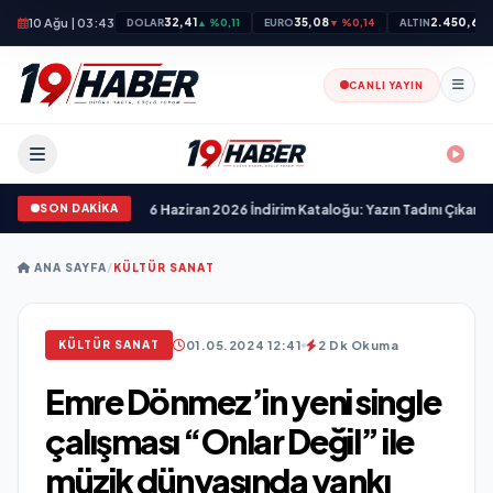
10 Ağu | 03:43
32,41
35,08
2.450,63
DOLAR
▲ %0,11
EURO
▼ %0,14
ALTIN
CANLI YAYIN
SON DAKİKA
el Kataloğu
•
BİM 26 Haziran 2026 İndirim Kataloğu: Yazın Tadını Çıkarın Fırs
ANA SAYFA
/
KÜLTÜR SANAT
01.05.2024 12:41
2 Dk Okuma
KÜLTÜR SANAT
Emre Dönmez’in yeni single
çalışması “Onlar Değil” ile
müzik dünyasında yankı