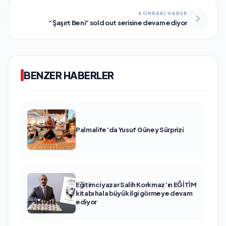
SONRAKİ HABER
“Şaşırt Beni” sold out serisine devam ediyor
BENZER HABERLER
Palmalife’da Yusuf Güney Sürprizi
Eğitimci yazar Salih Korkmaz’ın EĞİTİM
kitabı hala büyük ilgi görmeye devam
ediyor