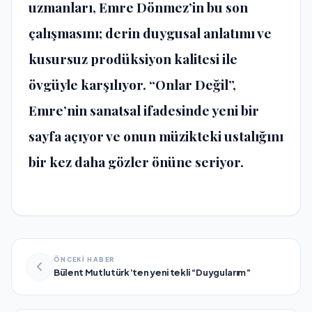
uzmanları, Emre Dönmez’in bu son
çalışmasını; derin duygusal anlatımı ve
kusursuz prodüksiyon kalitesi ile
övgüyle karşılıyor. “Onlar Değil”,
Emre’nin sanatsal ifadesinde yeni bir
sayfa açıyor ve onun müzikteki ustalığını
bir kez daha gözler önüne seriyor.
ÖNCEKİ HABER
Bülent Mutlutürk’ten yeni tekli “Duygularım”