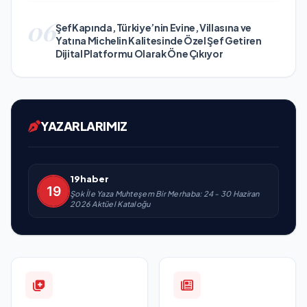
06
ŞefKapında, Türkiye’nin Evine, Villasına ve
Yatına Michelin Kalitesinde Özel Şef Getiren
Dijital Platformu Olarak Öne Çıkıyor
YAZARLARIMIZ
19haber
Şok İle Yaza Muhteşem Bir Merhaba: 24 - 30 Haziran
2026 Aktüel Kataloğu