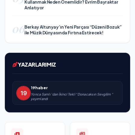
Kullanmak Neden Önemlidir? Evrim Bayraktar
Anlatıyor
06
Berkay Altunyay’ın Yeni Parçası “Düzeni Bozuk”
ile Müzik Dünyasında Fırtına Estirecek!
YAZARLARIMIZ
19haber
Yonca Samlı ‘dan İkinci Tekli “Donacaksın Sevgilim “
yayımlandı