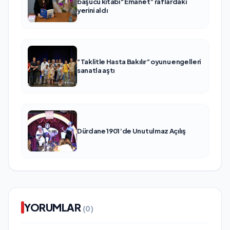
başucu kitabı “Emanet” raflardaki
yerini aldı
“Taklitle Hasta Bakılır” oyunu engelleri
sanatla aştı
Dürdane 1901’de Unutulmaz Açılış
YORUMLAR
(0)