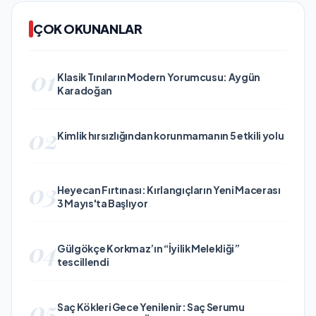
ÇOK OKUNANLAR
01
Klasik Tınıların Modern Yorumcusu: Aygün
Karadoğan
02
Kimlik hırsızlığından korunmamanın 5 etkili yolu
03
Heyecan Fırtınası: Kırlangıçların Yeni Macerası
3 Mayıs'ta Başlıyor
04
Gülgökçe Korkmaz’ın “İyilik Melekliği”
tescillendi
05
Saç Kökleri Gece Yenilenir: Saç Serumu