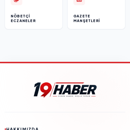
NÖBETÇI
GAZETE
ECZANELER
MANŞETLERI
HAKKIMIZDA