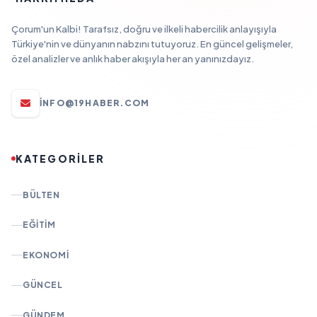
Çorum'un Kalbi! Tarafsız, doğru ve ilkeli habercilik anlayışıyla
Türkiye'nin ve dünyanın nabzını tutuyoruz. En güncel gelişmeler,
özel analizler ve anlık haber akışıyla her an yanınızdayız.
INFO@19HABER.COM
KATEGORİLER
BÜLTEN
EĞITIM
EKONOMI
GÜNCEL
GÜNDEM