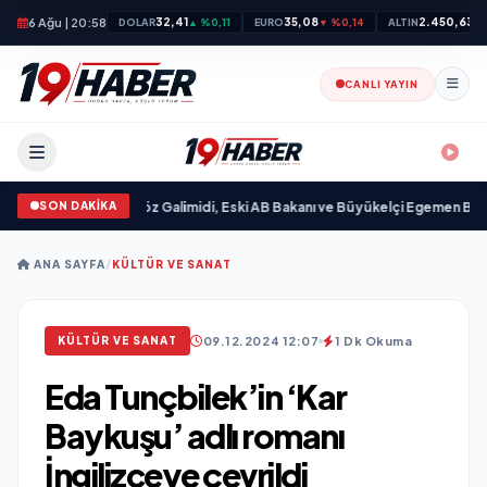
6 Ağu | 20:58
32,41
35,08
2.450,63
DOLAR
▲ %0,11
EURO
▼ %0,14
ALTIN
▲
CANLI YAYIN
SON DAKİKA
ı
•
Ali Emre Açıkgöz Galimidi, Eski AB Bakanı ve Büyükelçi Egemen Bağış ile 
ANA SAYFA
/
KÜLTÜR VE SANAT
09.12.2024 12:07
1 Dk Okuma
KÜLTÜR VE SANAT
Eda Tunçbilek’in ‘Kar
Baykuşu’ adlı romanı
İngilizceye çevrildi