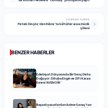
Bir Roman Meselesi “Cümbüş” prömiyerini yaptı
SONRAKİ HABER
Petek Dinçöz’den Kıbrıs’ta kültürler arası müzik
şöleni
BENZER HABERLER
Edebiyat Dünyasında Bir Genç Deha
Doğuyor: Dilruba Engin ve Zift Karası
Evreni ‘AVENOİR’
Başarılı yazarlardan Azime Savaş’tan