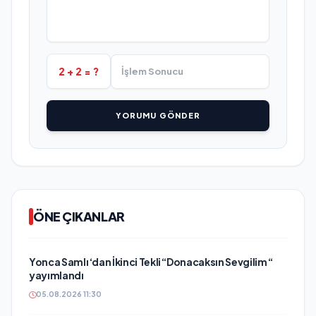
2 + 2 = ?
YORUMU GÖNDER
ÖNE ÇIKANLAR
Yonca Samlı ‘dan İkinci Tekli “Donacaksın Sevgilim “
yayımlandı
05.08.2026 11:30