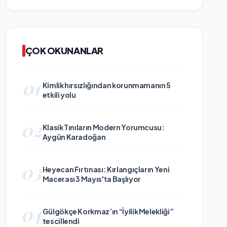
ÇOK OKUNANLAR
01
Kimlik hırsızlığından korunmamanın 5
etkili yolu
02
Klasik Tınıların Modern Yorumcusu:
Aygün Karadoğan
03
Heyecan Fırtınası: Kırlangıçların Yeni
Macerası 3 Mayıs'ta Başlıyor
04
Gülgökçe Korkmaz’ın “İyilik Melekliği”
tescillendi