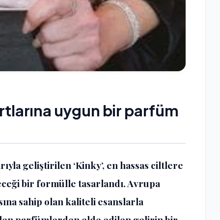
tlarına uygun bir parfüm
ıyla geliştirilen ‘Kinky’, en hassas ciltlere
leceği bir formülle tasarlandı. Avrupa
ına sahip olan kaliteli esanslarla
len parfümlerden elde edilen gelirin bir