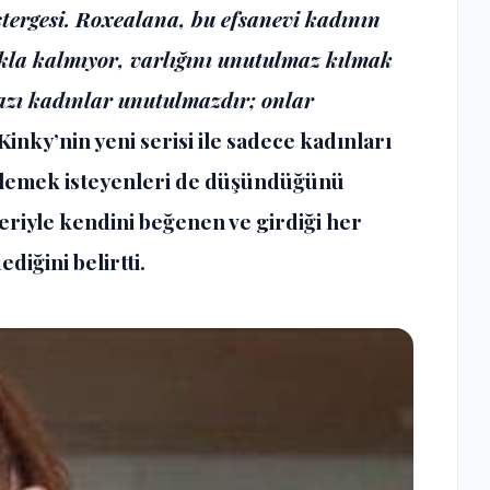
östergesi. Roxealana, bu efsanevi kadının
la kalmıyor, varlığını unutulmaz kılmak
 Bazı kadınlar unutulmazdır; onlar
Kinky’nin yeni serisi ile sadece kadınları
zelemek isteyenleri de düşündüğünü
eriyle kendini beğenen ve girdiği her
diğini belirtti.