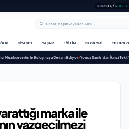
47,71
DOLAR
▲ %0,17
ĞLIK
SIYASET
YAŞAM
EĞITIM
EKONOMI
TEKNOLO
kseverlerle Buluşmaya Devam Ediyor
•
Yonca Samlı ‘dan İkinci Tekli “Donaca
arattığı marka ile
nın vazgeçilmezi