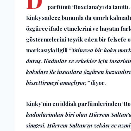
D
parfümü ‘Roxelana’yı da tanıttı.
Kinky sadece bununla da sınırlı kalmadı
özgürce ifade etmelerini ve hayatın fark
göstermelerini teşvik eden bir felsefe o
markasıyla ilgili
“Yalnızca bir koku marka
duruş. Kadınlar ve erkekler için tasarlan
kokuları ile insanlara özgüven kazandırm
hissettirmeyi amaçlıyor.”
diyor.
Kinky’nin en iddialı parfümlerinden ‘Roxe
kadınlarından biri olan Hürrem Sultan’d
simgesi. Hürrem Sultan’ın zekâsı ve azmi