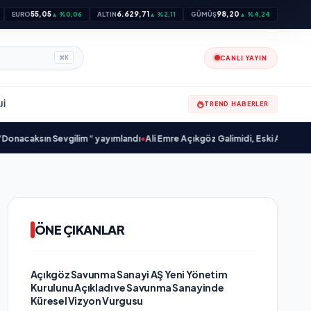
55,05
6.629,71
98,20
EURO
▲ %0,06
ALTIN
▲ %2,11
GÜMÜŞ
▲ %4,24
CANLI YAYIN
⌘
K
JI
TREND HABERLER
ksın Sevgilim “ yayımlandı
•
Ali Emre Açıkgöz Galimidi, Eski AB Bakanı ve Büy
ÖNE ÇIKANLAR
Açıkgöz Savunma Sanayi AŞ Yeni Yönetim
Kurulunu Açıkladı ve Savunma Sanayinde
Küresel Vizyon Vurgusu