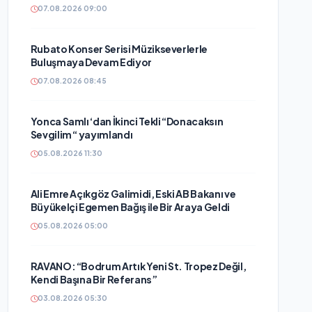
07.08.2026 09:00
Rubato Konser Serisi Müzikseverlerle
Buluşmaya Devam Ediyor
07.08.2026 08:45
Yonca Samlı ‘dan İkinci Tekli “Donacaksın
Sevgilim “ yayımlandı
05.08.2026 11:30
Ali Emre Açıkgöz Galimidi, Eski AB Bakanı ve
Büyükelçi Egemen Bağış ile Bir Araya Geldi
05.08.2026 05:00
RAVANO: “Bodrum Artık Yeni St. Tropez Değil,
Kendi Başına Bir Referans”
03.08.2026 05:30