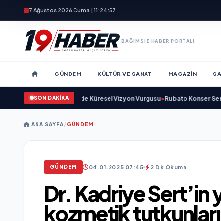
7 Ağustos 2026 Cuma | 11:24:59
BAĞIMSIZ HABER PORTALI
GÜNDEM
KÜLTÜR VE SANAT
MAGAZIN
SA
SON DAKİKA
ve Savunma Sanayinde Küresel Vizyon Vurgusu
•
Rubato Konser Serisi Müzi
ANA SAYFA
/
GÜNDEM
04.01.2025 07:45
2 Dk Okuma
GÜNDEM
Dr. Kadriye Sert’in y
kozmetik tutkunları