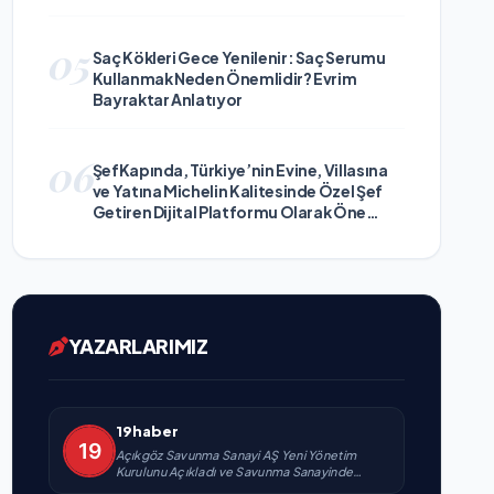
05
Saç Kökleri Gece Yenilenir: Saç Serumu
Kullanmak Neden Önemlidir? Evrim
Bayraktar Anlatıyor
06
ŞefKapında, Türkiye’nin Evine, Villasına
ve Yatına Michelin Kalitesinde Özel Şef
Getiren Dijital Platformu Olarak Öne
Çıkıyor
YAZARLARIMIZ
19haber
Açıkgöz Savunma Sanayi AŞ Yeni Yönetim
Kurulunu Açıkladı ve Savunma Sanayinde
Küresel Vizyon Vurgusu