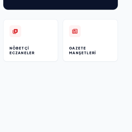
NÖBETÇI
GAZETE
ECZANELER
MANŞETLERI