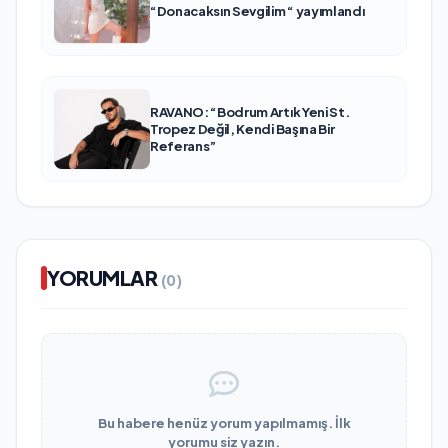
“Donacaksın Sevgilim “ yayımlandı
RAVANO: “Bodrum Artık Yeni St.
Tropez Değil, Kendi Başına Bir
Referans”
YORUMLAR
(0)
Bu habere henüz yorum yapılmamış. İlk
yorumu siz yazın.