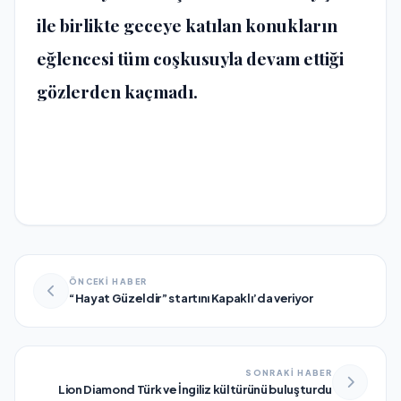
ile birlikte geceye katılan konukların
eğlencesi tüm coşkusuyla devam ettiği
gözlerden kaçmadı.
ÖNCEKİ HABER
“Hayat Güzeldir” startını Kapaklı’da veriyor
SONRAKİ HABER
Lion Diamond Türk ve İngiliz kültürünü buluşturdu