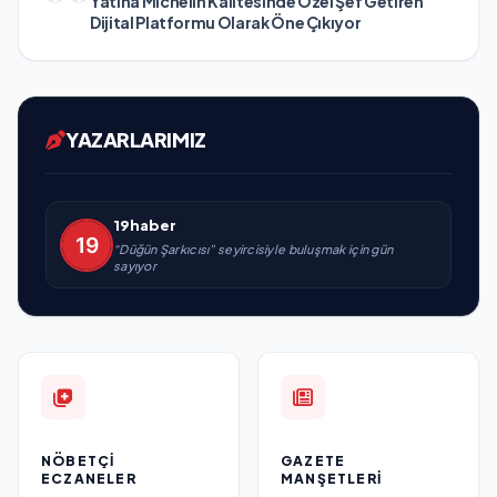
Yatına Michelin Kalitesinde Özel Şef Getiren
Dijital Platformu Olarak Öne Çıkıyor
YAZARLARIMIZ
19haber
“Düğün Şarkıcısı” seyircisiyle buluşmak için gün
sayıyor
NÖBETÇI
GAZETE
ECZANELER
MANŞETLERI