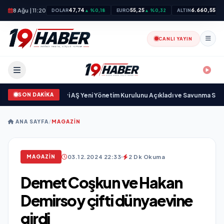
8 Ağu | 11:20
47,74
55,25
6.660,55
DOLAR
▲ %0,18
EURO
▲ %0,32
ALTIN
▲ 
CANLI YAYIN
SON DAKİKA
 Savunma Sanayi AŞ Yeni Yönetim Kurulunu Açıkladı ve Savunma Sanayinde
ANA SAYFA
/
MAGAZIN
03.12.2024 22:33
2 Dk Okuma
MAGAZIN
Demet Coşkun ve Hakan
Demirsoy çifti dünyaevine
girdi