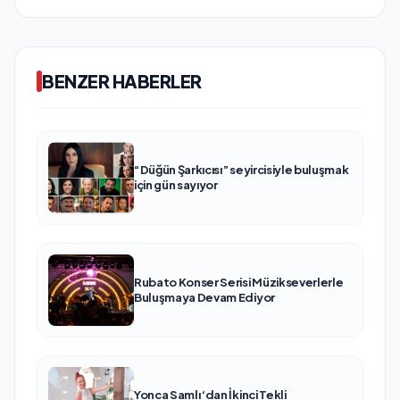
BENZER HABERLER
“Düğün Şarkıcısı” seyircisiyle buluşmak
için gün sayıyor
Rubato Konser Serisi Müzikseverlerle
Buluşmaya Devam Ediyor
Yonca Samlı ‘dan İkinci Tekli