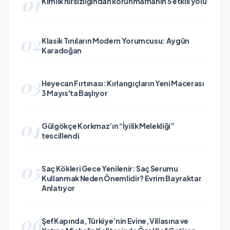
01
Kimlik hırsızlığından korunmamanın 5 etkili yolu
02
Klasik Tınıların Modern Yorumcusu: Aygün
Karadoğan
03
Heyecan Fırtınası: Kırlangıçların Yeni Macerası
3 Mayıs'ta Başlıyor
04
Gülgökçe Korkmaz’ın “İyilik Melekliği”
tescillendi
05
Saç Kökleri Gece Yenilenir: Saç Serumu
Kullanmak Neden Önemlidir? Evrim Bayraktar
Anlatıyor
06
ŞefKapında, Türkiye’nin Evine, Villasına ve