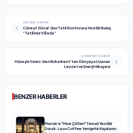
ÖNCEKİ HABER
Cüneyt Günal’dan Tatil Konforuna Yeni Bir Bakış
“Tatilimiz Villada”
SONRAKİ HABER
Hüseyin Yaren’den Buharkent’ten Dünyaya Uzanan
Lezzet ve Enerji Hikayesi
BENZER HABERLER
Mersin'e "Mısır Çölleri" Temalı Yeni Bir
Durak: Laos Coffee Yenişehir Kapılarını