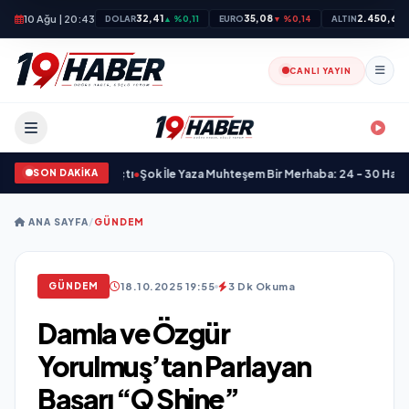
10 Ağu | 20:43
32,41
35,08
2.450,63
DOLAR
▲ %0,11
EURO
▼ %0,14
ALTIN
CANLI YAYIN
SON DAKİKA
hir Kapılarını Açtı
•
Şok İle Yaza Muhteşem Bir Merhaba: 24 - 30 Haziran 20
ANA SAYFA
/
GÜNDEM
18.10.2025 19:55
3 Dk Okuma
GÜNDEM
Damla ve Özgür
Yorulmuş’tan Parlayan
Başarı “Q Shine”