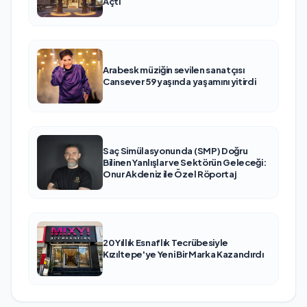
Açtı
Arabesk müziğin sevilen sanatçısı
Cansever 59 yaşında yaşamını yitirdi
Saç Simülasyonunda (SMP) Doğru
Bilinen Yanlışlar ve Sektörün Geleceği:
Onur Akdeniz ile Özel Röportaj
20 Yıllık Esnaflık Tecrübesiyle
Kızıltepe'ye Yeni Bir Marka Kazandırdı