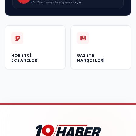
Coffee Yenişehir Kapılarını Açtı
NÖBETÇI
GAZETE
ECZANELER
MANŞETLERI