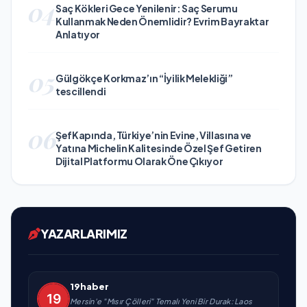
04
Saç Kökleri Gece Yenilenir: Saç Serumu
Kullanmak Neden Önemlidir? Evrim Bayraktar
Anlatıyor
05
Gülgökçe Korkmaz’ın “İyilik Melekliği”
tescillendi
06
ŞefKapında, Türkiye’nin Evine, Villasına ve
Yatına Michelin Kalitesinde Özel Şef Getiren
Dijital Platformu Olarak Öne Çıkıyor
YAZARLARIMIZ
19haber
Mersin'e "Mısır Çölleri" Temalı Yeni Bir Durak: Laos