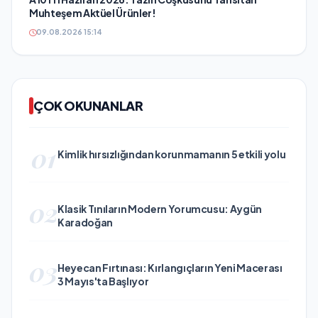
Muhteşem Aktüel Ürünler!
09.08.2026 15:14
ÇOK OKUNANLAR
01
Kimlik hırsızlığından korunmamanın 5 etkili yolu
02
Klasik Tınıların Modern Yorumcusu: Aygün
Karadoğan
03
Heyecan Fırtınası: Kırlangıçların Yeni Macerası
3 Mayıs'ta Başlıyor