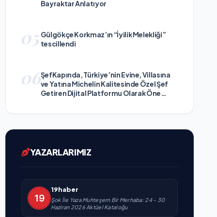
Bayraktar Anlatıyor
05
Gülgökçe Korkmaz’ın “İyilik Melekliği”
tescillendi
06
ŞefKapında, Türkiye’nin Evine, Villasına
ve Yatına Michelin Kalitesinde Özel Şef
Getiren Dijital Platformu Olarak Öne
Çıkıyor
YAZARLARIMIZ
19haber
Şok İle Yaza Muhteşem Bir Merhaba: 24 - 30
Haziran 2026 Aktüel Kataloğu