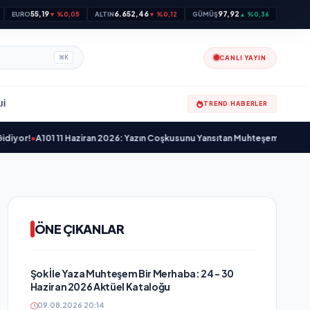
55,19
6.652,46
97,92
EURO
▼ %0,05
ALTIN
▼ %0,12
GÜMÜŞ
▲ %0,36
CANLI YAYIN
⌘
K
JI
TREND HABERLER
•
A101 11 Haziran 2026: Yazın Coşkusunu Yansıtan Muhteşem Aktüel Ürünler
ÖNE ÇIKANLAR
Şok İle Yaza Muhteşem Bir Merhaba: 24 - 30
Haziran 2026 Aktüel Kataloğu
09.08.2026 20:14