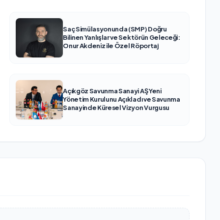
Saç Simülasyonunda (SMP) Doğru
Bilinen Yanlışlar ve Sektörün Geleceği:
Onur Akdeniz ile Özel Röportaj
Açıkgöz Savunma Sanayi AŞ Yeni
Yönetim Kurulunu Açıkladı ve Savunma
Sanayinde Küresel Vizyon Vurgusu