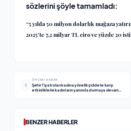
sözlerini şöyle tamamladı:
“5 yılda 50 milyon dolarlık mağaza yatır
2025’te 7,2 milyar TL ciro ve yüzde 20 is
ÖNCEKİ HABER
Şehir Tiyatroları kadına yönelik şiddete karşı
etkinliklerle kadınların yanında durmaya devam
ediyor.
BENZER HABERLER