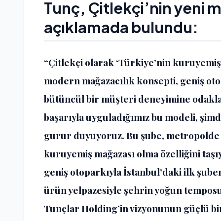
Tunç, Çitlekçi’nin yeni 
açıklamada bulundu:
“Çitlekçi olarak ‘Türkiye’nin kuruyemiş
modern mağazacılık konsepti, geniş otop
bütüncül bir müşteri deneyimine odakla
başarıyla uyguladığımız bu modeli, şimd
gurur duyuyoruz. Bu şube, metropolde b
kuruyemiş mağazası olma özelliğini taşı
geniş otoparkıyla İstanbul’daki ilk şube
ürün yelpazesiyle şehrin yoğun temposun
Tunçlar Holding’in vizyonunun güçlü bi