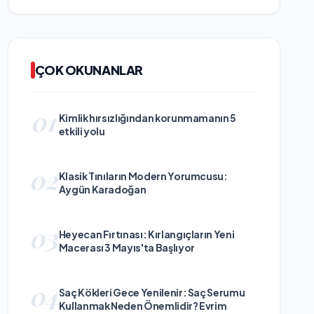
ÇOK OKUNANLAR
01
Kimlik hırsızlığından korunmamanın 5
etkili yolu
02
Klasik Tınıların Modern Yorumcusu:
Aygün Karadoğan
03
Heyecan Fırtınası: Kırlangıçların Yeni
Macerası 3 Mayıs'ta Başlıyor
04
Saç Kökleri Gece Yenilenir: Saç Serumu
Kullanmak Neden Önemlidir? Evrim