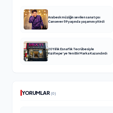
Arabesk müziğin sevilen sanatçısı
Cansever 59 yaşında yaşamını yitirdi
20 Yıllık Esnaflık Tecrübesiyle
Kızıltepe'ye Yeni Bir Marka Kazandırdı
YORUMLAR
(0)