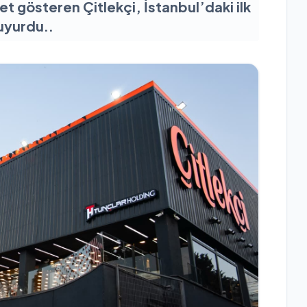
t gösteren Çitlekçi, İstanbul’daki ilk
uyurdu..