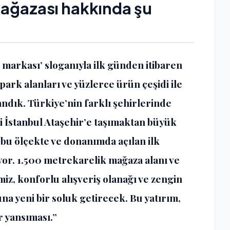
mağazası hakkında şu
 markası’ sloganıyla ilk günden itibaren
ark alanları ve yüzlerce ürün çeşidi ile
ndık. Türkiye’nin farklı şehirlerinde
i İstanbul Ataşehir’e taşımaktan büyük
u ölçekte ve donanımda açılan ilk
yor. 1.500 metrekarelik mağaza alanı ve
miz, konforlu alışveriş olanağı ve zengin
a yeni bir soluk getirecek. Bu yatırım,
r yansıması.”