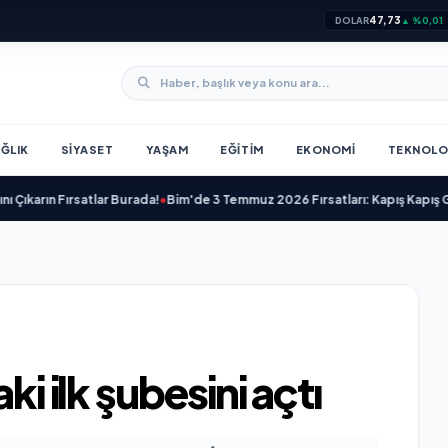
47,73
DOLAR
▲ %0,01
ĞLIK
SIYASET
YAŞAM
EĞITIM
EKONOMI
TEKNOLO
ın Fırsatlar Burada!
•
Bim'de 3 Temmuz 2026 Fırsatları: Kapış Kapış Gidiyor!
ki ilk şubesini açtı