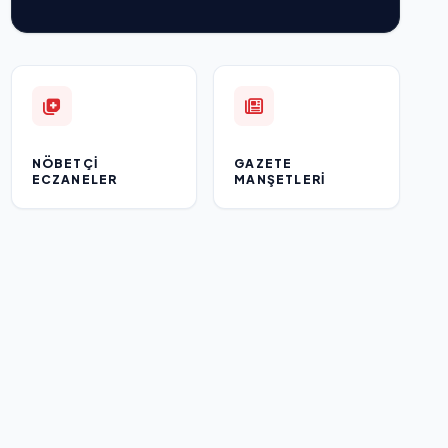
NÖBETÇI
GAZETE
ECZANELER
MANŞETLERI