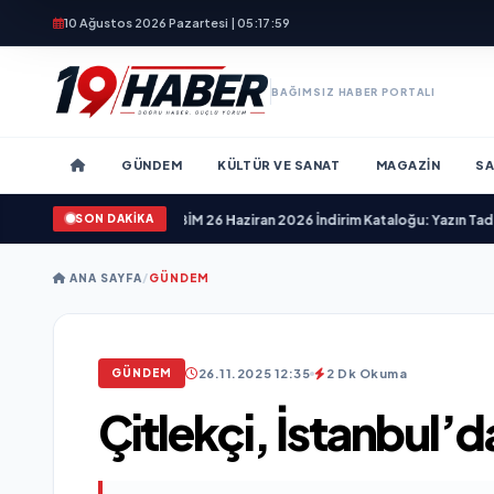
10 Ağustos 2026 Pazartesi | 05:18:01
BAĞIMSIZ HABER PORTALI
GÜNDEM
KÜLTÜR VE SANAT
MAGAZIN
SA
SON DAKİKA
26 Aktüel Kataloğu
•
BİM 26 Haziran 2026 İndirim Kataloğu: Yazın Tadını Çıkar
ANA SAYFA
/
GÜNDEM
26.11.2025 12:35
2 Dk Okuma
GÜNDEM
Çitlekçi, İstanbul’da