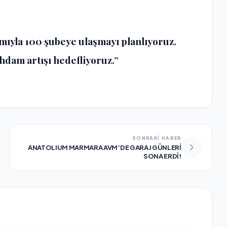
ımıyla 100 şubeye ulaşmayı planlıyoruz.
tihdam artışı hedefliyoruz.”
SONRAKİ HABER
ANATOLIUM MARMARA AVM’DE GARAJ GÜNLERİ
SONA ERDİ!