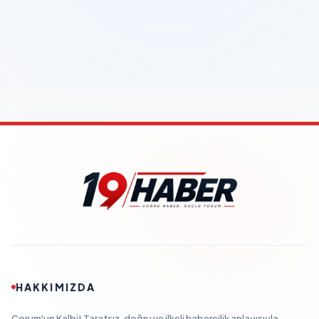
HAKKIMIZDA
Çorum'un Kalbi! Tarafsız, doğru ve ilkeli habercilik anlayışıyla