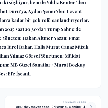
rkı söylüyor, hem de Yıldız Kenter ‘den
het Duru’ya, Aydan Şener’den Levent
an’a kadar bir çok rolü canlandırıyorlar.
ran 2025 saat 20.30’da Trump Sahne’de
 ve Yöneten: Hakan Altıner Yazan: Pınar
ca Birol Bahar, Halis Murat Canaz Müzik
ihan Yılmaz Görsel Yönetmen: Müjdat
apım: MB Güzel Sanatlar / Murat Bozkuş
es: Efe İşcanlı
SONRAKİ HABER
ABD’de yaşayan genç Türk oyuncu Gözüm Pul,