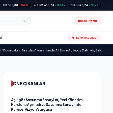
35,08
2.450,63
28,24
EURO
▼ %0,14
ALTIN
▲ %0,96
GÜMÜŞ
▲ %1,65
CANLI YAYIN
⌘
K
JI
TREND HABERLER
acaksın Sevgilim “ yayımlandı
•
Ali Emre Açıkgöz Galimidi, Eski AB Bakanı ve 
ÖNE ÇIKANLAR
Açıkgöz Savunma Sanayi AŞ Yeni Yönetim
Kurulunu Açıkladı ve Savunma Sanayinde
Küresel Vizyon Vurgusu