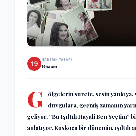
HABERİN YAZARI
19haber
G
ölgelerin surete, sesin yankıya,
duygulara, geçmiş zamanın yarın
geliyor. “Bu Işıltılı Hayali Ben Seçtim” b
anlatıyor. Koskoca bir dönemin, ışıltılı 