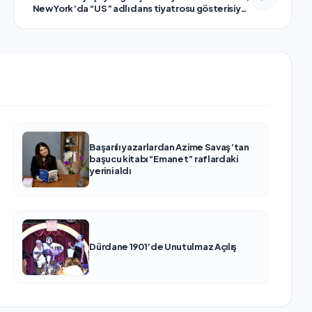
New York’da “US” adlı dans tiyatrosu gösterisiyle
uluslararası festivalde sahne aldı.
Başarılı yazarlardan Azime Savaş’tan
başucu kitabı “Emanet” raflardaki
yerini aldı
Dürdane 1901’de Unutulmaz Açılış