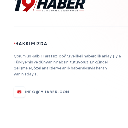
HAKKIMIZDA
Çorum'un Kalbi! Tarafsız, doğru ve ilkeli habercilik anlayışıyla
Türkiye'nin ve dünyanın nabzını tutuyoruz. En güncel
gelişmeler, özel analizler ve anlık haber akışıyla her an
yanınızdayız.
INFO@19HABER.COM