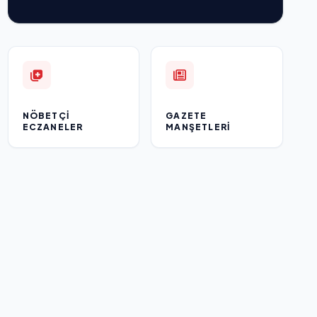
NÖBETÇI
GAZETE
ECZANELER
MANŞETLERI