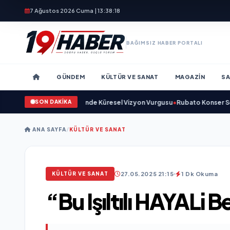
7 Ağustos 2026 Cuma | 13:38:19
BAĞIMSIZ HABER PORTALI
GÜNDEM
KÜLTÜR VE SANAT
MAGAZIN
SA
SON DAKİKA
dı ve Savunma Sanayinde Küresel Vizyon Vurgusu
•
Rubato Konser Serisi M
ANA SAYFA
/
KÜLTÜR VE SANAT
27.05.2025 21:15
1 Dk Okuma
KÜLTÜR VE SANAT
“Bu Işıltılı HAYALi 