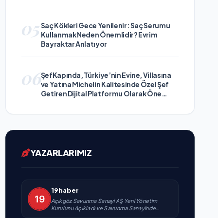
05
Saç Kökleri Gece Yenilenir: Saç Serumu
Kullanmak Neden Önemlidir? Evrim
Bayraktar Anlatıyor
06
ŞefKapında, Türkiye’nin Evine, Villasına
ve Yatına Michelin Kalitesinde Özel Şef
Getiren Dijital Platformu Olarak Öne
Çıkıyor
YAZARLARIMIZ
19haber
Açıkgöz Savunma Sanayi AŞ Yeni Yönetim
Kurulunu Açıkladı ve Savunma Sanayinde
Küresel Vizyon Vurgusu