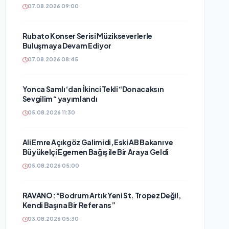
07.08.2026 09:00
Rubato Konser Serisi Müzikseverlerle
Buluşmaya Devam Ediyor
07.08.2026 08:45
Yonca Samlı ‘dan İkinci Tekli “Donacaksın
Sevgilim “ yayımlandı
05.08.2026 11:30
Ali Emre Açıkgöz Galimidi, Eski AB Bakanı ve
Büyükelçi Egemen Bağış ile Bir Araya Geldi
05.08.2026 05:00
RAVANO: “Bodrum Artık Yeni St. Tropez Değil,
Kendi Başına Bir Referans”
03.08.2026 05:30