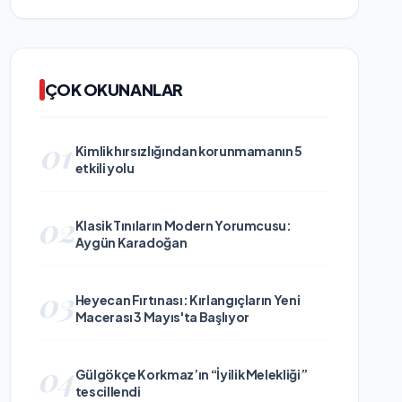
ÇOK OKUNANLAR
01
Kimlik hırsızlığından korunmamanın 5
etkili yolu
02
Klasik Tınıların Modern Yorumcusu:
Aygün Karadoğan
03
Heyecan Fırtınası: Kırlangıçların Yeni
Macerası 3 Mayıs'ta Başlıyor
04
Gülgökçe Korkmaz’ın “İyilik Melekliği”
tescillendi