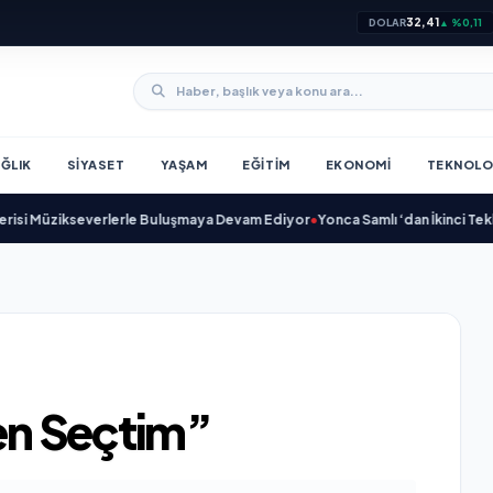
32,41
DOLAR
▲ %0,11
ĞLIK
SIYASET
YAŞAM
EĞITIM
EKONOMI
TEKNOLO
üzikseverlerle Buluşmaya Devam Ediyor
•
Yonca Samlı ‘dan İkinci Tekli “Don
Ben Seçtim”