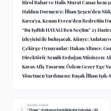
Birol Bahar ve Halis Murat Canaz hem şa
Haldun Dormen’e; İlhan Şeşen’den Nük
Kırca’ya, Kenan Evren’den Bedrettin Dal
“Bu Işıltılı HAYALi Ben Seçtim” 23 Hazi
izleyicisi ile buluşacak. Künye: Anlatan
Çekirge Oynayanlar: Hakan Altıner, Gon
Direktörü: Semih Erdoğan Müzisyen: Al
Kavas Afiş Tasarım: Özlem Gezer Ege Y
Yönetmen Yardımcısı: Başak İlhan Işık-S
ÖNCEKİ HABER
“Three”: Korkunun Derinliklerine Yolculuk – 30