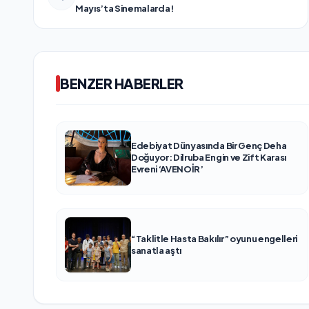
Mayıs’ta Sinemalarda!
BENZER HABERLER
Edebiyat Dünyasında Bir Genç Deha
Doğuyor: Dilruba Engin ve Zift Karası
Evreni ‘AVENOİR’
“Taklitle Hasta Bakılır” oyunu engelleri
sanatla aştı