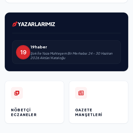
YAZARLARIMIZ
19haber
Şok İle Yaza Muhteşem Bir Merhaba: 24 - 30 Haziran
2026 Aktüel Kataloğu
NÖBETÇI
GAZETE
ECZANELER
MANŞETLERI