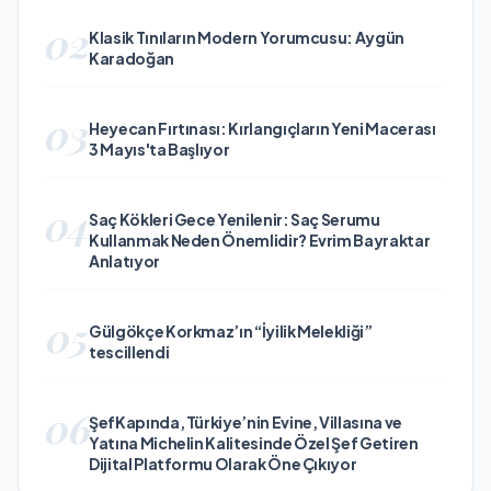
02
Klasik Tınıların Modern Yorumcusu: Aygün
Karadoğan
03
Heyecan Fırtınası: Kırlangıçların Yeni Macerası
3 Mayıs'ta Başlıyor
04
Saç Kökleri Gece Yenilenir: Saç Serumu
Kullanmak Neden Önemlidir? Evrim Bayraktar
Anlatıyor
05
Gülgökçe Korkmaz’ın “İyilik Melekliği”
tescillendi
06
ŞefKapında, Türkiye’nin Evine, Villasına ve
Yatına Michelin Kalitesinde Özel Şef Getiren
Dijital Platformu Olarak Öne Çıkıyor