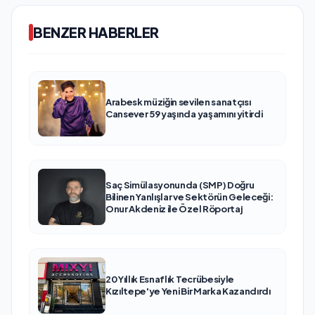
BENZER HABERLER
Arabesk müziğin sevilen sanatçısı
Cansever 59 yaşında yaşamını yitirdi
Saç Simülasyonunda (SMP) Doğru
Bilinen Yanlışlar ve Sektörün Geleceği:
Onur Akdeniz ile Özel Röportaj
20 Yıllık Esnaflık Tecrübesiyle
Kızıltepe'ye Yeni Bir Marka Kazandırdı