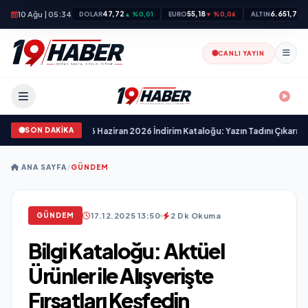
10 Ağu | 05:34
47,72
55,18
6.651,73
DOLAR
▲ %0,01
EURO
▼ %0,06
ALTIN
▼
CANLI YAYIN
SON DAKİKA
l Kataloğu
•
BİM 26 Haziran 2026 İndirim Kataloğu: Yazın Tadını Çıkarın Fırsa
ANA SAYFA
/
GÜNDEM
17.12.2025 13:50
2 Dk Okuma
GÜNDEM
Bilgi Kataloğu: Aktüel
Ürünler ile Alışverişte
Fırsatları Keşfedin