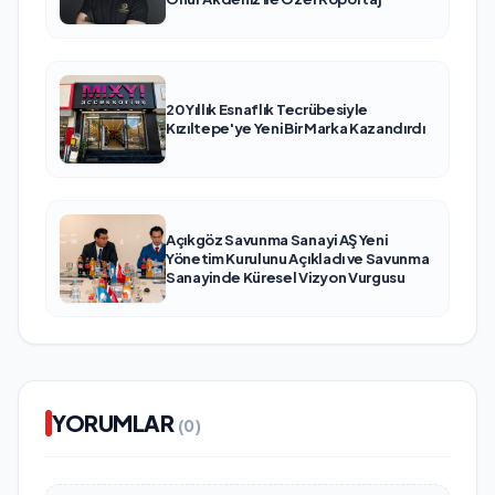
20 Yıllık Esnaflık Tecrübesiyle
Kızıltepe'ye Yeni Bir Marka Kazandırdı
Açıkgöz Savunma Sanayi AŞ Yeni
Yönetim Kurulunu Açıkladı ve Savunma
Sanayinde Küresel Vizyon Vurgusu
YORUMLAR
(0)