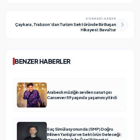
SONRAKİ HABER
Çaykara, Trabzon’dan Turizm Sektöründe Bir Başarı
Hikayesi: Bavultur
BENZER HABERLER
Arabesk müziğin sevilen sanatçısı
Cansever 59 yaşında yaşamını yitirdi
Saç Simülasyonunda (SMP) Doğru
Bilinen Yanlışlar ve Sektörün Geleceği:
Onur Akdeniz ile Özel Röportaj