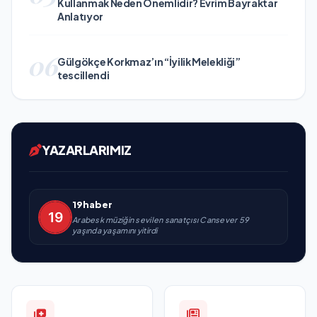
Kullanmak Neden Önemlidir? Evrim Bayraktar
Anlatıyor
06
Gülgökçe Korkmaz’ın “İyilik Melekliği”
tescillendi
YAZARLARIMIZ
19haber
Arabesk müziğin sevilen sanatçısı Cansever 59
yaşında yaşamını yitirdi