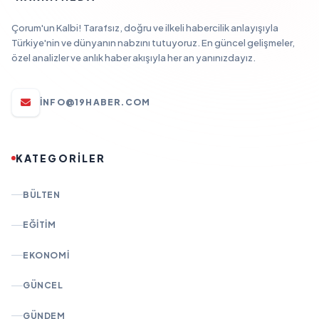
Çorum'un Kalbi! Tarafsız, doğru ve ilkeli habercilik anlayışıyla
Türkiye'nin ve dünyanın nabzını tutuyoruz. En güncel gelişmeler,
özel analizler ve anlık haber akışıyla her an yanınızdayız.
INFO@19HABER.COM
KATEGORİLER
BÜLTEN
EĞITIM
EKONOMI
GÜNCEL
GÜNDEM