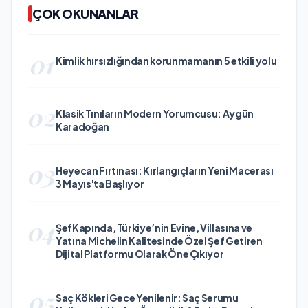
ÇOK OKUNANLAR
01
Kimlik hırsızlığından korunmamanın 5 etkili yolu
02
Klasik Tınıların Modern Yorumcusu: Aygün
Karadoğan
03
Heyecan Fırtınası: Kırlangıçların Yeni Macerası
3 Mayıs'ta Başlıyor
04
ŞefKapında, Türkiye’nin Evine, Villasına ve
Yatına Michelin Kalitesinde Özel Şef Getiren
Dijital Platformu Olarak Öne Çıkıyor
05
Saç Kökleri Gece Yenilenir: Saç Serumu