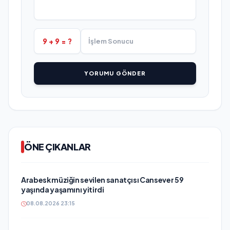
9 + 9 = ?
YORUMU GÖNDER
ÖNE ÇIKANLAR
Arabesk müziğin sevilen sanatçısı Cansever 59
yaşında yaşamını yitirdi
08.08.2026 23:15