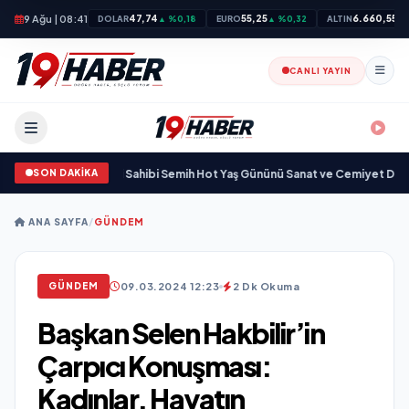
9 Ağu | 08:41
47,74
55,25
6.660,55
DOLAR
▲ %0,18
EURO
▲ %0,32
ALTIN
▲ 
CANLI YAYIN
SON DAKİKA
•
Svadba Zincirleri Sahibi Semih Hot Yaş Gününü Sanat ve Cemiyet Dünyasının
ANA SAYFA
/
GÜNDEM
09.03.2024 12:23
2 Dk Okuma
GÜNDEM
Başkan Selen Hakbilir’in
Çarpıcı Konuşması:
Kadınlar, Hayatın