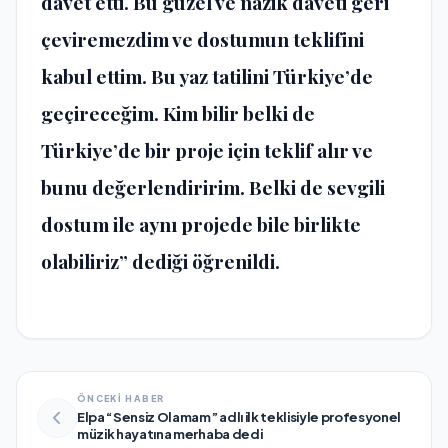
davet etti. Bu güzel ve nazik daveti geri
çeviremezdim ve dostumun teklifini
kabul ettim. Bu yaz tatilini Türkiye’de
geçireceğim. Kim bilir belki de
Türkiye’de bir proje için teklif alır ve
bunu değerlendiririm. Belki de sevgili
dostum ile aynı projede bile birlikte
olabiliriz” dediği öğrenildi.
ÖNCEKİ HABER
Elpa “Sensiz Olamam” adlı ilk teklisiyle profesyonel
müzik hayatına merhaba dedi