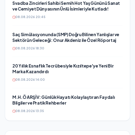
Svadba Zincirleri Sahibi Semih Hot Yaş Gününü Sanat
ve Cemiyet Dünyasının Ünlü İsimleriyle Kutladı!
08.08.2026 20:45
Saç Simülasyonunda (SMP) Doğru Bilinen Yanlışlar ve
Sektörün Geleceği: Onur Akdeniz ile Özel Röportaj
08.08.2026 18:30
20 Yıllık Esnaflık Tecrübesiyle Kızıltepe'ye Yeni Bir
Marka Kazandırdı
08.08.2026 14:00
M.H.Ö ARŞİV: Günlük Hayatı Kolaylaştıran Faydalı
Bilgiler ve Pratik Rehberler
08.08.2026 13:35