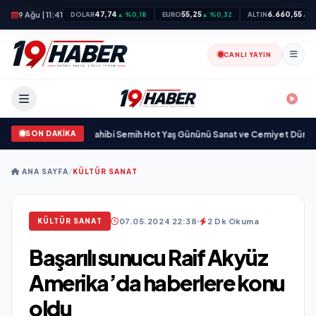
9 Ağu | 11:41
47,74
55,25
6.660,55
DOLAR
▲ %0,18
EURO
▲ %0,32
ALTIN
▲ %
CANLI YAYIN
SON DAKİKA
dba Zincirleri Sahibi Semih Hot Yaş Gününü Sanat ve Cemiyet Dünyasının Ünl
ANA SAYFA
/
KÜLTÜR SANAT
07.05.2024 22:38
2 Dk Okuma
KÜLTÜR SANAT
Başarılı sunucu Raif Akyüz
Amerika’da haberlere konu
oldu