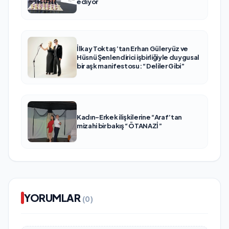
ediyor
İlkay Toktaş’tan Erhan Güleryüz ve
Hüsnü Şenlendirici işbirliğiyle duygusal
bir aşk manifestosu: “Deliler Gibi”
Kadın-Erkek ilişkilerine “Araf’tan
mizahi bir bakış “ÖTANAZİ”
YORUMLAR
(0)