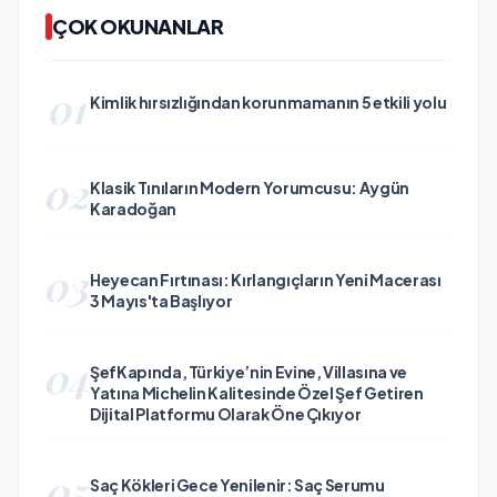
ÇOK OKUNANLAR
01
Kimlik hırsızlığından korunmamanın 5 etkili yolu
02
Klasik Tınıların Modern Yorumcusu: Aygün
Karadoğan
03
Heyecan Fırtınası: Kırlangıçların Yeni Macerası
3 Mayıs'ta Başlıyor
04
ŞefKapında, Türkiye’nin Evine, Villasına ve
Yatına Michelin Kalitesinde Özel Şef Getiren
Dijital Platformu Olarak Öne Çıkıyor
05
Saç Kökleri Gece Yenilenir: Saç Serumu