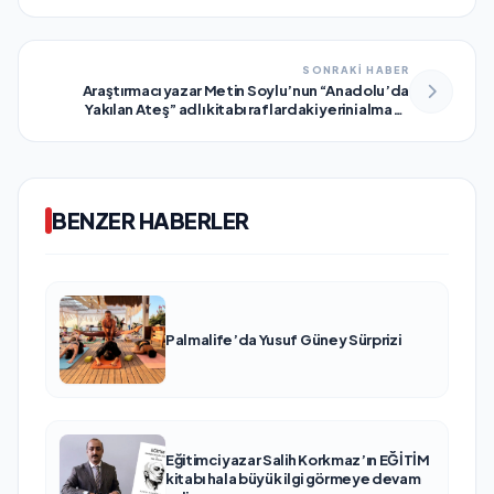
SONRAKİ HABER
Araştırmacı yazar Metin Soylu’nun “Anadolu’da
Yakılan Ateş” adlı kitabı raflardaki yerini almaya
hazırlanıyor.
BENZER HABERLER
Palmalife’da Yusuf Güney Sürprizi
Eğitimci yazar Salih Korkmaz’ın EĞİTİM
kitabı hala büyük ilgi görmeye devam