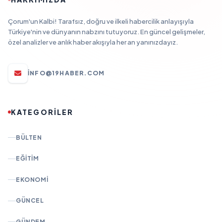
Çorum'un Kalbi! Tarafsız, doğru ve ilkeli habercilik anlayışıyla
Türkiye'nin ve dünyanın nabzını tutuyoruz. En güncel gelişmeler,
özel analizler ve anlık haber akışıyla her an yanınızdayız.
INFO@19HABER.COM
KATEGORİLER
BÜLTEN
EĞITIM
EKONOMI
GÜNCEL
GÜNDEM