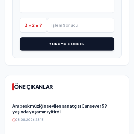
3 + 2 = ?
YORUMU GÖNDER
ÖNE ÇIKANLAR
Arabesk müziğin sevilen sanatçısı Cansever 59
yaşında yaşamını yitirdi
08.08.2026 23:15