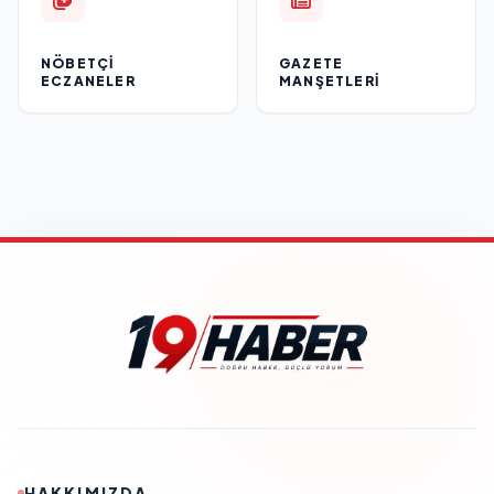
NÖBETÇI
GAZETE
ECZANELER
MANŞETLERI
HAKKIMIZDA