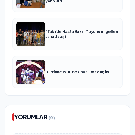
yerini aldı
“Taklitle Hasta Bakılır” oyunu engelleri
sanatla aştı
Dürdane 1901’de Unutulmaz Açılış
YORUMLAR
(0)