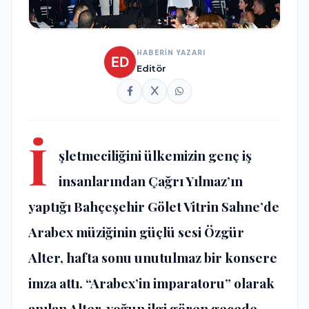
HABERİN YAZARI
Editör
İ
şletmeciliğini ülkemizin genç iş
insanlarından Çağrı Yılmaz’ın
yaptığı Bahçeşehir Gölet Vitrin Sahne’de
Arabex müziğinin güçlü sesi Özgür
Alter, hafta sonu unutulmaz bir konsere
imza attı. “Arabex’in imparatoru” olarak
anılan Alter, yoğun ilgi gören gecede