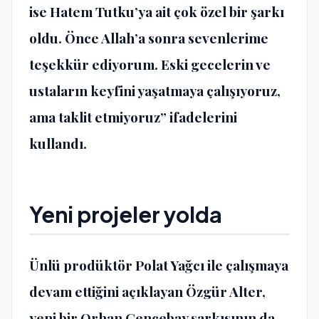
ise Hatem Tutku’ya ait çok özel bir şarkı
oldu. Önce Allah’a sonra sevenlerime
teşekkür ediyorum. Eski gecelerin ve
ustaların keyfini yaşatmaya çalışıyoruz,
ama taklit etmiyoruz” ifadelerini
kullandı.
Yeni projeler yolda
Ünlü prodüktör Polat Yağcı ile çalışmaya
devam ettiğini açıklayan Özgür Alter,
yeni bir Orhan Gencebay şarkısının da