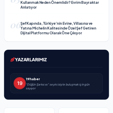
Kullanmak Neden Önemlidir? Evrim Bayraktar
Anlatıyor
06
ŞefKapında, Türkiye’nin Evine, Villasına ve
Yatına Michelin Kalitesinde Özel Şef Getiren
Dijital Platformu Olarak Öne Çıkıyor
YAZARLARIMIZ
19haber
“Düğün Şarkıcısı” seyircisiyle buluşmak için gün
sayıyor