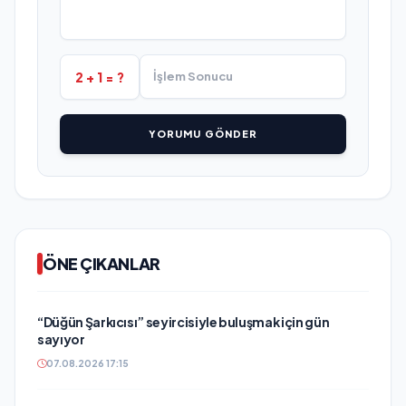
2 + 1 = ?
YORUMU GÖNDER
ÖNE ÇIKANLAR
“Düğün Şarkıcısı” seyircisiyle buluşmak için gün
sayıyor
07.08.2026 17:15