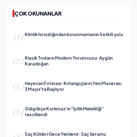
ÇOK OKUNANLAR
01
Kimlik hırsızlığından korunmamanın 5 etkili yolu
02
Klasik Tınıların Modern Yorumcusu: Aygün
Karadoğan
03
Heyecan Fırtınası: Kırlangıçların Yeni Macerası
3 Mayıs'ta Başlıyor
04
Gülgökçe Korkmaz’ın “İyilik Melekliği”
tescillendi
05
Saç Kökleri Gece Yenilenir: Saç Serumu