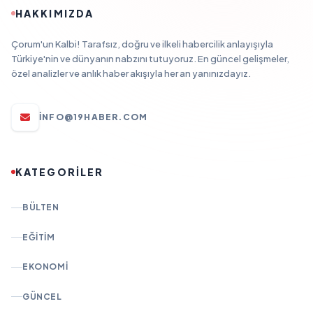
HAKKIMIZDA
Çorum'un Kalbi! Tarafsız, doğru ve ilkeli habercilik anlayışıyla
Türkiye'nin ve dünyanın nabzını tutuyoruz. En güncel gelişmeler,
özel analizler ve anlık haber akışıyla her an yanınızdayız.
INFO@19HABER.COM
KATEGORİLER
BÜLTEN
EĞITIM
EKONOMI
GÜNCEL