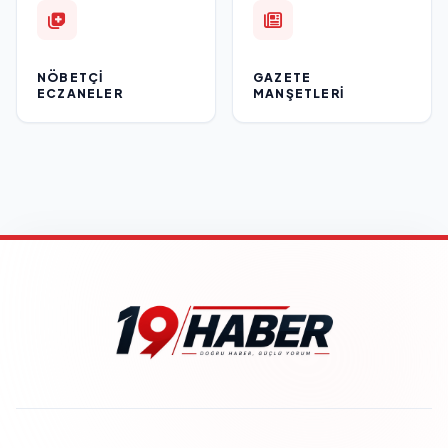
NÖBETÇI
GAZETE
ECZANELER
MANŞETLERI