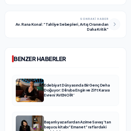
SONRAKİ HABER
Av. Rana Konal: “Tahliye Sebepleri, Artış Oranından
Daha Kritik”
BENZER HABERLER
Edebiyat Dünyasında Bir Genç Deha
Doğuyor: Dilruba Engin ve Zift Karası
Evreni ‘AVENOİR’
Başarılı yazarlardan Azime Savaş’tan
başucu kitabı “Emanet” raflardaki