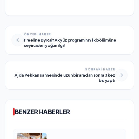
ÖNCEKİ HABER
Freeline By Raif Akyüz programının ilk bölümüne
seyirciden yoğun ilgi!
SONRAKİ HABER
Ajda Pekkan sahnesinde uzun bir aradan sonra 3 kez
bis yaptı
BENZER HABERLER