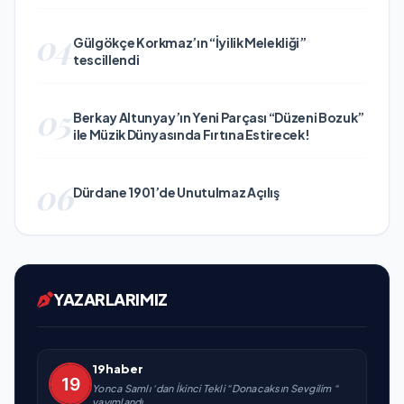
04
Gülgökçe Korkmaz’ın “İyilik Melekliği”
tescillendi
05
Berkay Altunyay’ın Yeni Parçası “Düzeni Bozuk”
ile Müzik Dünyasında Fırtına Estirecek!
06
Dürdane 1901’de Unutulmaz Açılış
YAZARLARIMIZ
19haber
Yonca Samlı ‘dan İkinci Tekli “Donacaksın Sevgilim “
yayımlandı