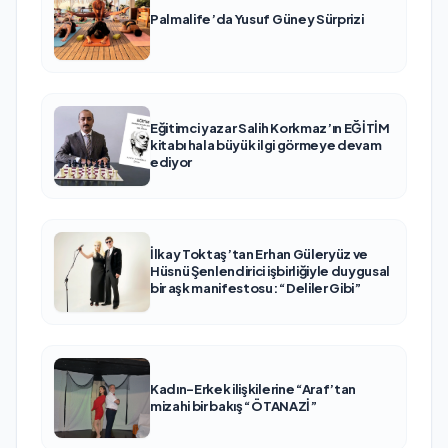
Palmalife’da Yusuf Güney Sürprizi
Eğitimci yazar Salih Korkmaz’ın EĞİTİM
kitabı hala büyük ilgi görmeye devam
ediyor
İlkay Toktaş’tan Erhan Güleryüz ve
Hüsnü Şenlendirici işbirliğiyle duygusal
bir aşk manifestosu: “Deliler Gibi”
Kadın-Erkek ilişkilerine “Araf’tan
mizahi bir bakış “ÖTANAZİ”