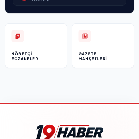
NÖBETÇI
GAZETE
ECZANELER
MANŞETLERI