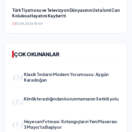
Türk Tiyatrosu ve Televizyon Dünyasının Usta İsmi Can
Kolukısa Hayatını Kaybetti
01.08.2026 18:00
ÇOK OKUNANLAR
01
Klasik Tınıların Modern Yorumcusu: Aygün
Karadoğan
02
Kimlik hırsızlığından korunmamanın 5 etkili yolu
03
Heyecan Fırtınası: Kırlangıçların Yeni Macerası
3 Mayıs'ta Başlıyor