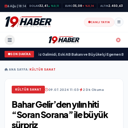
6 Ağu | 18:14
32,41
35,08
2.450,63
DOLAR
▲ %0,11
EURO
▼ %0,14
ALTIN
▲ 
CANLI YAYIN
SON DAKİKA
dı
•
Ali Emre Açıkgöz Galimidi, Eski AB Bakanı ve Büyükelçi Egemen Bağış ile
ANA SAYFA
/
KÜLTÜR SANAT
09.07.2024 11:03
2 Dk Okuma
KÜLTÜR SANAT
Bahar Gelir’den yılın hiti
“Soran Sorana” ile büyük
sürpriz